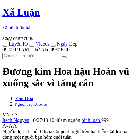
Xã Luận
xã hội luận bàn
ad@ contact us
Luyện IQ
Videos
Ngày Đẹp
09:09:09 AM, Thứ Abc 09/09/2021
Đương kim Hoa hậu Hoàn vũ
xuống sắc vì tăng cân
Văn Hóa
Người đẹp Quốc tế
VN
EN
Itech Nguyen
10/07/13 10:48am
nguồn
bình luận
999
A-
A
A+
Người đẹp 21 tuổi Olivia Culpo đi nghỉ trên bãi biển California
cùng một người bạn hôm cuối tuần.