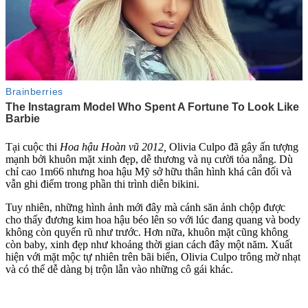
Tại cuộc thi
Hoa hậu Hoàn vũ 2012,
Olivia Culpo đã gây ấn tượng
mạnh bởi khuôn mặt xinh đẹp, dễ thương và nụ cười tỏa nắng. Dù
chỉ cao 1m66 nhưng hoa hậu Mỹ sở hữu thâ‌n hìn‌h khá cân đối và
vẫn ghi điểm trong phần thi trình diễn bikini.
Tuy nhiên, những hình ảnh mới đây mà cánh săn ảnh chộp được
cho thấy đương kim hoa hậu béo lên so với lúc đang quang và body
không còn quyến rũ như trước. Hơn nữa, khuôn mặt cũng không
còn baby, xinh đẹp như khoảng thời gian cách đây một năm. Xuất
hiện với mặt mộc tự nhiên trên bãi biển, Olivia Culpo trông mờ nhạt
và có thể dễ dàng bị trộn lẫn vào những cô gái khác.