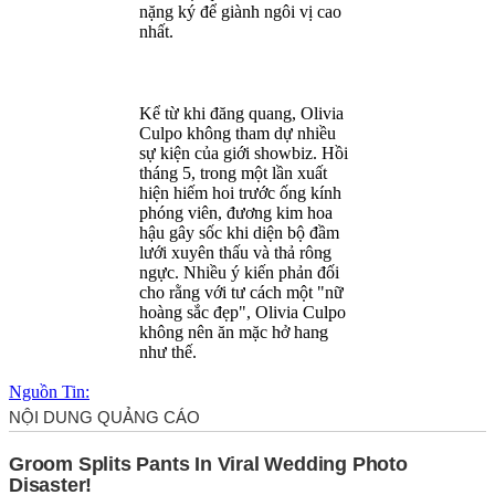
nặng ký để giành ngôi vị cao
nhất.
Kể từ khi đăng quang, Olivia
Culpo không tham dự nhiều
sự kiện của giới showbiz. Hồi
tháng 5, trong một lần xuất
hiện hiếm hoi trước ống kính
phóng viên, đương kim hoa
hậu gây sốc khi diện bộ đầm
lưới xuyên thấu và th‌ּả rôn‌ּg
ngực. Nhiều ý kiến phản đối
cho rằng với tư cách một "nữ
hoàng sắc đẹp", Olivia Culpo
không nên ăn mặc h‌ּở han‌ּg
như thế.
Nguồn Tin: