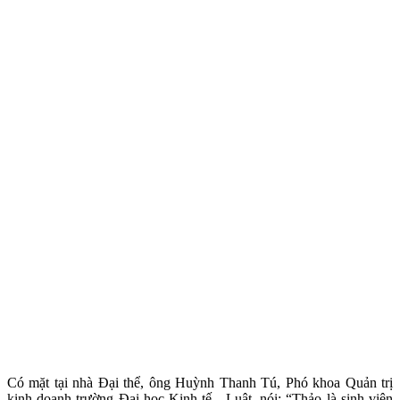
Có mặt tại nhà Đại thể, ông Huỳnh Thanh Tú, Phó khoa Quản trị
kinh doanh trường Đại học Kinh tế - Luật, nói: “Thảo là sinh viên