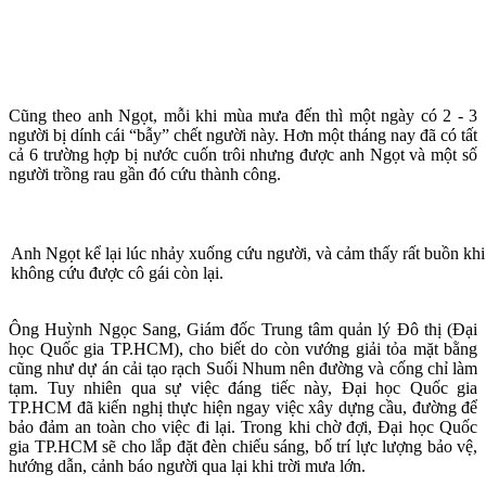
Cũng theo anh Ngọt, mỗi khi mùa mưa đến thì một ngày có 2 - 3
người bị dính cái “bẫy” chết người này. Hơn một tháng nay đã có tất
cả 6 trường hợp bị nước cuốn trôi nhưng được anh Ngọt và một số
người trồng rau gần đó cứu thành công.
Anh Ngọt kể lại lúc nhảy xuống cứu người, và cảm thấy rất buồn khi
không cứu được cô gái còn lại.
Ông Huỳnh Ngọc Sang, Giám đốc Trung tâm quản lý Đô thị (Đại
học Quốc gia TP.HCM), cho biết do còn vướng giải tỏa mặt bằng
cũng như dự án cải tạo rạch Suối Nhum nên đường và cống chỉ làm
tạm. Tuy nhiên qua sự việc đáng tiếc này, Đại học Quốc gia
TP.HCM đã kiến nghị thực hiện ngay việc xây dựng cầu, đường để
bảo đảm an toàn cho việc đi lại. Trong khi chờ đợi, Đại học Quốc
gia TP.HCM sẽ cho lắp đặt đèn chiếu sáng, bố trí lực lượng bảo vệ,
hướng dẫn, cảnh báo người qua lại khi trời mưa lớn.