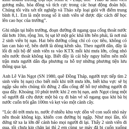
gương mẫu, hòa đồng và tích cực trong các hoạt động đoàn hội.
Chúng tôi vừa xét tốt nghiệp và Thảo xếp loại giỏi với điểm trung
bình 8,1. Em là một trong số ít sinh viên sẽ được đặc cách để học
lên cao học của trường”.
Ghi nhận tại hiện trường, đoạn đường đi ngang qua cống thoát nước
dài hơn 10m, rộng 3m, bị sạt lở một góc khá lớn bên phải, là nơi mà
2 sinh viên bị nạn. Hai bên đường cống chỉ có cọc tiêu, không có
lan can bảo vệ, bên dưới là dòng kênh sâu. Theo người dân, đây là
lối đi nội bộ để sinh viên ra vào KTX mỗi khi mưa lớn, cống nhỏ
nên nước thoát không kịp. Biết đây là cái bẫy nguy hiểm nên mỗi
trận mưa người dân địa phương ra hỗ trợ những phương tiện lưu
thông qua lại.
Anh Lê Văn Ngọt (SN 1980, quê Đồng Tháp, người trực tiếp tìm 2
sinh viên bị nạn) cho biết mỗi khi trời mưa lớn, biết khu vực sẽ bị
ngập sâu nên chúng tôi đứng 2 đầu cống để hỗ trợ những người đi
qua đây. Khoảng 10 phút trước khi 2 em bị nạn, anh Ngọt cùng một
số người đã cứu được một bà cụ đi bán vé số ngang qua khi bà bị
nước cuốn trôi gần 100m và kẹt vào một cành cây.
“Lúc đó trời mưa to, nước ở nhiều khu vực dồn về con suối nhỏ này
nên thoát không kịp, khiến con đường bị ngập. Như mọi lần, tôi
đứng từ xa la lớn để cảnh báo mọi người đi lại. Thấy 2 sinh viên đi
qua, tôi chưa kịp chặn lại thì 2 em cùng xe máy đã bị cuốn xuống