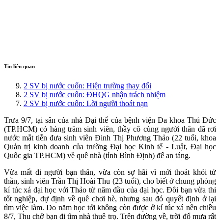
Tin liên quan
2 SV bị nước cuốn: Hiện trường thay đổi
2 SV bị nước cuốn: ĐHQG nhận trách nhiệm
2 SV bị nước cuốn: Lời người thoát nạn
Trưa 9/7, tại sân của nhà Đại thể của bệnh viện Đa khoa Thủ Đức
(TP.HCM) có hàng trăm sinh viên, thầy cô cùng người thân đã rơi
nước mắt tiễn đưa sinh viên Đinh Thị Phương Thảo (22 tuổi, khoa
Quản trị kinh doanh của trường Đại học Kinh tế - Luật, Đại học
Quốc gia TP.HCM) về quê nhà (tỉnh Bình Định) để an táng.
Vừa mất đi người bạn thân, vừa còn sợ hãi vì mới thoát khỏi tử
thần, sinh viên Trần Thị Hoài Thu (23 tuổi), cho biết ở chung phòng
kí túc xá đại học với Thảo từ năm đầu của đại học. Đôi bạn vừa thi
tốt nghiệp, dự định về quê chơi hè, nhưng sau đó quyết định ở lại
tìm việc làm. Do năm học tới không còn được ở kí túc xá nên chiều
8/7, Thu chở bạn đi tìm nhà thuê trọ. Trên đường về, trời đổ mưa rất