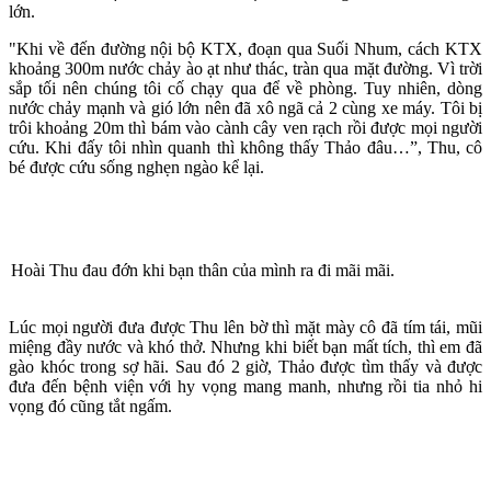
lớn.
"Khi về đến đường nội bộ KTX, đoạn qua Suối Nhum, cách KTX
khoảng 300m nước chảy ào ạt như thác, tràn qua mặt đường. Vì trời
sắp tối nên chúng tôi cố chạy qua để về phòng. Tuy nhiên, dòng
nước chảy mạnh và gió lớn nên đã xô ngã cả 2 cùng xe máy. Tôi bị
trôi khoảng 20m thì bám vào cành cây ven rạch rồi được mọi người
cứu. Khi đấy tôi nhìn quanh thì không thấy Thảo đâu…”, Thu, cô
bé được cứu sống nghẹn ngào kể lại.
Hoài Thu đau đớn khi bạn thân của mình ra đi mãi mãi.
Lúc mọi người đưa được Thu lên bờ thì mặt mày cô đã tím tái, mũi
miệng đầy nước và khó thở. Nhưng khi biết bạn mất tích, thì em đã
gào khóc trong sợ hãi. Sau đó 2 giờ, Thảo được tìm thấy và được
đưa đến bệnh viện với hy vọng mang manh, nhưng rồi tia nhỏ hi
vọng đó cũng tắt ngấm.