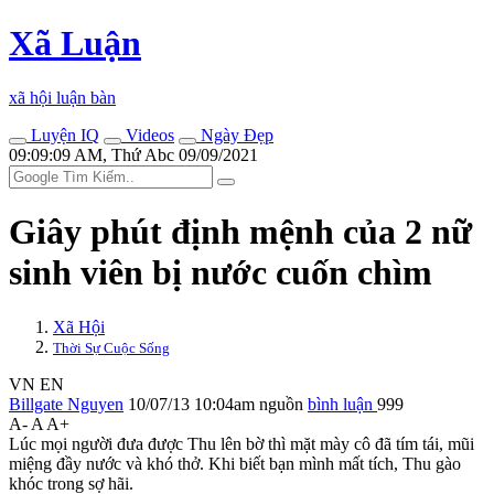
Xã Luận
xã hội luận bàn
Luyện IQ
Videos
Ngày Đẹp
09:09:09 AM, Thứ Abc 09/09/2021
Giây phút định mệnh của 2 nữ
sinh viên bị nước cuốn chìm
Xã Hội
Thời Sự Cuộc Sống
VN
EN
Billgate Nguyen
10/07/13 10:04am
nguồn
bình luận
999
A-
A
A+
Lúc mọi người đưa được Thu lên bờ thì mặt mày cô đã tím tái, mũi
miệng đầy nước và khó thở. Khi biết bạn mình mất tích, Thu gào
khóc trong sợ hãi.