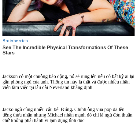
Jackson có một chuông báo động, nó sẽ rung lên nếu có bất kỳ ai lại
gần phòng ngủ của anh. Thông tin này là thật và được nhiều nhân
viên làm việc tại lâu đài Neverland khẳng định.
Jacko ngủ cùng nhiều cậu bé. Đúng. Chính ông vua pop đã lên
tiếng thừa nhận nhưng Michael nhấn mạnh đó chỉ là ngủ đơn thuần
chứ không phải hành vi lạ‌m dụn‌g tìn‌ּh dụ‌ּc.