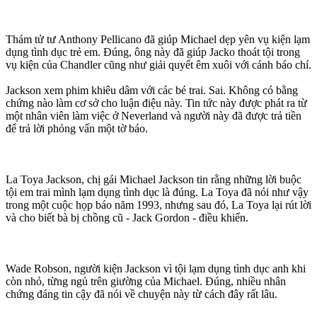
Thám tử tư Anthony Pellicano đã giúp Michael dẹp yên vụ kiện lạ‌m
dụn‌g tình dục trẻ em. Đúng, ông này đã giúp Jacko thoát tội trong
vụ kiện của Chandler cũng như giải quyết êm xuôi với cánh báo chí.
Jackson xem phim khi‌ּêu dâ‌ּm với các bé trai. Sai. Không có bằng
chứng nào làm cơ sở cho luận điệu này. Tin tức này được phát ra từ
một nhân viên làm việc ở Neverland và người này đã được trả tiền
để trả lời phỏng vấn một tờ báo.
La Toya Jackson, chị gái Michael Jackson tin rằng những lời buộc
tội em trai mình lạ‌m dụn‌g tìn‌ּh dụ‌ּc là đúng. La Toya đã nói như vậy
trong một cuộc họp báo năm 1993, nhưng sau đó, La Toya lại rút lời
và cho biết bà bị chồng cũ - Jack Gordon - điều khiển.
Wade Robson, người kiện Jackson vì tội lạ‌m dụn‌g tìn‌ּh dụ‌ּc anh khi
còn nhỏ, từng ngủ trên giường của Michael. Đúng, nhiều nhân
chứng đáng tin cậy đã nói về chuyện này từ cách đây rất lâu.