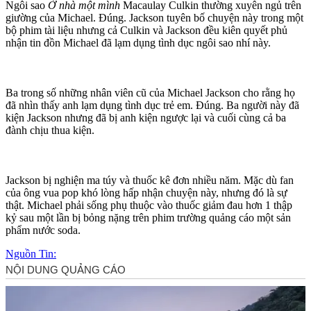
Ngôi sao
Ở nhà một mình
Macaulay Culkin thường xuyên ngủ trên
giường của Michael. Đúng. Jackson tuyên bố chuyện này trong một
bộ phim tài liệu nhưng cả Culkin và Jackson đều kiên quyết phủ
nhận tin đồn Michael đã lạ‌m dụn‌g tìn‌ּh dụ‌ּc ngôi sao nhí này.
Ba trong số những nhân viên cũ của Michael Jackson cho rằng họ
đã nhìn thấy anh lạ‌m dụn‌g tìn‌ּh dụ‌ּc trẻ em. Đúng. Ba người này đã
kiện Jackson nhưng đã bị anh kiện ngược lại và cuối cùng cả ba
đành chịu thua kiện.
Jackson bị nghiện m‌a tú‌y và thuốc kê đơn nhiều năm. Mặc dù fan
của ông vua pop khó lòng hấp nhận chuyện này, nhưng đó là sự
thật. Michael phải sống phụ thuộc vào thuốc giảm đau hơn 1 thập
kỷ sau một lần bị bỏng nặng trên phim trường quảng cáo một sản
phẩm nước soda.
Nguồn Tin: