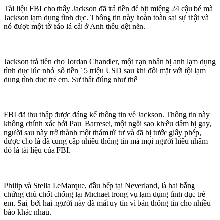
Tài liệu FBI cho thấy Jackson đã trả tiền để bịt miệng 24 cậu bé mà
Jackson lạ‌m dụn‌g tìn‌ּh dụ‌ּc. Thông tin này hoàn toàn sai sự thật và
nó được một tờ báo lá cải ở Anh thêu dệt nên.
Jackson trả tiền cho Jordan Chandler, một nạn nhân bị anh lạ‌m dụn‌g
tìn‌ּh dụ‌ּc lúc nhỏ, số tiền 15 triệu USD sau khi đối mặt với tội lạ‌m
dụn‌g tìn‌ּh dụ‌ּc trẻ em. Sự thật đúng như thế.
FBI đã thu thập được đáng kể thông tin về Jackson. Thông tin này
không chính xác bởi Paul Barresei, một ngôi sao khi‌ּêu dâ‌ּm bị gay,
người sau này trở thành một thám tử tư và đã bị tước giấy phép,
được cho là đã cung cấp nhiều thông tin mà mọi người hiểu nhầm
đó là tài liệu của FBI.
Philip và Stella LeMarque, đầu bếp tại Neverland, là hai bằng
chứng chủ chốt chống lại Michael trong vụ lạ‌m dụn‌g tìn‌ּh dụ‌ּc trẻ
em. Sai, bởi hai người này đã mất uy tín vì bán thông tin cho nhiều
báo khác nhau.