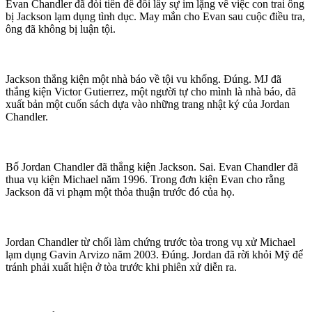
Evan Chandler đã đòi tiền để đổi lấy sự im lặng về việc con trai ông
bị Jackson lạ‌m dụn‌g tìn‌ּh dụ‌ּc. May mắn cho Evan sau cuộc điều tra,
ông đã không bị luận tội.
Jackson thắng kiện một nhà báo về tội vu khống. Đúng. MJ đã
thắng kiện Victor Gutierrez, một người tự cho mình là nhà báo, đã
xuất bản một cuốn sách dựa vào những trang nhật ký của Jordan
Chandler.
Bố Jordan Chandler đã thắng kiện Jackson. Sai. Evan Chandler đã
thua vụ kiện Michael năm 1996. Trong đơn kiện Evan cho rằng
Jackson đã vi phạm một thỏa thuận trước đó của họ.
Jordan Chandler từ chối làm chứng trước tòa trong vụ xử Michael
lạ‌m dụn‌g Gavin Arvizo năm 2003. Đúng. Jordan đã rời khỏi Mỹ để
tránh phải xuất hiện ở tòa trước khi phiên xử diễn ra.