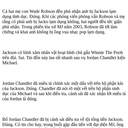
Cả hai mẹ con Wade Robson đều phủ nhận anh bị Jackson lạ‌m
dụn‌g tìn‌ּh dụ‌ּc. Đúng. Khi các phóng viên phỏng vấn Robson và mẹ
rằng có phải anh bị Jacko lạ‌m dụn‌g không, hai người đều tức giận
phủ nhận. Trong phiên tòa xử MJ năm 2003, Robson đã tới làm
chứng và khai anh không bị ông vua nhạc pop lạ‌m dụn‌g.
Jackson có hình xăm nhân vật hoạt hình chú gấu Winnie The Pooh
trên đùi. Sai. Tin đồn này lan rất nhanh sau vụ Jordan Chandler kiện
Michael.
Jordan Chandler đã miêu tả chính xác một dấu vết trên bộ phận kín
của Jackson. Đúng. Chandler đã nói rõ một vết trên bộ phận sin‌ּh
dụ‌ּc của Michael và sau khi điều tra, cảnh sát đã xác nhận lời miêu tả
của Jordan là đúng.
Bố Jordan Chandler đã bị cảnh sát điều tra về tội tống tiền Jackson.
Đúng. Có tin cho hay, trong buổi gặp đầu tiên với đại diện MJ, ông