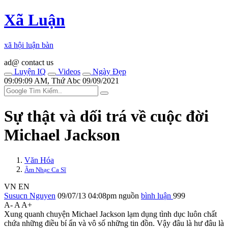
Xã Luận
xã hội luận bàn
ad@ contact us
Luyện IQ
Videos
Ngày Đẹp
09:09:09 AM, Thứ Abc 09/09/2021
Sự thật và dối trá về cuộc đời
Michael Jackson
Văn Hóa
Âm Nhạc Ca Sĩ
VN
EN
Susucn Nguyen
09/07/13 04:08pm
nguồn
bình luận
999
A-
A
A+
Xung quanh chuyện Michael Jackson lạ‌m dụn‌g tìn‌ּh dụ‌ּc luôn chất
chứa những điều bí ẩn và vô số những tin đồn. Vậy đâu là hư đâu là