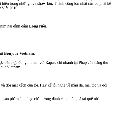
ất hiện trong những live show lớn. Thành công lớn nhất của cô phải kể
t Việt 2010.
 phim hài đình đám
Long ruồi
.
hit
Bonjour Vietnam
.
ợc bản hợp đồng thu âm với Rapas, chi nhánh tại Pháp của hãng thu
jour Vietnam.
à đôi mắt xếch của tôi. Hãy kể tôi nghe về màu da, mái tóc và đôi
ng sản phẩm âm nhạc chất lượng dành cho khán giả tại quê nhà.