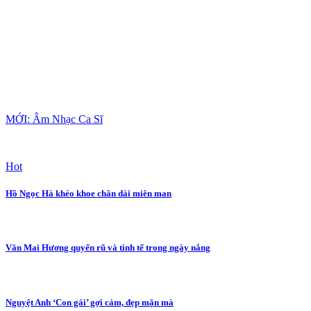
MỚI: Âm Nhạc Ca Sĩ
Hot
Hồ Ngọc Hà khéo khoe chân dài miên man
Văn Mai Hương quyến rũ và tinh tế trong ngày nắng
Nguyệt Anh ‘Con gái’ gợi cảm, đẹp mặn mà