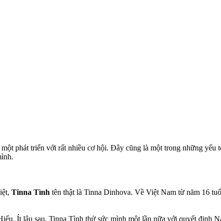
t phát triển với rất nhiều cơ hội. Đây cũng là một trong những yếu tố
ình.
iệt,
Tinna Tình
tên thật là Tinna Dinhova. Về Việt Nam từ năm 16 tu
iếu. Ít lâu sau, Tinna Tình thử sức mình một lần nữa với quyết định Na