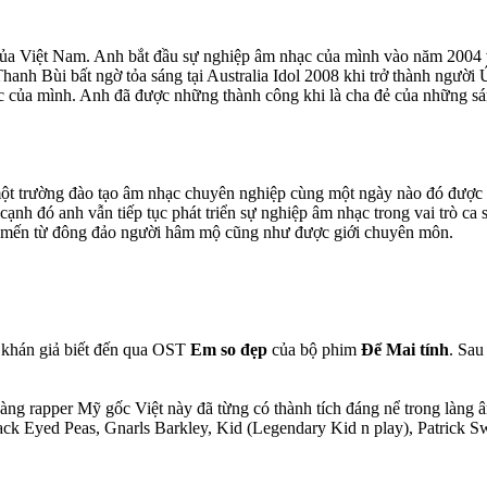
ủa Việt Nam. Anh bắt đầu sự nghiệp âm nhạc của mình vào năm 2004 với
Thanh Bùi bất ngờ tỏa sáng tại Australia Idol 2008 khi trở thành người
c của mình. Anh đã được những thành công khi là cha đẻ của những sán
ột trường đào tạo âm nhạc chuyên nghiệp cùng một ngày nào đó được 
nh đó anh vẫn tiếp tục phát triển sự nghiệp âm nhạc trong vai trò ca sĩ
u mến từ đông đảo người hâm mộ cũng như được giới chuyên môn.
 khán giả biết đến qua OST
Em so đẹp
của bộ phim
Để Mai tính
. Sau
chàng rapper Mỹ gốc Việt này đã từng có thành tích đáng nể trong làng
lack Eyed Peas, Gnarls Barkley, Kid (Legendary Kid n play), Patrick 