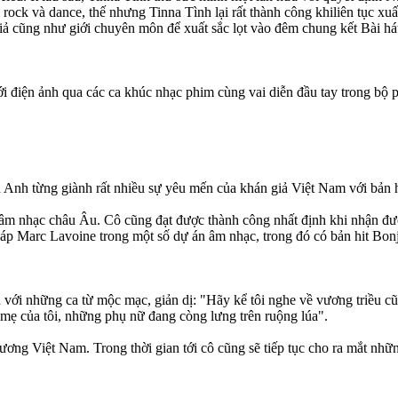
rock và dance, thế nhưng Tinna Tình lại rất thành công khiliên tục xu
ả cũng như giới chuyên môn để xuất sắc lọt vào đêm chung kết Bài há
ới điện ảnh qua các ca khúc nhạc phim cùng vai diễn đầu tay trong bộ
h Anh từng giành rất nhiều sự yêu mến của khán giả Việt Nam với bản 
n âm nhạc châu Âu. Cô cũng đạt được thành công nhất định khi nhận đư
Pháp Marc Lavoine trong một số dự án âm nhạc, trong đó có bản hit Bon
i những ca từ mộc mạc, giản dị: "Hãy kể tôi nghe về vương triều cũ v
mẹ của tôi, những phụ nữ đang còng lưng trên ruộng lúa".
ơng Việt Nam. Trong thời gian tới cô cũng sẽ tiếp tục cho ra mắt nhữ