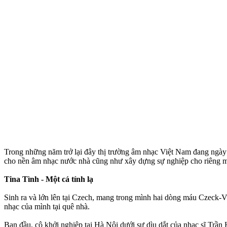
Trong những năm trở lại đây thị trường âm nhạc Việt Nam đang ngày mộ
cho nền âm nhạc nước nhà cũng như xây dựng sự nghiệp cho riêng m
Tina Tình - Một cá tính lạ
Sinh ra và lớn lên tại Czech, mang trong mình hai dòng máu Czeck-V
nhạc của mình tại quê nhà.
Ban đầu, cô khởi nghiệp tại Hà Nội dưới sự dìu dắt của nhạc sĩ Trần H