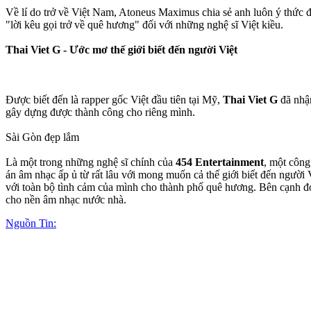
Về lí do trở về Việt Nam, Atoneus Maximus chia sẻ anh luôn ý thức
"lời kêu gọi trở về quê hương" đối với những nghệ sĩ Việt kiều.
Thai Viet G - Ước mơ thế giới biết đến người Việt
Được biết đến là rapper gốc Việt đầu tiên tại Mỹ,
Thai Viet G
đã nhận
gây dựng được thành công cho riêng mình.
Sài Gòn đẹp lắm
Là một trong những nghệ sĩ chính của
454 Entertainment
, một công
án âm nhạc ấp ủ từ rất lâu với mong muốn cả thế giới biết đến ngườ
với toàn bộ tình cảm của mình cho thành phố quê hương. Bên cạnh đ
cho nền âm nhạc nước nhà.
Nguồn Tin: