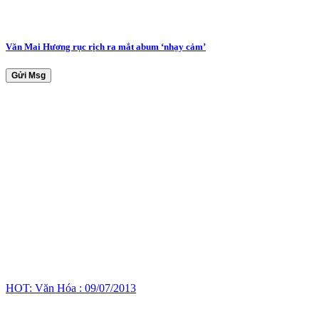
Văn Mai Hương rục rịch ra mắt abum ‘nhạy cảm’
Gửi Msg
HOT: Văn Hóa : 09/07/2013