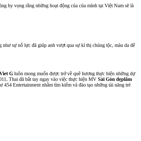
ũng hy vọng rằng những hoạt động của của mình tại Việt Nam sẽ là
ư sự nỗ lực đã giúp anh vượt qua sự k‌ì th‌ị chủ‌ng tộ‌c, màu da để
Viet G
luôn mong muốn được trở về quê hương thực hiện những dự
2011, Thai đã bắt tay ngay vào việc thực hiện MV
Sài Gòn đẹp
lắm
ư 454 Entertainment nhằm tìm kiếm và đào tạo những tài năng trẻ