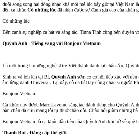
đuổi song song hai dòng nhạc khá mới mẻ lúc bấy giờ tại Việt Nam là 
đến ca khúc
Có những lúc
đã nhận được sự đánh giá cao của khán gi
Có những lúc
Bên cạnh sự nghiệp ca hát và sáng tác, Tinna Tình cũng bén duyên v
Quỳnh Anh - Tiếng vang với Bonjour Vietnam
Là một trong ít những nghệ sĩ trẻ Việt thành danh tại châu Âu, Quỳn
Sinh ra và lớn lên tại Bỉ,
Quỳnh Anh
sớm có cơ hội tiếp xúc với nề
âm lừng danh Universal. Tại đây, cô đã bắt tay cùng nhạc sĩ người 
Bonjour Vietnam
Ca khúc này được Marc Lavoine sáng tác dành riêng cho Quỳnh Anh vớ
bàn chân đã cưu mang tôi tự thuở chào đời. Chào hỏi giùm những bà 
Bonjour Vietnam là ca khúc đầu tiên của Quỳnh Anh khi trở về quê hư
Thanh Bùi - Đẳng cấp thế giới