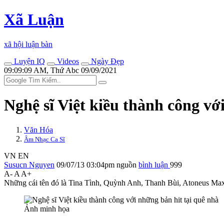
Xã Luận
xã hội luận bàn
Luyện IQ
Videos
Ngày Đẹp
09:09:09 AM, Thứ Abc 09/09/2021
Nghệ sĩ Việt kiều thành công vớ
Văn Hóa
Âm Nhạc Ca Sĩ
VN
EN
Susucn Nguyen
09/07/13 03:04pm
nguồn
bình luận
999
A-
A
A+
Những cái tên đó là Tina Tình, Quỳnh Anh, Thanh Bùi, Atoneus Max
Ảnh minh họa