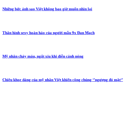
Những bức ảnh sao Việt không bao giờ muốn nhìn lại
Thân hình sexy hoàn hảo của người mẫu 9x Đan Mạch
Mỹ nhân chảy máu, ngất xỉu khi diễn cảnh nóng
Chiêu khoe dáng của mỹ nhân Việt khiến công chúng ‘’ngượng đỏ mặt‘’