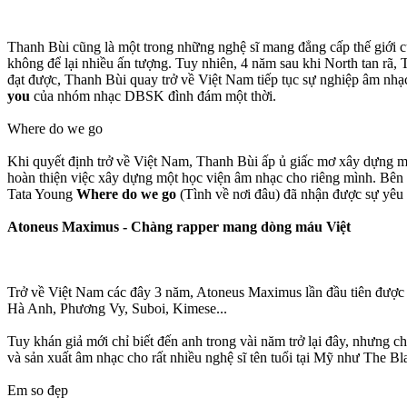
Thanh Bùi cũng là một trong những nghệ sĩ mang đẳng cấp thế giới c
không để lại nhiều ấn tượng. Tuy nhiên, 4 năm sau khi North tan rã, 
đạt được, Thanh Bùi quay trở về Việt Nam tiếp tục sự nghiệp âm nhạ
you
của nhóm nhạc DBSK đình đám một thời.
Where do we go
Khi quyết định trở về Việt Nam, Thanh Bùi ấp ủ giấc mơ xây dựng m
hoàn thiện việc xây dựng một học viện âm nhạc cho riêng mình. Bên cạ
Tata Young
Where do we go
(Tình về nơi đâu) đã nhận được sự yê
Atoneus Maximus - Chàng rapper mang dòng máu Việt
Trở về Việt Nam các đây 3 năm, Atoneus Maximus lần đầu tiên được
Hà Anh, Phương Vy, Suboi, Kimese...
Tuy khán giả mới chỉ biết đến anh trong vài năm trở lại đây, nhưng 
và sản xuất âm nhạc cho rất nhiều nghệ sĩ tên tuổi tại Mỹ như The B
Em so đẹp