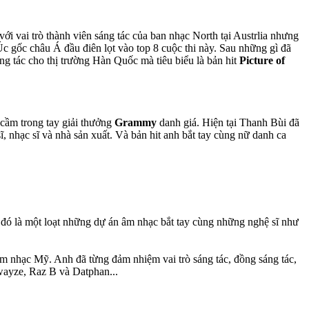
 vai trò thành viên sáng tác của ban nhạc North tại Austrlia nhưng
 Úc gốc châu Á đầu điên lọt vào top 8 cuộc thi này. Sau những gì đã
g tác cho thị trường Hàn Quốc mà tiêu biểu là bản hit
Picture of
cầm trong tay giải thưởng
Grammy
danh giá. Hiện tại Thanh Bùi đã
, nhạc sĩ và nhà sản xuất. Và bản hit anh bắt tay cùng nữ danh ca
 đó là một loạt những dự án âm nhạc bắt tay cùng những nghệ sĩ như
 âm nhạc Mỹ. Anh đã từng đảm nhiệm vai trò sáng tác, đồng sáng tác,
Swayze, Raz B và Datphan...