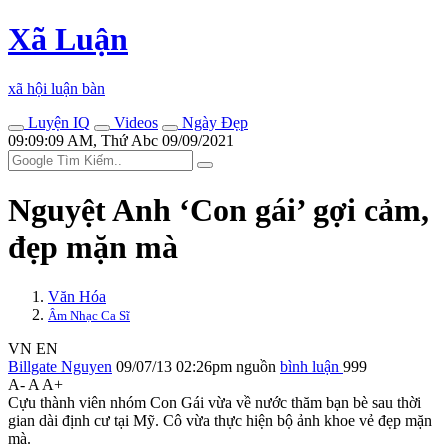
Xã Luận
xã hội luận bàn
Luyện IQ
Videos
Ngày Đẹp
09:09:09 AM, Thứ Abc 09/09/2021
Nguyệt Anh ‘Con gái’ gợi cảm,
đẹp mặn mà
Văn Hóa
Âm Nhạc Ca Sĩ
VN
EN
Billgate Nguyen
09/07/13 02:26pm
nguồn
bình luận
999
A-
A
A+
Cựu thành viên nhóm Con Gái vừa về nước thăm bạn bè sau thời
gian dài định cư tại Mỹ. Cô vừa thực hiện bộ ảnh khoe vẻ đẹp mặn
mà.