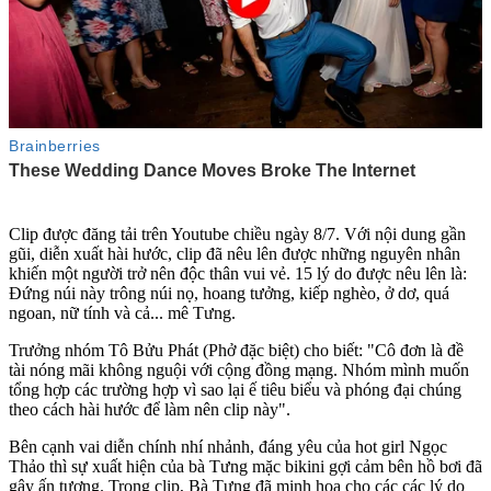
Clip được đăng tải trên Youtube chiều ngày 8/7. Với nội dung gần
gũi, diễn xuất hài hước, clip đã nêu lên được những nguyên nhân
khiến một người trở nên độc thân vui vẻ. 15 lý do được nêu lên là:
Đứng núi này trông núi nọ, hoang tưởng, kiếp nghèo, ở dơ, quá
ngoan, nữ tính và cả... mê Tưng.
Trưởng nhóm Tô Bửu Phát (Phở đặc biệt) cho biết: "Cô đơn là đề
tài nóng mãi không nguội với cộng đồng mạng. Nhóm mình muốn
tổng hợp các trường hợp vì sao lại ế tiêu biểu và phóng đại chúng
theo cách hài hước để làm nên clip này".
Bên cạnh vai diễn chính nhí nhảnh, đáng yêu của hot girl Ngọc
Thảo thì sự xuất hiện của bà Tưng mặc bikini gợi cảm bên hồ bơi đã
gây ấn tượng. Trong clip, Bà Tưng đã minh họa cho các các lý do