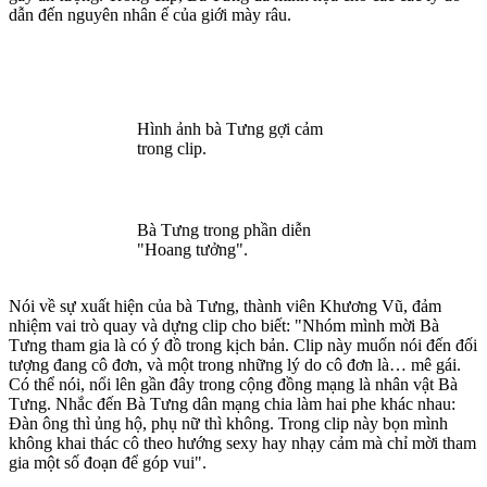
dẫn đến nguyên nhân ế của giới mày râu.
Hình ảnh bà Tưng gợi cảm
trong clip.
Bà Tưng trong phần diễn
"Hoang tưởng".
Nói về sự xuất hiện của bà Tưng, thành viên Khương Vũ, đảm
nhiệm vai trò quay và dựng clip cho biết: "Nhóm mình mời Bà
Tưng tham gia là có ý đồ trong kịch bản. Clip này muốn nói đến đối
tượng đang cô đơn, và một trong những lý do cô đơn là… mê gái.
Có thể nói, nổi lên gần đây trong cộng đồng mạng là nhân vật Bà
Tưng. Nhắc đến Bà Tưng dân mạng chia làm hai phe khác nhau:
Đàn ông thì ủng hộ, phụ nữ thì không. Trong clip này bọn mình
không khai thác cô theo hướng se‌ּxy hay nhạ‌y cả‌m mà chỉ mời tham
gia một số đoạn để góp vui".