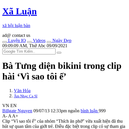
Xã Luận
xã hội luận bàn
ad@ contact us
Luyện IQ
Videos
Ngày Đẹp
09:09:09 AM, Thứ Abc 09/09/2021
Bà Tưng diện bikini trong clip
hài ‘Vì sao tôi ế’
Văn Hóa
Âm Nhạc Ca Sĩ
VN
EN
Billgate Nguyen
09/07/13 12:33pm
nguồn
bình luận
999
A-
A
A+
Clip “Vì sao tôi ế” của nhóm “Thích ăn phở” vừa xuất hiện đã thu
hút sự quan tâm của giới trẻ. Điều đặc biệt trong clip có sự tham gia