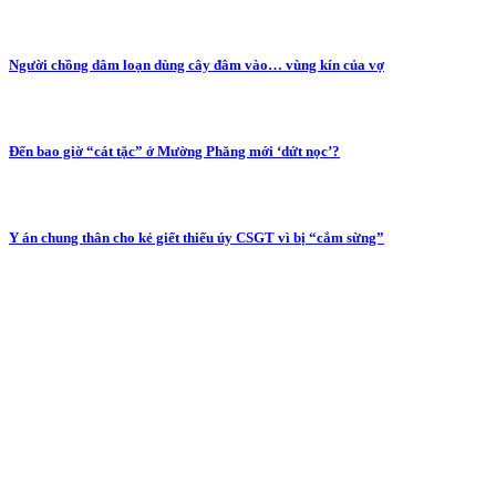
Người chồng dâm loạn dùng cây đâm vào… vùng kín của vợ
Đến bao giờ “cát tặc” ở Mường Phăng mới ‘dứt nọc’?
Y án chung thân cho kẻ giết thiếu úy CSGT vì bị “cắm sừng”