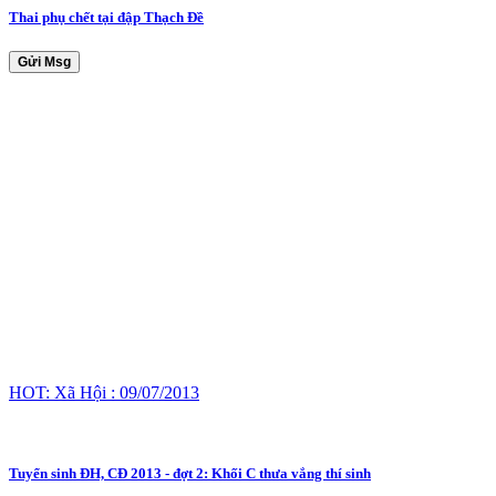
Thai phụ chết tại đập Thạch Đề
Gửi Msg
HOT: Xã Hội : 09/07/2013
Tuyển sinh ĐH, CĐ 2013 - đợt 2: Khối C thưa vắng thí sinh