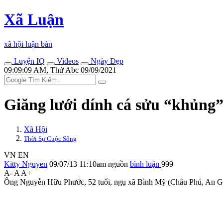
Xã Luận
xã hội luận bàn
Luyện IQ
Videos
Ngày Đẹp
09:09:09 AM, Thứ Abc 09/09/2021
Giăng lưới dính cá sửu “khủng
Xã Hội
Thời Sự Cuộc Sống
VN
EN
Kitty Nguyen
09/07/13 11:10am
nguồn
bình luận
999
A-
A
A+
Ông Nguyễn Hữu Phước, 52 tuổi, ngụ xã Bình Mỹ (Châu Phú, An Gian