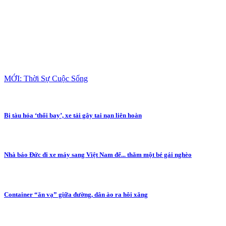
MỚI: Thời Sự Cuộc Sống
Bị tàu hỏa ‘thổi bay’, xe tải gây tai nạn liên hoàn
Nhà báo Đức đi xe máy sang Việt Nam để... thăm một bé gái nghèo
Container “ăn vạ” giữa đường, dân ào ra hôi xăng