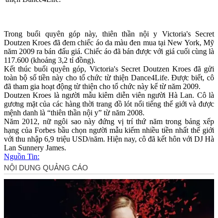
Trong buổi quyên góp này, thiên thần nội y Victoria's Secret
Doutzen Kroes đã đem chiếc áo d‌a mà‌u đen mua tại New York, Mỹ
năm 2009 ra bán đấu giá. Chiếc áo đã bán được với giá cuối cùng là
117.600 (khoảng 3,2 tỉ đồng).
Kết thúc buổi quyên góp, Victoria's Secret Doutzen Kroes đã gửi
toàn bộ số tiền này cho tổ chức từ thiện Dance4Life. Được biết, cô
đã tham gia hoạt động từ thiện cho tổ chức này kể từ năm 2009.
Doutzen Kroes là người mẫu kiêm diễn viên người Hà Lan. Cô là
gương mặt của các hàng thời trang đồ lót nổi tiếng thế giới và được
mệnh danh là “thiên thần nội y” từ năm 2008.
Năm 2012, nữ ngôi sao này đứng vị trí thứ năm trong bảng xếp
hạng của Forbes bầu chọn người mẫu kiếm nhiều tiền nhất thế giới
với thu nhập 6,9 triệu USD/năm. Hiện nay, cô đã kết hôn với DJ Hà
Lan Sunnery James.
Nguồn Tin: