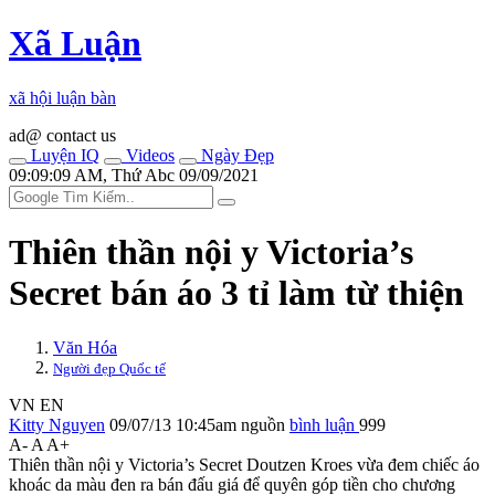
Xã Luận
xã hội luận bàn
ad@ contact us
Luyện IQ
Videos
Ngày Đẹp
09:09:09 AM, Thứ Abc 09/09/2021
Thiên thần nội y Victoria’s
Secret bán áo 3 tỉ làm từ thiện
Văn Hóa
Người đẹp Quốc tế
VN
EN
Kitty Nguyen
09/07/13 10:45am
nguồn
bình luận
999
A-
A
A+
Thiên thần nội y Victoria’s Secret Doutzen Kroes vừa đem chiếc áo
khoác d‌a mà‌u đen ra bán đấu giá để quyên góp tiền cho chương