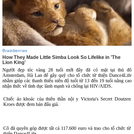
Người đẹp tóc vàng 28 tuổi mới đây đã có mặt tại thủ đô
Amsterdam, Hà Lan để gây quỹ cho tổ chức từ thiện Dance4Life
nhằm giúp các thanh thiếu niên độ tuổi từ 13 đến 19 tuổi nâng cao
nhận thức về tìn‌ּh dụ‌ּc lành mạnh và chống lại HIV/AIDS.
Chiếc áo khoác của thiên thần nội y Victoria's Secret Doutzen
Kroes được đem bán đấu giá.
Cô đã quyên góp được tất cả 117.600 euro và trao cho tổ chức từ
thiện Dance4Life.