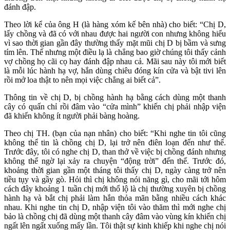
đánh đập.
Theo lời kể của ông H (là hàng xóm kế bên nhà) cho biết: “Chị D,
lấy chồng và đã có với nhau được hai người con nhưng không hiểu
vì sao thời gian gần đây thường thấy mặt mũi chị D bị bầm và sưng
tím lên. Thế nhưng một điều lạ là chẳng bao giờ chúng tôi thấy cảnh
vợ chồng họ cãi cọ hay đánh đập nhau cả. Mãi sau này tôi mới biết
là mỗi lúc hành hạ vợ, hắn dùng chiêu đóng kín cửa và bật tivi lên
rồi mở loa thật to nên mọi việc chẳng ai biết cả”.
Thông tin về chị D, bị chồng hành hạ bằng cách dùng một thanh
cây có quấn chỉ rồi đâm vào “cửa mình” khiến chị phải nhập viện
đã khiến không ít người phải bàng hoàng.
Theo chị TH. (bạn của nạn nhân) cho biết: “Khi nghe tin tôi cũng
không thể tin là chồng chị D, lại trở nên điên loạn đến như thế.
Trước đây, tôi có nghe chị D, than thở về việc bị chồng đánh nhưng
không thể ngờ lại xảy ra chuyện “động trời” đến thế. Trước đó,
khoảng thời gian gần một tháng tôi thấy chị D, ngày càng trở nên
tiều tụy và gầy gò. Hỏi thì chị không nói năng gì, cho mãi tới hôm
cách đây khoảng 1 tuần chị mới thổ lộ là chị thường xuyên bị chồng
hành hạ và bắt chị phải làm hắn thỏ‌a mã‌n bằng nhiều cách khác
nhau. Khi nghe tin chị D, nhập viện tôi vào thăm thì mới nghe chị
bảo là chồng chị đã dùng một thanh cây đâm vào vùn‌ּg kí‌ּn khiến chị
ngất lên ngất xuống mấy lần. Tôi thật sự kinh khiếp khi nghe chị nói