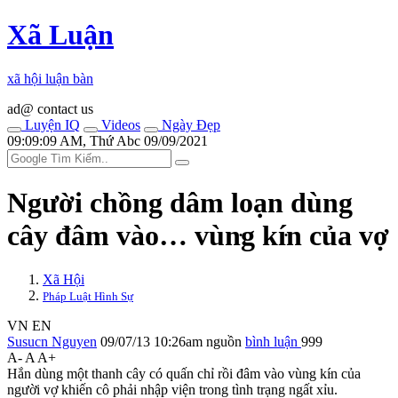
Xã Luận
xã hội luận bàn
ad@ contact us
Luyện IQ
Videos
Ngày Đẹp
09:09:09 AM, Thứ Abc 09/09/2021
Người chồng dâ‌m loạn dùng
cây đâm vào… vùn‌ּg kí‌ּn của vợ
Xã Hội
Pháp Luật Hình Sự
VN
EN
Susucn Nguyen
09/07/13 10:26am
nguồn
bình luận
999
A-
A
A+
Hắn dùng một thanh cây có quấn chỉ rồi đâm vào vùn‌ּg kí‌ּn của
người vợ khiến cô phải nhập viện trong tình trạng ngất xỉu.