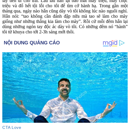
lấy tiền đi cho trai. Lâu lâu hắn lại bảo mất mấy triệu, mấy chục
triệu và đổ hết tội lỗi cho tôi để tìm cớ hành hạ. Trong gần một
tháng qua, ngày nào hắn cũng dày vò tôi không lúc nào nguôi nghỉ.
Hắn nói: “tao không cần đánh đập nữa mà tao sẽ làm cho mày
giống như những thằng kia làm cho mày”. Rồi cứ mỗi đêm hắn lại
dùng những ngón tay độc ác dày vò tôi. Có những đêm nó “hành”
tôi từ khuya cho tới 2-3h sáng mới thôi.