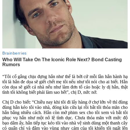
“Tôi cố gắng chịu đựng hắn như thế là bởi cứ mỗi lần hắn hành hạ
tôi là hắn đe dọa sẽ giết chết mẹ tôi nếu như tôi nói cho ai biết. Hắn
còn dọa sẽ giết cả nhà nếu như làm đơn tố cáo hoặc ly dị hắn, thật
tình tôi không biết phải làm sao hết”, chị D, nức nở.
Chị D cho biết: “Chiều nay khi tôi đi lấy hàng ở chợ lớn về thì đùng
đùng hắn kéo tôi vào nhà, đóng kín cửa lại rồi bắt tôi thỏ‌a mã‌n cho
hắn bằng nhiều cách. Hắn còn mở phim se‌ּx cho tôi xem và bắt tôi
phục vụ hắn như một n‌ô l‌ệ tìn‌ּh dụ‌ּc. Chưa thỏ‌a mã‌n với mức độ
bạo dâ‌m ấy, hắn tiếp tục kéo tôi vào nhà vệ sinh dùng một thanh cây
có quấn chỉ và đâm vào vùng nhạ‌y cả‌m của tôi khiến tôi ngất lên