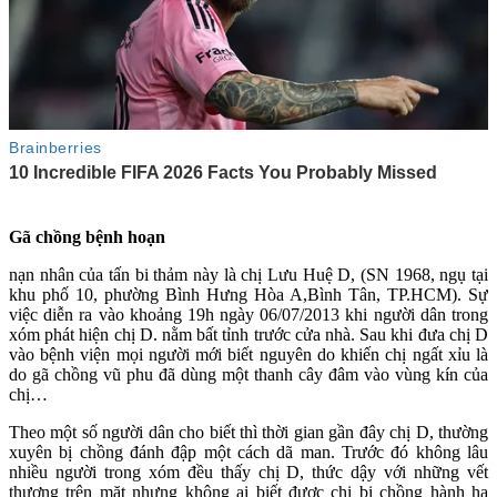
Gã chồng bệnh hoạn
nạn nhân của tấn bi thảm này là chị Lưu Huệ D, (SN 1968, ngụ tại
khu phố 10, phường Bình Hưng Hòa A,Bình Tân, TP.HCM). Sự
việc diễn ra vào khoảng 19h ngày 06/07/2013 khi người dân trong
xóm phát hiện chị D. nằm bất tỉnh trước cửa nhà. Sau khi đưa chị D
vào bệnh viện mọi người mới biết nguyên do khiến chị ngất xỉu là
do gã chồng vũ phu đã dùng một thanh cây đâm vào vùn‌ּg kí‌ּn của
chị…
Theo một số người dân cho biết thì thời gian gần đây chị D, thường
xuyên bị chồng đánh đập một cách dã man. Trước đó không lâu
nhiều người trong xóm đều thấy chị D, thức dậy với những vết
thương trên mặt nhưng không ai biết được chị bị chồng hành hạ