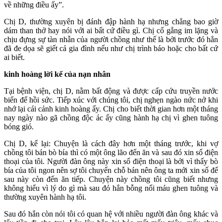
về những điều ấy”.
Chị D, thường xuyên bị đánh đập hành hạ nhưng chẳng bao giờ
dám than thở hay nói với ai bất cứ điều gì. Chị cố gắng im lặng và
chịu đựng sự tàn nhẫn của người chồng như thế là bởi trước đó hắn
đã đe dọa sẽ giết cả gia đình nếu như chị trình báo hoặc cho bất cứ
ai biết.
kinh hoàng lời kể của nạn nhân
Tại bệnh viện, chị D, nằm bất động và được cấp cứu truyền nước
biển để hồi sức. Tiếp xúc với chúng tôi, chị nghẹn ngào nức nở khi
nhớ lại cái cảnh kinh hoàng ấy. Chị cho biết thời gian hơn một tháng
nay ngày nào gã chồng độc ác ấy cũng hành hạ chị vì ghen tuông
bóng gió.
Chị D, kể lại: Chuyện là cách đây hơn một tháng trước, khi vợ
chồng tôi bán bò bía thì có một ông lão đến ăn và sau đó xin số điện
thoại của tôi. Người đàn ông này xin số điện thoại là bởi vì thấy bò
bía của tôi ngon nên sợ tôi chuyển chỗ bán nên ông ta mới xin số để
sau này còn đến ăn tiếp. Chuyện này chồng tôi cũng biết nhưng
không hiểu vì lý do gì mà sau đó hắn bỗng nổi máu ghen tuông và
thường xuyên hành hạ tôi.
Sau đó hắn còn nói tôi có quan hệ với nhiều người đàn ông khác và