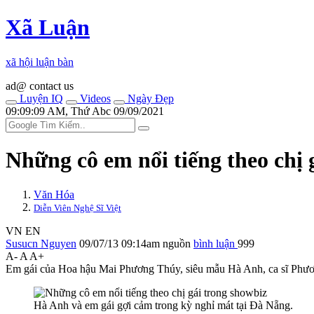
Xã Luận
xã hội luận bàn
ad@ contact us
Luyện IQ
Videos
Ngày Đẹp
09:09:09 AM, Thứ Abc 09/09/2021
Những cô em nổi tiếng theo chị 
Văn Hóa
Diễn Viên Nghệ Sĩ Việt
VN
EN
Susucn Nguyen
09/07/13 09:14am
nguồn
bình luận
999
A-
A
A+
Em gái của Hoa hậu Mai Phương Thúy, siêu mẫu Hà Anh, ca sĩ Phương
Hà Anh và em gái gợi cảm trong kỳ nghỉ mát tại Đà Nẵng.