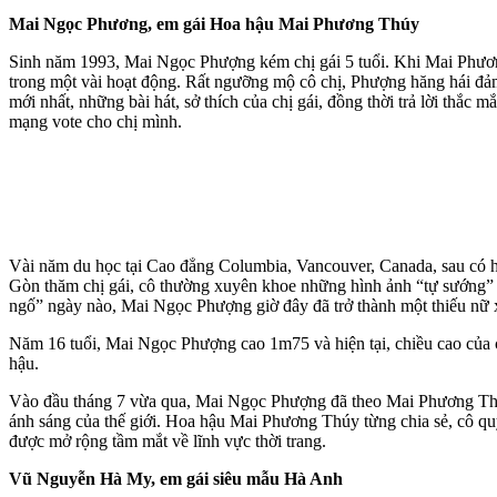
Mai Ngọc Phương, em gái Hoa hậu Mai Phương Thúy
Sinh năm 1993, Mai Ngọc Phượng kém chị gái 5 tuổi. Khi Mai Phương
trong một vài hoạt động. Rất ngưỡng mộ cô chị, Phượng hăng hái đảm
mới nhất, những bài hát, sở thích của chị gái, đồng thời trả lời th
mạng vote cho chị mình.
Vài năm du học tại Cao đẳng Columbia, Vancouver, Canada, sau có h
Gòn thăm chị gái, cô thường xuyên khoe những hình ảnh “tự sướng”
ngố” ngày nào, Mai Ngọc Phượng giờ đây đã trở thành một thiếu nữ x
Năm 16 tuổi, Mai Ngọc Phượng cao 1m75 và hiện tại, chiều cao của c
hậu.
Vào đầu tháng 7 vừa qua, Mai Ngọc Phượng đã theo Mai Phương Thúy 
ánh sáng của thế giới. Hoa hậu Mai Phương Thúy từng chia sẻ, cô quy
được mở rộng tầm mắt về lĩnh vực thời trang.
Vũ Nguyễn Hà My, em gái siêu mẫu Hà Anh