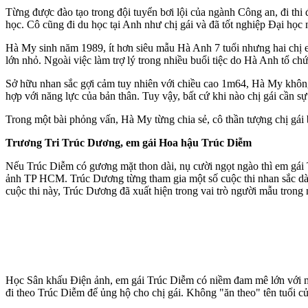
Từng được đào tạo trong đội tuyển bơi lội của ngành Công an, đi th
học. Cô cũng đi du học tại Anh như chị gái và đã tốt nghiệp Đại h
Hà My sinh năm 1989, ít hơn siêu mẫu Hà Anh 7 tuổi nhưng hai chị em 
lớn nhỏ. Ngoài việc làm trợ lý trong nhiều buổi tiệc do Hà Anh tổ chứ
Sở hữu nhan sắc gợi cảm tuy nhiên với chiều cao 1m64, Hà My khôn
hợp với năng lực của bản thân. Tuy vậy, bất cứ khi nào chị gái cần sự 
Trong một bài phỏng vấn, Hà My từng chia sẻ, cô thần tượng chị gái
Trương Tri Trúc Dương, em gái Hoa hậu Trúc Diễm
Nếu Trúc Diễm có gương mặt thon dài, nụ cười ngọt ngào thì em gá
ảnh TP HCM. Trúc Dương từng tham gia một số cuộc thi nhan sắc dà
cuộc thi này, Trúc Dương đã xuất hiện trong vai trò người mẫu trong n
Học Sân khấu Điện ảnh, em gái Trúc Diễm có niềm đam mê lớn với m
đi theo Trúc Diễm để ủng hộ cho chị gái. Không "ăn theo" tên tuổi 