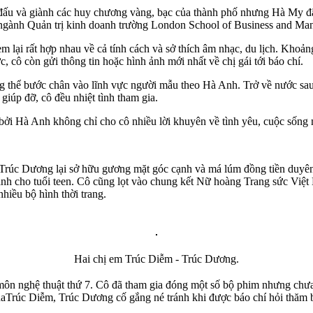
i đấu và giành các huy chương vàng, bạc của thành phố nhưng Hà My đ
ọc ngành Quản trị kinh doanh trường London School of Business and Ma
lại rất hợp nhau về cả tính cách và sở thích âm nhạc, du lịch. Khoảng 
c, cô còn gửi thông tin hoặc hình ảnh mới nhất về chị gái tới báo chí.
g thể bước chân vào lĩnh vực người mẫu theo Hà Anh. Trở về nước sau
giúp đỡ, cô đều nhiệt tình tham gia.
 bởi Hà Anh không chỉ cho cô nhiều lời khuyên về tình yêu, cuộc sống
i Trúc Dương lại sở hữu gương mặt góc cạnh và má lúm đồng tiền duy
nh cho tuổi teen. Cô cũng lọt vào chung kết Nữ hoàng Trang sức Việ
hiều bộ hình thời trang.
Hai chị em Trúc Diễm - Trúc Dương.
ôn nghệ thuật thứ 7. Cô đã tham gia đóng một số bộ phim nhưng chưa
củaTrúc Diễm, Trúc Dương cố gắng né tránh khi được báo chí hỏi thăm