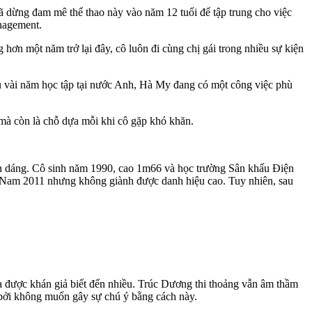
ã dừng đam mê thể thao này vào năm 12 tuổi để tập trung cho việc
nagement.
hơn một năm trở lại đây, cô luôn đi cùng chị gái trong nhiều sự kiện
 vài năm học tập tại nước Anh, Hà My đang có một công việc phù
 mà còn là chỗ dựa mỗi khi cô gặp khó khăn.
ên dáng. Cô sinh năm 1990, cao 1m66 và học trường Sân khấu Điện
t Nam 2011 nhưng không giành được danh hiệu cao. Tuy nhiên, sau
 được khán giả biết đến nhiều. Trúc Dương thi thoảng vẫn âm thầm
 bởi không muốn gây sự chú ý bằng cách này.