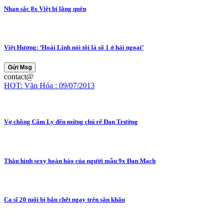
Nhan sắc 8x Việt bị lãng quên
Việt Hương: ‘Hoài Linh nói tôi là số 1 ở hải ngoại’
Gửi Msg
contact@
HOT: Văn Hóa : 09/07/2013
Vợ chồng Cẩm Ly đến mừng chú rể Đan Trường
Thân hình sexy hoàn hảo của người mẫu 9x Đan Mạch
Ca sĩ 20 tuổi bị bắn chết ngay trên sân khấu