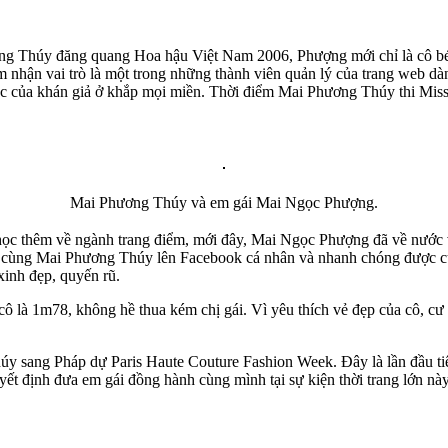
 Thúy đăng quang Hoa hậu Việt Nam 2006, Phượng mới chỉ là cô bé tro
 nhận vai trò là một trong những thành viên quản lý của trang web dà
ắc mắc của khán giả ở khắp mọi miền. Thời điểm Mai Phương Thúy thi M
Mai Phương Thúy và em gái Mai Ngọc Phượng.
ọc thêm về ngành trang điểm, mới đây, Mai Ngọc Phượng đã về nước và
 cùng Mai Phương Thúy lên Facebook cá nhân và nhanh chóng được cư 
inh đẹp, quyến rũ.
ô là 1m78, không hề thua kém chị gái. Vì yêu thích vẻ đẹp của cô, c
sang Pháp dự Paris Haute Couture Fashion Week. Đây là lần đầu tiên
ết định đưa em gái đồng hành cùng mình tại sự kiện thời trang lớn nà