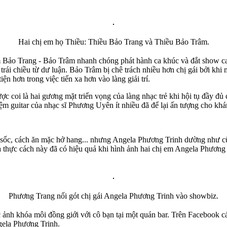
Hai chị em họ Thiều: Thiều Bảo Trang và Thiều Bảo Trâm.
Bảo Trang - Bảo Trâm nhanh chóng phát hành ca khúc và đắt show ca há
ái chiều từ dư luận. Bảo Trâm bị chê trách nhiều hơn chị gái bởi khi 
ện hơn trong việc tiến xa hơn vào làng giải trí.
 coi là hai gương mặt triển vọng của làng nhạc trẻ khi hội tụ đầy đủ 
m guitar của nhạc sĩ Phương Uyên ít nhiều đã để lại ấn tượng cho khá
 sốc, cách ăn mặc h‌ּở han‌ּg... nhưng Angela Phương Trinh dường như
 thực cách này đã có hiệu quả khi hình ảnh hai chị em Angela Phương 
Phương Trang nối gót chị gái Angela Phương Trinh vào showbiz.
ảnh khóa môi đồng giới với cô bạn tại một quán bar. Trên Facebook cá 
ngela Phương Trinh.