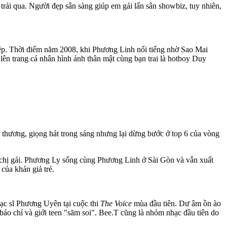
rải qua. Người đẹp sẵn sàng giúp em gái lấn sân showbiz, tuy nhiên,
ệp. Thời điểm năm 2008, khi Phương Linh nổi tiếng nhờ Sao Mai
n trang cá nhân hình ảnh thân mật cùng bạn trai là hotboy Duy
thương, giọng hát trong sáng nhưng lại dừng bước ở top 6 của vòng
 chị gái. Phương Ly sống cùng Phương Linh ở Sài Gòn và vẫn xuất
của khán giả trẻ.
ạc sĩ Phương Uyên tại cuộc thi
The Voice
mùa đầu tiên. Dư âm ồn ào
báo chí và giới teen "săm soi". Bee.T cũng là nhóm nhạc đầu tiên do