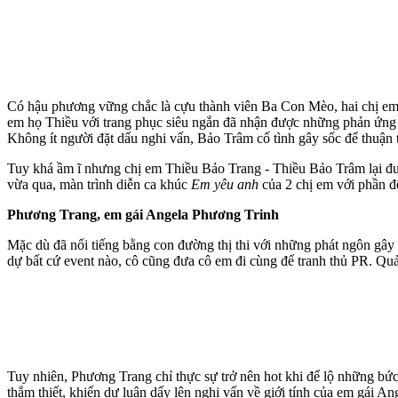
Có hậu phương vững chắc là cựu thành viên Ba Con Mèo, hai chị em 
em họ Thiều với trang phục siêu ngắn đã nhận được những phản ứng tr
Không ít người đặt dấu nghi vấn, Bảo Trâm cố tình gây sốc để thuận ti
Tuy khá ầm ĩ nhưng chị em Thiều Bảo Trang - Thiều Bảo Trâm lại được
vừa qua, màn trình diễn ca khúc
Em yêu anh
của 2 chị em với phần đệ
Phương Trang, em gái Angela Phương Trinh
Mặc dù đã nổi tiếng bằng con đường thị thi với những phát ngôn gây
dự bất cứ event nào, cô cũng đưa cô em đi cùng để tranh thủ PR. Quả
Tuy nhiên, Phương Trang chỉ thực sự trở nên hot khi để lộ những bức 
thắm thiết, khiến dư luận dấy lên nghi vấn về giới tính của em gái A