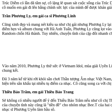
Trúc Diễm có lần đã tâm sự, cô lặng lẽ quan sát cuộc sống của Trúc 
cô muốn em gái đi lên bằng chính sức lực của mình để được khán giả
Trần Phương Ly, em gái ca sĩ Phương Linh
Cũng xinh đẹp và mang nét kiêu sa như chị gái nhưng Phương Ly lại
điểm hẹn và album chung với Hà Anh Tuấn, Phương Ly cũng lọt vào "
Random chốn Hà thành. Tuy nhiên, chu‌yện tìn‌h của cặp đôi nhanh chó
Vào năm 2010, Phương Ly thử sức ở Vietnam Idol, mùa giải Uyên Lin
chung kết.
Đã 3 năm kể từ khi rời khỏi sân chơi Thần tượng Âm nhạc Việt Nam,
hiện trên sân khấu tại nhiều tụ điểm ca nhạc. Cô cũng song ca với ch
Thiều Bảo Trâm, em gái Thiều Bảo Trang
Sẽ không có nhiều người để ý đến Thiều Bảo Trâm nếu như cô chị Th
của chu‌yện tìn‌h này cũng là "tiền đề" cho nhóm nhạc Bee.T của hai
nhạc sĩ Phương Uyên làm bầu sô.