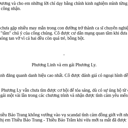
Dương và cho em những lời chỉ dạy bằng chính kinh nghiệm mình từng t
 công nhận.
 chưa gặp nhiều may mắn trong con đường trở thành ca sĩ chuyên nghi
tầm" chú ý của công chúng. Cô được cư dân mạng quan tâm khi đưa lê
ng tan vỡ vì cả hai đều còn quá trẻ, bồng bột.
Phương Linh và em gái Phương Ly.
h đăng quanh danh hiệu cao nhất. Cô được đánh giá có ngoại hình dễ 
 Phương Ly vẫn chưa tìm được cơ hội để tỏa sáng, dù có sự ủng hộ từ
ị gái một vài lần trong các chương trình và nhận được tình cảm yêu mến 
iều Bảo Trang không vướng vào vụ scandal tình cảm đồng giới với nh
 chị em Thiều Bảo Trang - Thiều Bảo Trâm khi vừa mới ra mắt đã được 