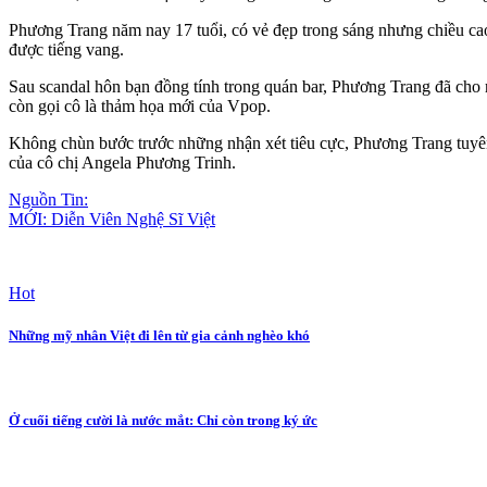
Phương Trang năm nay 17 tuổi, có vẻ đẹp trong sáng nhưng chiều cao
được tiếng vang.
Sau scandal hôn bạn đồn‌g tín‌h trong quán bar, Phương Trang đã ch
còn gọi cô là thảm họa mới của Vpop.
Không chùn bước trước những nhận xét tiêu cực, Phương Trang tuyên 
của cô chị Angela Phương Trinh.
Nguồn Tin:
MỚI: Diễn Viên Nghệ Sĩ Việt
Hot
Những mỹ nhân Việt đi lên từ gia cảnh nghèo khó
Ở cuối tiếng cười là nước mắt: Chỉ còn trong ký ức