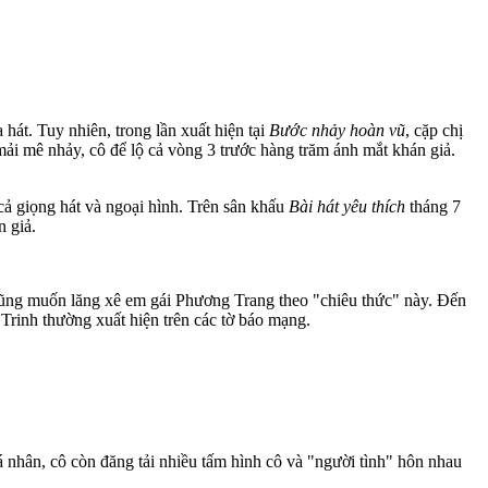
t. Tuy nhiên, trong lần xuất hiện tại
Bước nhảy hoàn vũ
, cặp chị
mải mê nhảy, cô để lộ cả vòng 3 trước hàng trăm ánh mắt khán giả.
cả giọng hát và ngoại hình. Trên sân khấu
Bài hát yêu thích
tháng 7
n giả.
 cũng muốn lăng xê em gái Phương Trang theo "chiêu thức" này. Đến
Trinh thường xuất hiện trên các tờ báo mạng.
nhân, cô còn đăng tải nhiều tấm hình cô và "ngư‌ời tìn‌h" hôn nhau