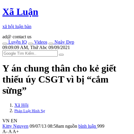
Xã Luận
xã hội luận bàn
ad@ contact us
Luyện IQ
Videos
Ngày Đẹp
09:09:09 AM, Thứ Abc 09/09/2021
Y án chung thân cho kẻ giết
thiếu úy CSGT vì bị “cắm
sừng”
Xã Hội
Pháp Luật Hình Sự
VN
EN
Kitty Nguyen
09/07/13 08:58am
nguồn
bình luận
999
A-
A
A+