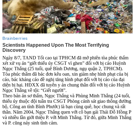
Ngày 8/7, TAND Tối cao tại TPHCM đã mở phiên tòa phúc thẩm
xét xử vụ án “giết thiếu úy CSGT vì ghen” đối với bị cáo Huỳnh
Ngọc Thắng (25 tuổi, quê Bình Dương, ngụ quận 2, TPHCM).
Tòa phúc thẩm đã bác đơn kêu oan, xin giảm nhẹ hình phạt của bị
cáo, bác kháng cáo đề nghị tăng hình phạt đối với bị cáo của đại
diện bị hại. HĐXX đã tuyên y án chung thân đối với bị cáo Huỳnh
Ngọc Thắng về tội: “Giết người”.
Theo bản án sơ thẩm, Ngọc Thắng và Phùng Minh Thắng (24 tuổi,
thiếu úy thuộc đội tuần tra CSGT Phòng cảnh sát giao thông đường
bộ, Công an tỉnh Bình Phước) là bạn cùng quê, học chung và rất
thân. Năm 2004, Ngọc Thắng quen với cô bạn gái Thái Đỗ Hồng P
và nhiều lần giới thiệu P. với Minh Thắng. Từ đó, giữa Minh Thắng
và P. cũng nảy sinh tình cảm.