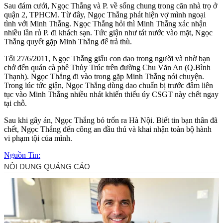
Sau đám cưới, Ngọc Thắng và P. về sống chung trong căn nhà trọ ở
quận 2, TPHCM. Từ đây, Ngọc Thắng phát hiện vợ mình ngoại
tình với Minh Thắng. Ngọc Thắng hỏi thì Minh Thắng xác nhận
nhiều lần rủ P. đi khách sạn. Tức giận như tát nước vào mặt, Ngọc
Thắng quyết gặp Minh Thắng để trả thù.
Tối 27/6/2011, Ngọc Thắng giấu con dao trong người và nhờ bạn
chở đến quán cà phê Thủy Trúc trên đường Chu Văn An (Q.Bình
Thạnh). Ngọc Thắng đi vào trong gặp Minh Thắng nói chuyện.
Trong lúc tức giận, Ngọc Thắng dùng dao chuẩn bị trước đâm liên
tục vào Minh Thắng nhiều nhát khiến thiếu úy CSGT này chết ngay
tại chỗ.
Sau khi gây án, Ngọc Thắng bỏ trốn ra Hà Nội. Biết tin bạn thân đã
chết, Ngọc Thắng đến công an đầu thú và khai nhận toàn bộ hành
vi phạm tội của mình.
Nguồn Tin: