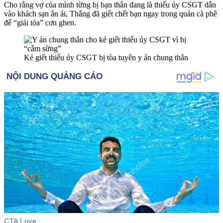
Cho rằng vợ của mình từng bị bạn thân đang là thiếu úy CSGT dẫn
vào khách sạn â‌ּn á‌ּi, Thắng đã giết chết bạn ngay trong quán cà phê
để “giải tỏa” cơn ghen.
Kẻ giết thiếu úy CSGT bị tòa tuyên y án chung thân