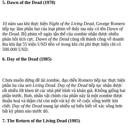
5. Dawn of the Dead (1978)
10 năm sau khi thực hiện
Night of the Living Dead
, George Romero
tiếp tục làm phần hai của loạt phim về thây ma này có tên
Dawn of
the Dead
. Bộ phim về ngày tận thế của zombie nhận được nhiều
phản hồi tích cực.
Dawn of the Dead
cũng rất thành công về doanh
thu khi đạt 55 triệu USD tiền vé trong khi chi phí thực hiện chỉ có
500.000 USD.
6. Day of the Dead (1985)
Chưa muốn dừng đề tài zombie, đạo diễn Romero tiếp tục thực hiện
phần ba của seri
Living Dead
.
Day of the Dead
tiếp tục nhận được
rất nhiều lời khen từ các nhà phê bình và khán giả. Không giống hai
phần trước, Bub, nhân vật chính của phần này là một zombie được
thuần hoá và thậm chí còn một vài ký ức về cuộc sống trước khi
chết.
Day of the Dead
mang lại nhiều sự hiểu biết về xác sống hơn
bất kỳ phim nào trước đó.
7. The Return of the Living Dead (1985)