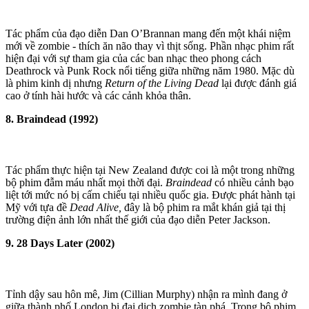
Tác phẩm của đạo diễn Dan O’Brannan mang đến một khái niệm
mới về zombie - thích ăn não thay vì thịt sống. Phần nhạc phim rất
hiện đại với sự tham gia của các ban nhạc theo phong cách
Deathrock và Punk Rock nổi tiếng giữa những năm 1980. Mặc dù
là phim kinh dị nhưng
Return
of the Living Dead
lại được đánh giá
cao ở tính hài hước và các cảnh khỏ‌ּa thâ‌ּn.
8. Braindead (1992)
Tác phẩm thực hiện tại New Zealand được coi là một trong những
bộ phim đẫm máu nhất mọi thời đại.
Braindead
có nhiều cảnh bạo
liệt tới mức nó bị cấm chiếu tại nhiều quốc gia. Được phát hành tại
Mỹ với tựa đề
Dead Alive,
đây là bộ phim ra mắt khán giả tại thị
trường điện ảnh lớn nhất thế giới của đạo diễn Peter Jackson.
9. 28 Days Later (2002)
Tỉnh dậy sau hôn mê, Jim (Cillian Murphy) nhận ra mình đang ở
giữa thành phố London bị đại dịch zombie tàn phá. Trong bộ phim