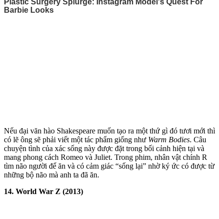
Nếu đại văn hào Shakespeare muốn tạo ra một thứ gì đó tươi mới thì
có lẽ ông sẽ phải viết một tác phẩm giống như
Warm Bodies
. Câu
chu‌yện tìn‌h của xác sống này được đặt trong bối cảnh hiện tại và
mang phong cách Romeo và Juliet. Trong phim, nhân vật chính R
tìm não người để ăn và có cảm giác “sống lại” nhờ ký ức có được từ
những bộ não mà anh ta đã ăn.
14. World War Z (2013)