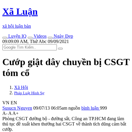
Xã Luận
xã hội luận bàn
Luyện IQ
Videos
Ngày Đẹp
09:09:09 AM, Thứ Abc 09/09/2021
Cướp giật dây chuyền bị CSGT
tóm cổ
Xã Hội
Pháp Luật Hình Sự
VN
EN
Susucn Nguyen
09/07/13 06:05am
nguồn
bình luận
999
A-
A
A+
Phòng CSGT đường bộ - đường sắt, Công an TP.HCM đang làm
thủ tục đề xuất khen thưởng hai CSGT về thành tích dũng cảm bắt
cướp.