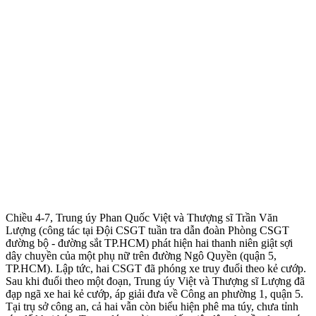
Chiều 4-7, Trung úy Phan Quốc Việt và Thượng sĩ Trần Văn
Lượng (công tác tại Đội CSGT tuần tra dẫn đoàn Phòng CSGT
đường bộ - đường sắt TP.HCM) phát hiện hai thanh niên giật sợi
dây chuyền của một phụ nữ trên đường Ngô Quyền (quận 5,
TP.HCM). Lập tức, hai CSGT đã phóng xe truy đuổi theo kẻ cướp.
Sau khi đuổi theo một đoạn, Trung úy Việt và Thượng sĩ Lượng đã
đạp ngã xe hai kẻ cướp, áp giải đưa về Công an phường 1, quận 5.
Tại trụ sở công an, cả hai vẫn còn biểu hiện phê m‌a tú‌y, chưa tỉnh