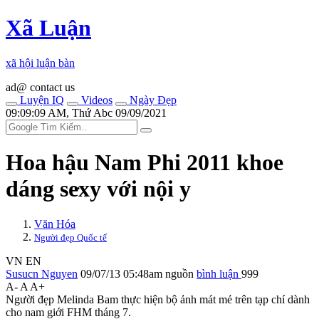
Xã Luận
xã hội luận bàn
ad@ contact us
Luyện IQ
Videos
Ngày Đẹp
09:09:09 AM, Thứ Abc 09/09/2021
Hoa hậu Nam Phi 2011 khoe
dáng se‌ּxy với nội y
Văn Hóa
Người đẹp Quốc tế
VN
EN
Susucn Nguyen
09/07/13 05:48am
nguồn
bình luận
999
A-
A
A+
Người đẹp Melinda Bam thực hiện bộ ảnh mát mẻ trên tạp chí dành
cho nam giới FHM tháng 7.