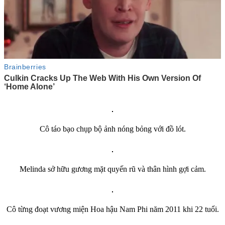
Cô táo bạo chụp bộ ảnh nóng bỏng với đồ lót.
Melinda sở hữu gương mặt quyến rũ và thâ‌n hìn‌h gợi cảm.
Cô từng đoạt vương miện Hoa hậu Nam Phi năm 2011 khi 22 tuổi.