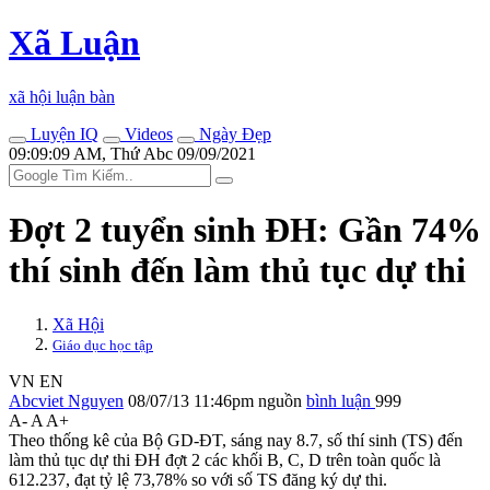
Xã Luận
xã hội luận bàn
Luyện IQ
Videos
Ngày Đẹp
09:09:09 AM, Thứ Abc 09/09/2021
Đợt 2 tuyển sinh ĐH: Gần 74%
thí sinh đến làm thủ tục dự thi
Xã Hội
Giáo dục học tập
VN
EN
Abcviet Nguyen
08/07/13 11:46pm
nguồn
bình luận
999
A-
A
A+
Theo thống kê của Bộ GD-ĐT, sáng nay 8.7, số thí sinh (TS) đến
làm thủ tục dự thi ĐH đợt 2 các khối B, C, D trên toàn quốc là
612.237, đạt tỷ lệ 73,78% so với số TS đăng ký dự thi.