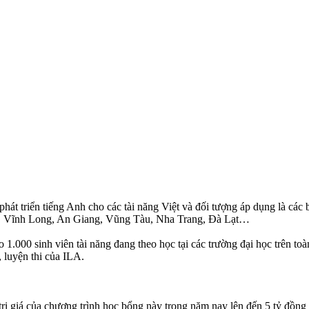
t triển tiếng Anh cho các tài năng Việt và đối tượng áp dụng là các bạ
, Vĩnh Long, An Giang, Vũng Tàu, Nha Trang, Đà Lạt…
000 sinh viên tài năng đang theo học tại các trường đại học trên toàn 
, luyện thi của ILA.
ị giá của chương trình học bổng này trong năm nay lên đến 5 tỷ đồng 