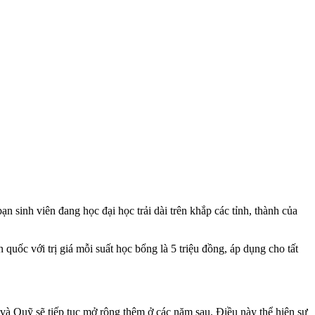
n sinh viên đang học đại học trải dài trên khắp các tỉnh, thành của
quốc với trị giá mỗi suất học bổng là 5 triệu đồng, áp dụng cho tất
và Quỹ sẽ tiếp tục mở rộng thêm ở các năm sau. Điều này thể hiện sự