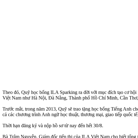
Theo đó, Quỹ học bổng ILA Sparking ra đời với mục đích tạo cơ hội phá
Việt Nam như Hà Nội, Đà Nẵng, Thành phố Hồ Chí Minh, Cần Thơ
Trước mắt, trong năm 2013, Quỹ sẽ trao tặng học bổng Tiếng Anh cho 1.
cả các chương trình Anh ngữ học thuật, thương mại, giao tiếp quốc tế
Thời hạn đăng ký và nộp hồ sơ từ nay đến hết 30/8.
Bà Trâm Nguyễn, Giám đốc tiếp thị của ILA Việt Nam cho biết tổng tr