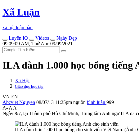
Xã Luận
xã hội luận bàn
Luyện IQ
Videos
Ngày Đẹp
09:09:09 AM, Thứ Abc 09/09/2021
ILA dành 1.000 học bổng tiếng 
Xã Hội
Giáo dục học tập
VN
EN
Abcviet Nguyen
08/07/13 11:25pm
nguồn
bình luận
999
A-
A
A+
Ngày 8/7, tại Thành phố Hồ Chí Minh, Trung tâm Anh ngữ ILA đã côn
ILA dành hơn 1.000 học bổng cho sinh viên Việt Nam. (Ảnh: 