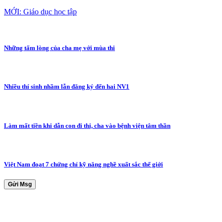
MỚI: Giáo dục học tập
Những tấm lòng của cha mẹ với mùa thi
Nhiều thí sinh nhầm lẫn đăng ký đến hai NV1
Làm mất tiền khi dẫn con đi thi, cha vào bệnh viện tâm thần
Việt Nam đoạt 7 chứng chỉ kỹ năng nghề xuất sắc thế giới
Gửi Msg