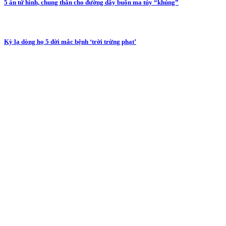
5 án tử hình, chung thân cho đường dây buôn ma túy “khủng”
Kỳ lạ dòng họ 5 đời mắc bệnh ‘trời trừng phạt’