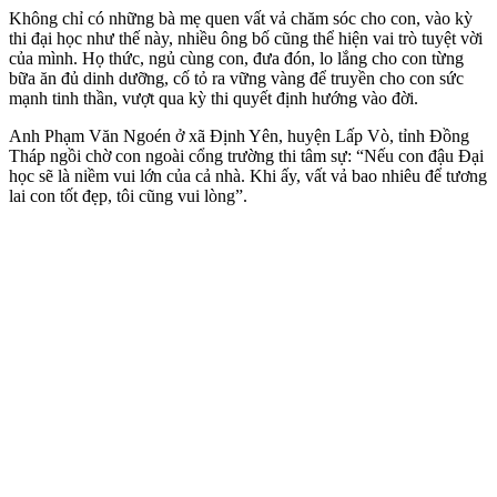
Không chỉ có những bà mẹ quen vất vả chăm sóc cho con, vào kỳ
thi đại học như thế này, nhiều ông bố cũng thể hiện vai trò tuyệt vời
của mình. Họ thức, ngủ cùng con, đưa đón, lo lắng cho con từng
bữa ăn đủ dinh dưỡng, cố tỏ ra vững vàng để truyền cho con sức
mạnh tinh thần, vượt qua kỳ thi quyết định hướng vào đời.
Anh Phạm Văn Ngoén ở xã Định Yên, huyện Lấp Vò, tỉnh Đồng
Tháp ngồi chờ con ngoài cổng trường thi tâm sự: “Nếu con đậu Đại
học sẽ là niềm vui lớn của cả nhà. Khi ấy, vất vả bao nhiêu để tương
lai con tốt đẹp, tôi cũng vui lòng”.