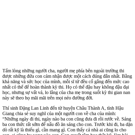
Tấm lòng những người cha, người mẹ phía bên ngoài trường thi
được những đứa con cảm nhận được một cách đúng đắn nhất. Bằng
khả năng và sức học của mình, mỗi sĩ tử đều cố gắng đến mức cao
nhất có thể để hoàn thành kỳ thi. Họ có thể đậu hay không đậu đại
học, nhưng sự vất vả, lo lắng của cha mẹ trong suốt kỳ thi gian nan
này sẽ theo họ mãi mãi trên mọi nẻo đường đời.
Thí sinh Đặng Lan Linh đến từ huyện Châu Thành A, tỉnh Hậu
Giang chia sẻ suy nghĩ của một người con về cha của mình:
“Những ngày đi thi, ngày nào ba con cũng đưa đi rồi rước về. Sáng
ba con thức rất sớm để nấu đồ ăn sáng cho con. Trước khi đi, ba dặn
dò rất kỹ là thiếu gì, cần mang gì. Con thấy cả nhà ai cũng lo cho