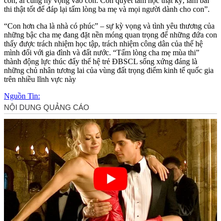
con, ai cũng hy vọng vào con. Con quyết tâm học thật kỹ, làm bài
thi thật tốt để đáp lại tấm lòng ba mẹ và mọi người dành cho con”.
“Con hơn cha là nhà có phúc” – sự kỳ vọng và tình yêu thương của
những bậc cha mẹ đang đặt nền móng quan trọng để những đứa con
thấy được trách nhiệm học tập, trách nhiệm công dân của thế hệ
mình đối với gia đình và đất nước. “Tấm lòng cha mẹ mùa thi”
thành động lực thúc đẩy thế hệ trẻ ĐBSCL sống xứng đáng là
những chủ nhân tương lai của vùng đất trọng điểm kinh tế quốc gia
trên nhiều lĩnh vực này
Nguồn Tin: