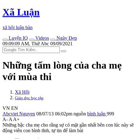
Xã Luận
xã hội luận bàn
Luyện IQ
Videos
Ngày Đẹp
09:09:09 AM, Thứ Abc 09/09/2021
Những tấm lòng của cha mẹ
với mùa thi
Xã Hội
Giáo dục học tập
VN
EN
Abcviet Nguyen
08/07/13 06:02pm
nguồn
bình luận
999
A-
A
A+
Những bậc cha mẹ cho rằng sự có mặt gần nhất bên con lúc này sẽ
động viên con bình tĩnh, tự tin để làm bài