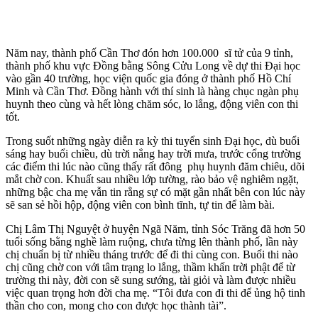
Năm nay, thành phố Cần Thơ đón hơn 100.000 sĩ tử của 9 tỉnh,
thành phố khu vực Đồng bằng Sông Cửu Long về dự thi Đại học
vào gần 40 trường, học viện quốc gia đóng ở thành phố Hồ Chí
Minh và Cần Thơ. Đồng hành với thí sinh là hàng chục ngàn phụ
huynh theo cùng và hết lòng chăm sóc, lo lắng, động viên con thi
tốt.
Trong suốt những ngày diễn ra kỳ thi tuyển sinh Đại học, dù buổi
sáng hay buổi chiều, dù trời nắng hay trời mưa, trước cổng trường
các điểm thi lúc nào cũng thấy rất đông phụ huynh đăm chiêu, dõi
mắt chờ con. Khuất sau nhiều lớp tường, rào bảo vệ nghiêm ngặt,
những bậc cha mẹ vẫn tin rằng sự có mặt gần nhất bên con lúc này
sẽ san sẻ hồi hộp, động viên con bình tĩnh, tự tin để làm bài.
Chị Lâm Thị Nguyệt ở huyện Ngã Năm, tỉnh Sóc Trăng đã hơn 50
tuổi sống bằng nghề làm ruộng, chưa từng lên thành phố, lần này
chị chuẩn bị từ nhiều tháng trước để đi thi cùng con. Buổi thi nào
chị cũng chờ con với tâm trạng lo lắng, thầm khấn trời phật để từ
trường thi này, đời con sẽ sung sướng, tài giỏi và làm được nhiều
việc quan trọng hơn đời cha mẹ. “Tôi đưa con đi thi để ủng hộ tinh
thần cho con, mong cho con được học thành tài”.