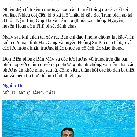
Nhiều diện tích kênh mương, hoa màu bị mất trắng do cát, đất đá
vùi lấp. Nhiều cột điện bị ở xã Hồ Thầu bị gãy đổ. Trạm biến áp tại
3 thôn Nậm Lìn, Ông Hạ và Tân Hạ (thuộc xã Thông Nguyên,
huyện Hoàng Su Phì) bị sét đánh cháy.
Ngay sau khi thiên tai xảy ra, Ban chỉ đạo Phòng chống lụt bão-Tìm
kiếm cứu nạn tỉnh Hà Giang và huyện Hoàng Su Phì đã chỉ đạo và
các lực lượng khẩn trương khắc phục sự cố ách tắc giao thông.
Đồn Biên phòng Bản Máy và các lực lượng vũ trang trên địa bàn
phối hợp với chính quyền địa phương nhanh chóng và triển khai các
phương án khắc phục sau lũ, động viên, thăm hỏi các hộ dân bị thiệt
hại và kiểm tra thực tế tình hình thiệt hại.
Nguồn Tin: