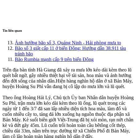
Tin liên quan
Ảnh hưởng bão số 3, Quảng Ninh - Hải phòng mưa to
Bão số 3 giật cấp 11 ở biển Đông: Hướng dẫn 38.911 tàu
tránh bão
Bão Rumbia mạnh cấp 9 trên biển Đông
Trên địa bàn tỉnh Hà Giang đã xảy ra mưa lớn kéo dài kèm theo lũ
quét bất ngờ, gây nhiều thiệt hại về tài sản, hoa màu và ảnh hưởng
đến đời sống của nhân dân.Hiện hàng nghìn hộ dân ở xã Bản Máy,
huyện Hoàng Su Phì vẫn đang bị cô lập do mưa lớn và lũ quét.
Theo ông Hoàng Hải Lý, Chủ tịch Ủy ban Nhân dân huyện Hoàng
Su Phì, trận mưa lớn kéo dài kèm theo lũ ống, lũ quét trong các
ngày từ 1 đến 3/7 đã san lấp nhiều diện tích hoa màu, làm đổ và
cuốn nhiều cây to, tảng đá lớn xuống hạ nguồn thu‌ộc đị‌a phận xã
Bản Máy. Kè suối biên giới Việt-Trung đã bị xói mòn, rạn nứt chân
kè và đứt gãy 45m. Lũ cuốn trôi hoàn toàn cầu bêtông cốt thép,
chiều dài 33m, nằm trên trục đường từ xã Chiến Phố đi Bản Máy,
làm cô lập hoàn toàn hàng nghìn hộ dân ở đây.