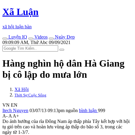
Xã Luận
xã hội luận bàn
Luyện IQ
Videos
Ngày Đẹp
09:09:09 AM, Thứ Abc 09/09/2021
Hàng nghìn hộ dân Hà Giang
bị cô lập do mưa lớn
Xã Hội
Thời Sự Cuộc Sống
VN
EN
Itech Nguyen
03/07/13 09:13pm
nguồn
bình luận
999
A-
A
A+
Do ảnh hưởng của rìa Đông Nam áp thấp phía Tây kết hợp với hội
tụ gió trên cao và hoàn lưu vùng áp thấp do bão số 3, trong các
ngày từ 1-3/7.