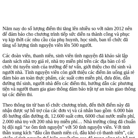
Năm nay do số lượng điểm thi tăng lên nhiều so với năm 2012 nên
để đảm bảo cho chương trình tiếp sức diễn ra thành công và phục
vụ kịp thời các nhu cầu của phụ huynh, học sinh, ban tổ chức đã
tăng số lượng tình nguyện viên lên 500 người.
Các đoàn viên, thanh niên, sinh viên tình nguyện đã khảo sát lập
danh sách nhà trọ giá rẻ, nhà trọ miễn phí trên các địa bàn có tổ
chức thi tuyển sinh của trường để tư vấn, giới thiệu cho thí sinh và
người nhà. Tình nguyện viên còn giới thiệu các điểm ăn uống giá rẻ
đảm bảo an toàn thực phẩm, các suất cơm miễn phí, đưa đón, dẫn
đường thí sinh, người nhà đến các điểm thi, hướng dẫn các phương
tiện và người tham gia giao thông đảm bảo trật tự an toàn giao thông
tại các điểm thi.
Theo thông tin từ ban tổ chức chương trình, đến thời điểm này đã
nhận được sự hỗ trợ của các đơn vị và cá nhân bao gồm 6.000 bản
đồ hướng dẫn đường đi, 12.600 suất cơm, 6000 chai nước miễn phí,
2.000 nhà trọ với 200 nhà trọ miễn phí… Nhà trường cũng đã chuẩn
bị đội ngũ “xe ôm tình nguyện” với 50 tình nguyện viên. Với tinh
thần xung kích “đâu cần thanh niên có, đâu khó có thanh niên”, các