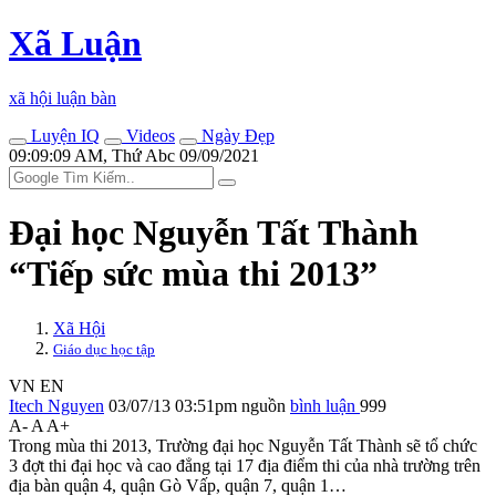
Xã Luận
xã hội luận bàn
Luyện IQ
Videos
Ngày Đẹp
09:09:09 AM, Thứ Abc 09/09/2021
Đại học Nguyễn Tất Thành
“Tiếp sức mùa thi 2013”
Xã Hội
Giáo dục học tập
VN
EN
Itech Nguyen
03/07/13 03:51pm
nguồn
bình luận
999
A-
A
A+
Trong mùa thi 2013, Trường đại học Nguyễn Tất Thành sẽ tổ chức
3 đợt thi đại học và cao đẳng tại 17 địa điểm thi của nhà trường trên
địa bàn quận 4, quận Gò Vấp, quận 7, quận 1…