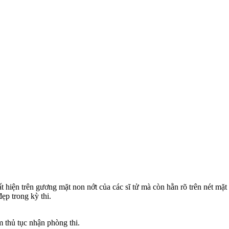
ất hiện trên gương mặt non nớt của các sĩ tử mà còn hằn rõ trên nét m
ẹp trong kỳ thi.
 thủ tục nhận phòng thi.