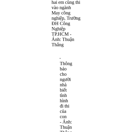
hai em cùng thi
vào ngành
May công
nghiệp, Trường
ĐH Công
Nghiệp
TP.HCM -
Ảnh: Thuận
Thắng
Thông
báo
cho
người
nhà
biết
tình
hình
đi thi
của
con
- Ảnh:
Thuận