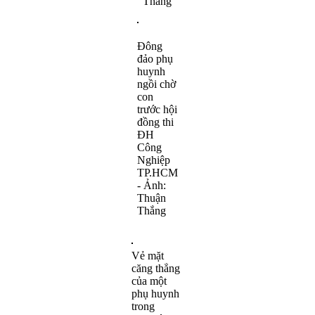
Thắng
Đông
đảo phụ
huynh
ngồi chờ
con
trước hội
đồng thi
ĐH
Công
Nghiệp
TP.HCM
- Ảnh:
Thuận
Thắng
Vẻ mặt
căng thẳng
của một
phụ huynh
trong