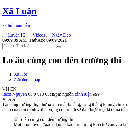
Xã Luận
xã hội luận bàn
Luyện IQ
Videos
Ngày Đẹp
09:09:09 AM, Thứ Abc 09/09/2021
Lo âu cùng con đến trường thi
Xã Hội
Giáo dục học tập
VN
EN
Itech Nguyen
03/07/13 03:49pm
nguồn
bình luận
999
A-
A
A+
Tại cổng trường thi, những ánh mắt lo lẳng, căng thẳng không chỉ xu
chân của con mình với hi vọng con mình sẽ đạt được một kết quả tốt đ
Một phụ huynh “gặm“ tạm ổ bánh mì trong khi chờ con vào làm