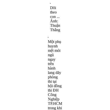
Dõi
theo
con ...
Ảnh:
Thuận
Thắng
Một phụ
huynh
mệt mỏi
ngủ
ngay
trên
hành
lang dãy
phòng
thi tại
hội đồng
thi ĐH
Công
Nghiệp
TP.HCM
trong khi