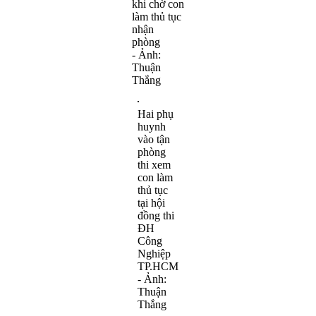
khi chờ con
làm thủ tục
nhận
phòng
- Ảnh:
Thuận
Thắng
Hai phụ
huynh
vào tận
phòng
thi xem
con làm
thủ tục
tại hội
đồng thi
ĐH
Công
Nghiệp
TP.HCM
- Ảnh:
Thuận
Thắng