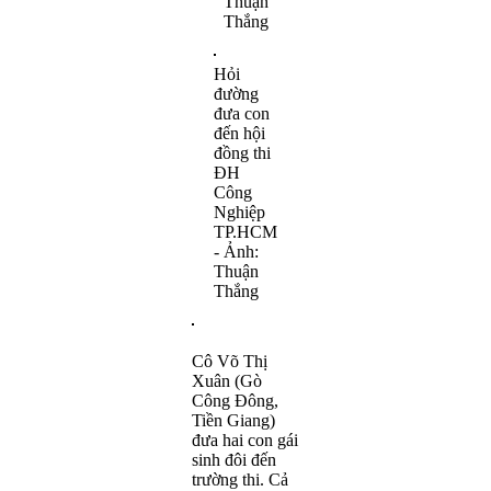
Thuận
Thắng
Hỏi
đường
đưa con
đến hội
đồng thi
ĐH
Công
Nghiệp
TP.HCM
- Ảnh:
Thuận
Thắng
Cô Võ Thị
Xuân (Gò
Công Đông,
Tiền Giang)
đưa hai con gái
sinh đôi đến
trường thi. Cả