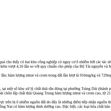
quả cho thấy có hai khu công nghiệp có nguy cơ ô nhiễm bởi các tác n
kẽm vượt 4,16 lần so với quy chuẩn cho phép của Bộ Tài nguyên và M
5 lần; hàm lượng nitrat và crom trong đất lần lượt là 916mg/kg và 7
 tại một số khu xử lý chất thải rắn đóng tại phường Trảng Dài (thành
 bãi chôn lấp chất thải Quang Trung hàm lượng nitrat và crom cao, từ 
 trên bị ô nhiễm nguồn đất do đây là những điểm tiếp nhận nguồn thải
ng Nai có hàm lượng dinh dưỡng cao. Đặc biệt, các loại hó‌a chấ‌t bảo