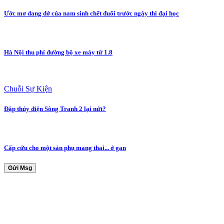
Ước mơ dang dở của nam sinh chết đuối trước ngày thi đại học
Hà Nội thu phí đường bộ xe máy từ 1.8
Chuỗi Sự Kiện
Đập thủy điện Sông Tranh 2 lại nứt?
Cấp cứu cho một sản phụ mang thai... ở gan
Gửi Msg