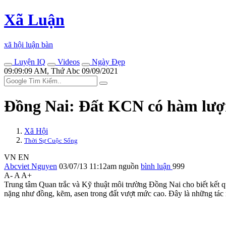
Xã Luận
xã hội luận bàn
Luyện IQ
Videos
Ngày Đẹp
09:09:09 AM, Thứ Abc 09/09/2021
Đồng Nai: Đất KCN có hàm lượn
Xã Hội
Thời Sự Cuộc Sống
VN
EN
Abcviet Nguyen
03/07/13 11:12am
nguồn
bình luận
999
A-
A
A+
Trung tâm Quan trắc và Kỹ thuật môi trường Đồng Nai cho biết kết quả
nặng như đồng, kẽm, asen trong đất vượt mức cao. Đây là những tác 