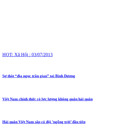
HOT: Xã Hội : 03/07/2013
Sự thật “địa ngục trần gian” tại Bình Dương
Việt Nam chính thức có lực lượng không quân hải quân
Hải quân Việt Nam sắp có đội ’ngỗng trời’ đầu tiên