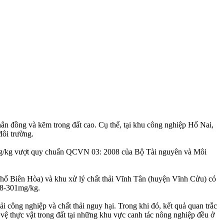
hân đồng và kẽm trong đất cao. Cụ thể, tại khu công nghiệp Hố Nai,
ôi trường.
29mg/kg vượt quy chuẩn QCVN 03: 2008 của Bộ Tài nguyên và Môi
 phố Biên Hòa) và khu xử lý chất thải Vĩnh Tân (huyện Vĩnh Cửu) có
218-301mg/kg.
 công nghiệp và chất thải nguy hại. Trong khi đó, kết quả quan trắc
 vệ thực vật trong đất tại những khu vực canh tác nông nghiệp đều ở