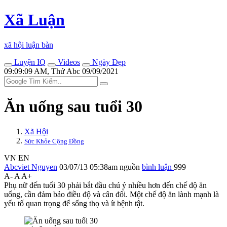
Xã Luận
xã hội luận bàn
Luyện IQ
Videos
Ngày Đẹp
09:09:09 AM, Thứ Abc 09/09/2021
Ăn uống sau tuổi 30
Xã Hội
Sức Khỏe Cộng Đồng
VN
EN
Abcviet Nguyen
03/07/13 05:38am
nguồn
bình luận
999
A-
A
A+
Phụ nữ đến tuổi 30 phải bắt đầu chú ý nhiều hơn đến chế độ ăn
uống, cần đảm bảo điều độ và cân đối. Một chế độ ăn lành mạnh là
yếu tố quan trọng để sống thọ và ít bệnh tật.