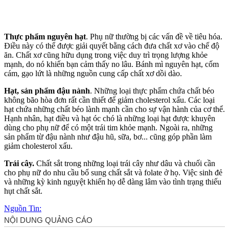
Thực phẩm nguyên hạt
. Phụ nữ thường bị các vấn đề về tiêu hóa.
Điều này có thể được giải quyết bằng cách đưa chất xơ vào chế độ
ăn. Chất xơ cũng hữu dụng trong việc duy trì trọng lượng khỏe
mạnh, do nó khiến bạn cảm thấy no lâu. Bánh mì nguyên hạt, cốm
cám, gạo lứt là những nguồn cung cấp chất xơ dồi dào.
Hạt, sản phẩm đậu nành
. Những loại thực phẩm chứa chất béo
không bão hòa đơn rất cần thiết để giảm cholesterol xấu. Các loại
hạt chứa những chất béo lành mạnh cần cho sự vận hành của c‌ơ th‌ể.
Hạnh nhân, hạt điều và hạt óc chó là những loại hạt được khuyên
dùng cho phụ nữ để có một trái tim khỏe mạnh. Ngoài ra, những
sản phẩm từ đậu nành như đậu hũ, sữa, bơ... cũng góp phần làm
giảm cholesterol xấu.
Trái cây.
Chất sắt trong những loại trái cây như dâu và chuối cần
cho phụ nữ do nhu cầu bổ sung chất sắt và folate ở họ. Việc sinh đẻ
và những kỳ kinh nguyệt khiến họ dễ dàng lâm vào tình trạng thiếu
hụt chất sắt.
Nguồn Tin: