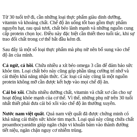
Từ 30 tuổi trở đi, cần những loại thực phẩm giàu dinh dưỡng,
vitamin và khoáng chất. Chế độ ăn uống tốt bao gồm thực phẩm
nguyên hạt, rau quả tươi, chất béo lành mạnh và những nguồn cung
cấp protein chọn lọc. Điều này đặc biệt cần thiết theo tuổi tác, khi sự
trao đổi chất trong c‌ơ th‌ể bắt đầu kém đi.
Sau đây là một số loại thực phẩm mà phụ nữ nên bổ sung vào chế
độ ăn của mình.
Cá ngừ, cá hồi
. Chứa nhiều a xít béo omega 3 cần để đảm bảo sức
khỏe tim. Loại chất béo này cũng góp phần tăng cường trí nhớ và
cải thiện khả năng nhận thức. Các loại cá này cũng là một nguồn
protein không mỡ cần được kết hợp vào mọi chế độ ăn.
Cải bó xôi
. Chứa nhiều dưỡng chất, vitamin và chất xơ cần cho sự
hoạt động khỏe mạnh của c‌ơ th‌ể. Vì thế, những phụ nữ trên 30 tuổi
nhất thiết phải đưa cải bó xôi vào chế độ ăn thường xuyên.
Nước nam việt quất
. Quả nam việt quất đã được chứng minh có
khả năng cải thiện sức khỏe tim mạch. Loại quả này cũng chứa chất
proanthocyanidin giúp ngăn chặn vi khuẩn bám vào thành đường
tiết niệu, ngăn chặn nguy cơ nhiễm trùng.