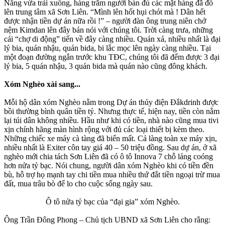
Nắng vừa trải xuống, hàng trăm người bán đủ các mặt hàng đã đổ
lên trung tâm xã Sơn Liên. “Mình lên hốt hụi chót mà ! Dân hết
được nhận tiền dự án nữa rồi !” – người đàn ông trung niên chở
nệm Kimdan lên đây bán nói với chúng tôi. Trời càng trưa, những
cái “chợ di động” tiến về đây càng nhiều. Quán xá, nhiều nhất là đại
lý bia, quán nhậu, quán bida, bi lắc mọc lên ngày càng nhiều. Tại
một đoạn đường ngắn trước khu TĐC, chúng tôi đã đếm được 3 đại
lý bia, 5 quán nhậu, 3 quán bida mà quán nào cũng đông khách.
Xóm Nghèo xài sang...
Mỗi hộ dân xóm Nghèo nằm trong Dự án thủy điện Đắkdrinh được
bồi thường bình quân tiền tỷ. Nhưng thực tế, hiện nay, tiền còn nằm
lại túi dân không nhiều. Hầu như khi có tiền, nhà nào cũng mua tivi
xịn chính hãng màn hình rộng với đủ các loại thiết bị kèm theo.
Những chiếc xe máy cà tàng đã biến mất. Cả làng toàn xe máy xịn,
nhiều nhất là Exiter côn tay giá 40 – 50 triệu đồng. Sau dự án, ở xã
nghèo mới chia tách Sơn Liên đã có ô tô Innova 7 chỗ láng coóng
hơn nửa tỷ bạc. Nói chung, người dân xóm Nghèo khi có tiền đền
bù, hỗ trợ họ mạnh tay chi tiền mua nhiều thứ đắt tiền ngoại trừ mua
đất, mua trâu bò để lo cho cuộc sống ngày sau.
Ô tô nửa tỷ bạc của “đại gia” xóm Nghèo.
Ông Trần Đông Phong – Chủ tịch UBND xã Sơn Liên cho rằng: