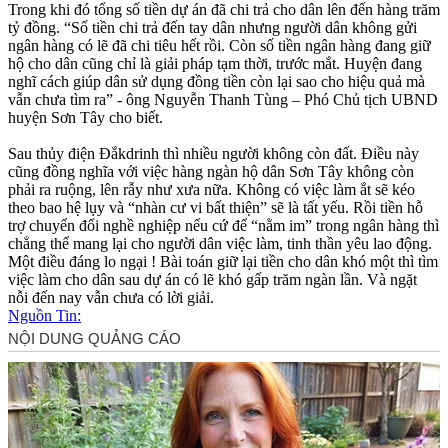
Trong khi đó tổng số tiền dự án đã chi trả cho dân lên đến hàng trăm
tỷ đồng. “Số tiền chi trả đến tay dân nhưng người dân không gửi
ngân hàng có lẽ đã chi tiêu hết rồi. Còn số tiền ngân hàng đang giữ
hộ cho dân cũng chỉ là giải pháp tạm thời, trước mắt. Huyện đang
nghĩ cách giúp dân sử dụng đồng tiền còn lại sao cho hiệu quả mà
vẫn chưa tìm ra” - ông Nguyễn Thanh Tùng – Phó Chủ tịch UBND
huyện Sơn Tây cho biết.
Sau thủy điện Đắkdrinh thì nhiều người không còn đất. Điều này
cũng đồng nghĩa với việc hàng ngàn hộ dân Sơn Tây không còn
phải ra ruộng, lên rẫy như xưa nữa. Không có việc làm ắt sẽ kéo
theo bao hệ lụy và “nhàn cư vi bất thiện” sẽ là tất yếu. Rồi tiền hỗ
trợ chuyển đổi nghề nghiệp nếu cứ để “nằm im” trong ngân hàng thì
chẳng thể mang lại cho người dân việc làm, tinh thần yêu lao động.
Một điều đáng lo ngại ! Bài toán giữ lại tiền cho dân khó một thì tìm
việc làm cho dân sau dự án có lẽ khó gấp trăm ngàn lần. Và ngặt
nỗi đến nay vẫn chưa có lời giải.
Nguồn Tin: