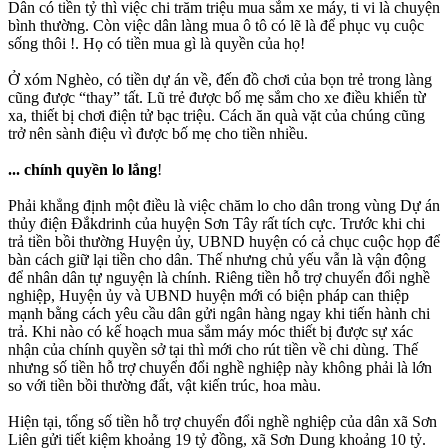
Dân có tiền tỷ thì việc chi trăm triệu mua sắm xe máy, ti vi là chuyện
bình thường. Còn việc dân làng mua ô tô có lẽ là để phục vụ cuộc
sống thôi !. Họ có tiền mua gì là quyền của họ!
Ở xóm Nghèo, có tiền dự án về, đến đồ chơi của bọn trẻ trong làng
cũng được “thay” tất. Lũ trẻ được bố mẹ sắm cho xe điều khiển từ
xa, thiết bị chơi điện tử bạc triệu. Cách ăn quà vặt của chúng cũng
trở nên sành điệu vì được bố mẹ cho tiền nhiều.
... chính quyền lo lắng
!
Phải khẳng định một điều là việc chăm lo cho dân trong vùng Dự án
thủy điện Đắkdrinh của huyện Sơn Tây rất tích cực. Trước khi chi
trả tiền bồi thường Huyện ủy, UBND huyện có cả chục cuộc họp để
bàn cách giữ lại tiền cho dân. Thế nhưng chủ yếu vẫn là vận động
để nhân dân tự nguyện là chính. Riêng tiền hỗ trợ chuyển đổi nghề
nghiệp, Huyện ủy và UBND huyện mới có biện pháp can thiệp
mạnh bằng cách yêu cầu dân gửi ngân hàng ngay khi tiến hành chi
trả. Khi nào có kế hoạch mua sắm máy móc thiết bị được sự xác
nhận của chính quyền sở tại thì mới cho rút tiền về chi dùng. Thế
nhưng số tiền hỗ trợ chuyển đổi nghề nghiệp này không phải là lớn
so với tiền bồi thường đất, vật kiến trúc, hoa màu.
Hiện tại, tổng số tiền hỗ trợ chuyển đổi nghề nghiệp của dân xã Sơn
Liên gửi tiết kiệm khoảng 19 tỷ đồng, xã Sơn Dung khoảng 10 tỷ.