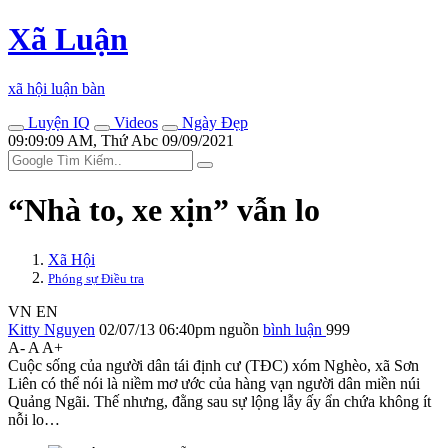
Xã Luận
xã hội luận bàn
Luyện IQ
Videos
Ngày Đẹp
09:09:09 AM, Thứ Abc 09/09/2021
“Nhà to, xe xịn” vẫn lo
Xã Hội
Phóng sự Điều tra
VN
EN
Kitty Nguyen
02/07/13 06:40pm
nguồn
bình luận
999
A-
A
A+
Cuộc sống của người dân tái định cư (TĐC) xóm Nghèo, xã Sơn
Liên có thể nói là niềm mơ ước của hàng vạn người dân miền núi
Quảng Ngãi. Thế nhưng, đằng sau sự lộng lẫy ấy ẩn chứa không ít
nỗi lo…