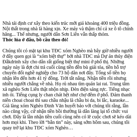
Nhà tái định cư xây theo kiến trúc mới giá khoảng 400 triệu đồng.
Nội thất trong nhà là hàng xịn. Xe máy và thậm chí cả xe ô tô chính
hãng... Thế nhưng, người dân Sơn Liên vẫn thấp thỏm.
Thóc lúa ở đâu, bồ câu theo đó!
Chúng tôi có mặt tại khu TĐC xóm Nghèo mà bây giờ nhiều người
ở đây quen gọi là “xóm biệt thự” bởi nhà TĐC mà Dự án thủy điện
Đắkdrinh xây cho dân rất giống biệt thự mini ở phố thị. Những
ngày này là đợt chi trả cuối cùng tiền đền bù giải tỏa, tiền hỗ trợ
chuyển đổi nghề nghiệp cho 73 hộ dân nơi đây. Tổng số tiền họ
nhận lên đến hơn 41 tỷ đồng. Trời tắt nắng. Nhận tiền rồi nhưng
nhiều người chẳng về nhà. Họ rủ nhau tìm quán lai rai. Trung tâm
xã nghèo Sơn Liên thật nhộn nhịp. Đèn điện sáng rực. Tiếng nhạc
inh ỏi. Tiếng cụng ly chan chát hệt như chợ đêm ở phố. Đám thanh
niên choai choai thì sau chầu nhậu là chầu bi da, bi lắc, karaoke...
Già làng xóm Nghèo Đinh Văn huyết bảo với chúng tôi rằng, lần
nào cũng vậy, cứ nhận tiền bồi thường là dân làng lại tổ chức vui
chơi. Đây là lần nhận tiền cuối cùng nên có lẽ cuộc chơi sẽ kéo dài
hơn mọi khi. Theo lời “bắn tin” này, sáng sớm hôm sau, chúng tôi
quay trở lại khu TĐC xóm Nghèo…