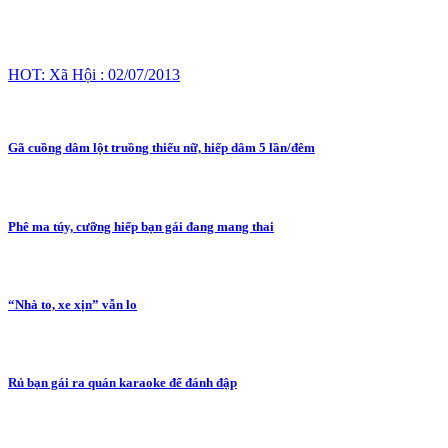
HOT: Xã Hội : 02/07/2013
Gã cuồng dâm lột truồng thiếu nữ, hiếp dâm 5 lần/đêm
Phê ma túy, cưỡng hiếp bạn gái đang mang thai
“Nhà to, xe xịn” vẫn lo
Rủ bạn gái ra quán karaoke để đánh đập