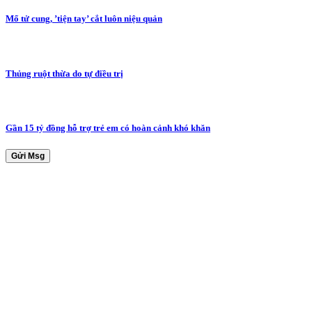
Mổ tử cung, ’tiện tay’ cắt luôn niệu quản
Thủng ruột thừa do tự điều trị
Gần 15 tỷ đồng hỗ trợ trẻ em có hoàn cảnh khó khăn
Gửi Msg