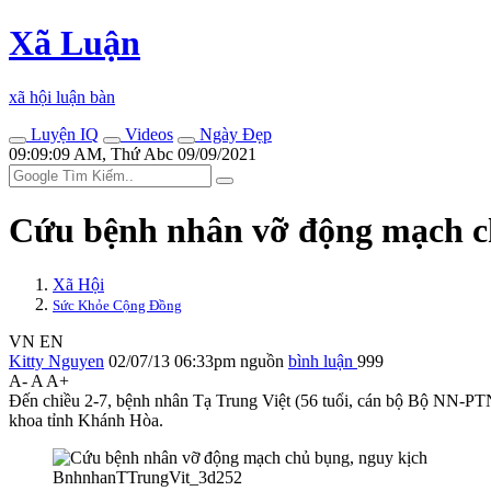
Xã Luận
xã hội luận bàn
Luyện IQ
Videos
Ngày Đẹp
09:09:09 AM, Thứ Abc 09/09/2021
Cứu bệnh nhân vỡ động mạch c
Xã Hội
Sức Khỏe Cộng Đồng
VN
EN
Kitty Nguyen
02/07/13 06:33pm
nguồn
bình luận
999
A-
A
A+
Đến chiều 2-7, bệnh nhân Tạ Trung Việt (56 tuổi, cán bộ Bộ NN-PTNT 
khoa tỉnh Khánh Hòa.
BnhnhanTTrungVit_3d252