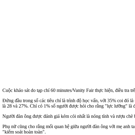
Cuộc khảo sát do tạp chí 60 minutes/Vanity Fair thực hiện, điều tra
Đứng đầu trong số các tiêu chí là trình độ học vấn, với 35% coi đó là 
là 28 và 27%. Chỉ có 1% số người được hỏi cho rằng "lực lưỡng" là 
Người đàn ông được đánh giá kém cỏi nhất là nóng tính và rượu chè b
Phụ nữ cũng cho rằng mối quan hệ giữa người đàn ông với mẹ anh ta 
"kiểm soát hoàn toàn".