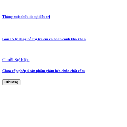
Thủng ruột thừa do tự điều trị
Gần 15 tỷ đồng hỗ trợ trẻ em có hoàn cảnh khó khăn
Chuỗi Sự Kiện
Chưa cấp phép 4 sản phẩm giảm béo chứa chất cấm
Gửi Msg