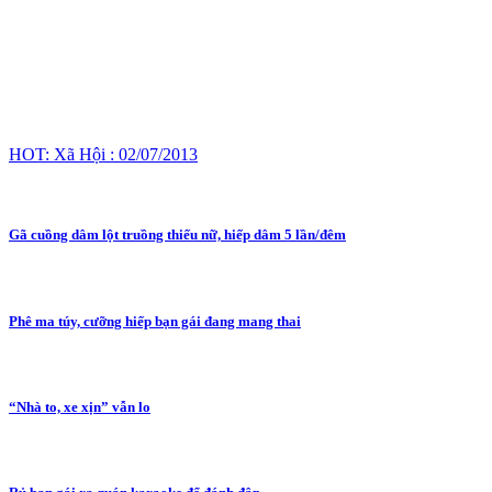
HOT: Xã Hội : 02/07/2013
Gã cuồng dâm lột truồng thiếu nữ, hiếp dâm 5 lần/đêm
Phê ma túy, cưỡng hiếp bạn gái đang mang thai
“Nhà to, xe xịn” vẫn lo