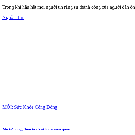
Trong khi hầu hết mọi người tin rằng sự thành công của người đàn ông
Nguồn Tin:
MỚI: Sức Khỏe Cộng Đồng
Mổ tử cung, ’tiện tay’ cắt luôn niệu quản