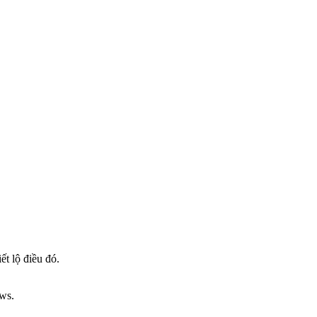
ết lộ điều đó.
ews.