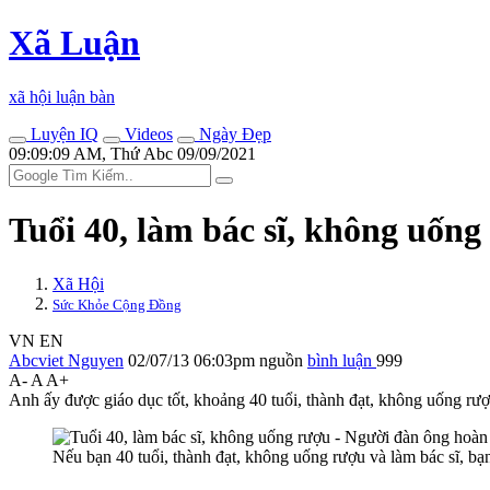
Xã Luận
xã hội luận bàn
Luyện IQ
Videos
Ngày Đẹp
09:09:09 AM, Thứ Abc 09/09/2021
Tuổi 40, làm bác sĩ, không uốn
Xã Hội
Sức Khỏe Cộng Đồng
VN
EN
Abcviet Nguyen
02/07/13 06:03pm
nguồn
bình luận
999
A-
A
A+
Anh ấy được giáo dục tốt, khoảng 40 tuổi, thành đạt, không uống rượu 
Nếu bạn 40 tuổi, thành đạt, không uống rượu và làm bác sĩ, bạ