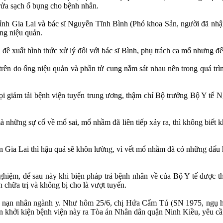
rửa sạch ổ bụng cho bệnh nhân.
Gia Lai và bác sĩ Nguyễn Tĩnh Bình (Phó khoa Sản, người đã nhận tra
ng niệu quản.
đề xuất hình thức xử lý đối với bác sĩ Bình, phụ trách ca mổ nhưng để 
 ống niệu quản và phần tử cung nằm sát nhau nên trong quá trình mổ xe
 gọi giảm tải bệnh viện tuyến trung ương, thậm chí Bộ trưởng Bộ Y tế
những sự cố về mổ sai, mổ nhầm đã liên tiếp xảy ra, thì không biết kh
 Gia Lai thì hậu quả sẽ khôn lường, vì vết mổ nhầm đã có những dấu h
hiệm, để sau này khi biện pháp trả bệnh nhân về của Bộ Y tế được t
 chữa trị và không bị cho là vượt tuyến.
các nạn nhân ngành y. Như hôm 25/6, chị Hứa Cẩm Tú (SN 1975, ngụ 
n khởi kiện bệnh viện này ra Tòa án Nhân dân quận Ninh Kiều, yêu cầu 