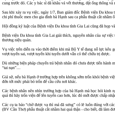
cung trước đó. Các y bác sĩ đã khâu vá vết thương, đặt ống thông và 
Sau khi xảy ra vụ việc, ngày 1/7, Ban giám đốc Bệnh viện Đa khoa tỉnh 
chi phí thuốc men cho gia đình bà Hạnh sau ca phẫu thuật cắt nhầm ố
Hội đồng kỷ luật của Bệnh viện Đa khoa tỉnh Gia Lai cũng đã họp và 
Bệnh viện Đa khoa tỉnh Gia Lai giải thích, nguyên nhân của sự việc trên do
thương niệu quản.
Vụ việc trên diễn ra vào thời điểm khi mà Bộ Y tế đang nỗ lực kêu
vượt tuyến sai, vượt tuyến khi tuyến dưới vẫn có thể chữa trị được.
Dù những biện pháp chuyển trả bệnh nhân đó chưa được tiến hành mà 
“tai nạn”…
Giả sử, nếu bà Hạnh ở trường hợp trên không sớm trốn khỏi bệnh viện
đớn tới mức phải bỏ trốn để cầu cứu nơi khác.
Các bệnh nhân nên nhìn trường hợp của bà Hạnh mà học hỏi kinh ng
quá thì hãy trốn viện để lên tuyến cao hơn, lúc đó mới được chấp nhận
Các cụ ta bảo “chờ được vạ thì má đã sưng” có lẽ luôn đúng với 
(BV Cần Thơ) phẫu thuật cắt nhầm hai quả thận - cho biết, đã làm đơ