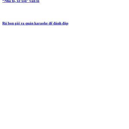
“Nhà to, xe xịn” vẫn lo
Rủ bạn gái ra quán karaoke để đánh đập