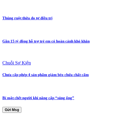
Thủng ruột thừa do tự điều trị
Gần 15 tỷ đồng hỗ trợ trẻ em có hoàn cảnh khó khăn
Chuỗi Sự Kiện
Chưa cấp phép 4 sản phẩm giảm béo chứa chất cấm
Bí mật chết người khi nâng cấp “súng ống”
Gửi Msg