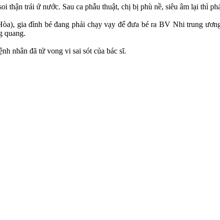
thận trái ứ nước. Sau ca phẫu thuật, chị bị phù nề, siêu âm lại thì phát
), gia đình bé đang phải chạy vạy để đưa bé ra BV Nhi trung ương đ
g quang.
 nhân đã t‌ử von‌g vi sai sót của bác sĩ.