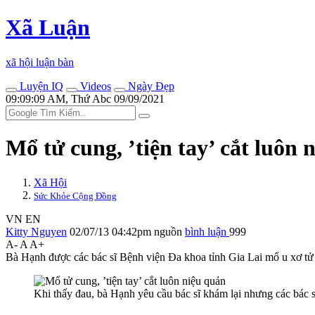
Xã Luận
xã hội luận bàn
Luyện IQ
Videos
Ngày Đẹp
09:09:09 AM, Thứ Abc 09/09/2021
Mổ tử cung, ’tiện tay’ cắt luôn n
Xã Hội
Sức Khỏe Cộng Đồng
VN
EN
Kitty Nguyen
02/07/13 04:42pm
nguồn
bình luận
999
A-
A
A+
Bà Hạnh được các bác sĩ Bệnh viện Đa khoa tỉnh Gia Lai mổ u xơ tử
Khi thấy đau, bà Hạnh yêu cầu bác sĩ khám lại nhưng các bác s