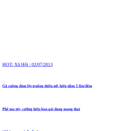
HOT: Xã Hội : 02/07/2013
Gã cuồng dâm lột truồng thiếu nữ, hiếp dâm 5 lần/đêm
Phê ma túy, cưỡng hiếp bạn gái đang mang thai