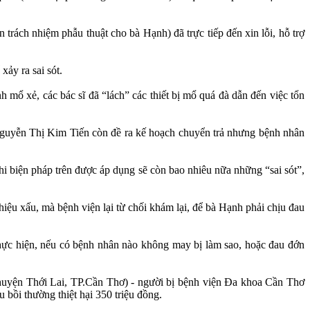
́ch nhiệm phẫu thuật cho bà Hạnh) đã trực tiếp đến xin lỗi, hỗ trợ
xảy ra sai sót.
̉, các bác sĩ đã “lách” các thiết bị mổ quá đà dẫn đến việc tổn
 Nguyễn Thị Kim Tiến còn đề ra kế hoạch chuyển trả nhưng bệnh nhân
i biện pháp trên được áp dụng sẽ còn bao nhiêu nữa những “sai sót”,
iệu xấu, mà bệnh viện lại từ chối khám lại, để bà Hạnh phải chịu đau
hực hiện, nếu có bệnh nhân nào không may bị làm sao, hoặc đau đớn
huyện Thới Lai, TP.Cần Thơ) - người bị bệnh viện Đa khoa Cần Thơ
bồi thường thiệt hại 350 triệu đồng.