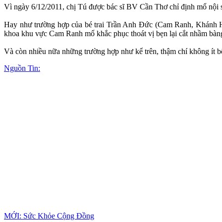
Vì ngày 6/12/2011, chị Tú được bác sĩ BV Cần Thơ chỉ định mổ nội soi 
Hay như trường hợp của bé trai Trần Anh Đức (Cam Ranh, Khánh Hòa
khoa khu vực Cam Ranh mổ khắc phục thoát vị bẹn lại cắt nhầm bàn
Và còn nhiều nữa những trường hợp như kể trên, thậm chí không ít bệnh
Nguồn Tin:
MỚI: Sức Khỏe Cộng Đồng