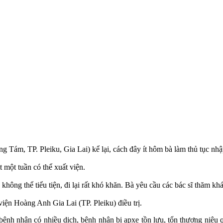
ng Tám, TP. Pleiku, Gia Lai) kể lại, cách đây ít hôm bà làm thủ tục nhập
 một tuần có thể xuất viện.
không thể tiểu tiện, đi lại rất khó khăn. Bà yêu cầu các bác sĩ thăm 
viện Hoàng Anh Gia Lai (TP. Pleiku) điều trị.
 ổ bụng bệnh nhân có nhiều dịch, bệnh nhân bị apxe tồn lưu, tổn thươn