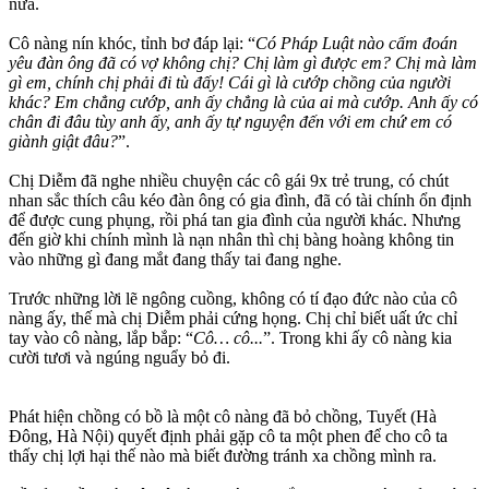
nữa.
Cô nàng nín khóc, tỉnh bơ đáp lại: “
Có Pháp Luật nào cấm đoán
yêu đàn ông đã có vợ không chị? Chị làm gì được em? Chị mà làm
gì em, chính chị phải đi tù đấy! Cái gì là cướp chồng của người
khác? Em chẳng cướp, anh ấy chẳng là của ai mà cướp. Anh ấy có
chân đi đâu tùy anh ấy, anh ấy tự nguyện đến với em chứ em có
giành giật đâu?
”.
Chị Diễm đã nghe nhiều chuyện các cô gái 9x trẻ trung, có chút
nhan sắc thích câu kéo đàn ông có gia đình, đã có tài chính ổn định
để được cung phụng, rồi phá tan gia đình của người khác. Nhưng
đến giờ khi chính mình là nạn nhân thì chị bàng hoàng không tin
vào những gì đang mắt đang thấy tai đang nghe.
Trước những lời lẽ ngông cuồng, không có tí đạo đức nào của cô
nàng ấy, thế mà chị Diễm phải cứng họng. Chị chỉ biết uất ức chỉ
tay vào cô nàng, lắp bắp: “
Cô… cô...
”. Trong khi ấy cô nàng kia
cười tươi và ngúng nguẩy bỏ đi.
Phát hiện chồng có bồ là một cô nàng đã bỏ chồng, Tuyết (Hà
Đông, Hà Nội) quyết định phải gặp cô ta một phen để cho cô ta
thấy chị lợi hại thế nào mà biết đường tránh xa chồng mình ra.