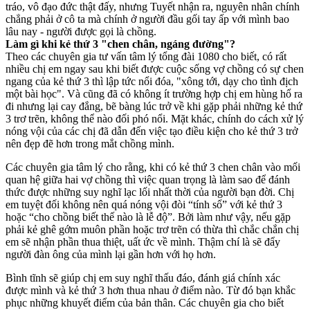
tráo, vô đạo đức thật đấy, nhưng Tuyết nhận ra, nguyên nhân chính
chẳng phải ở cô ta mà chính ở người đầu gối tay ấp với mình bao
lâu nay - người được gọi là chồng.
Làm gì khi kẻ thứ 3 "chen chân, ngáng đường"?
Theo các chuyên gia tư vấn tâm lý tổng đài 1080 cho biết, có rất
nhiều chị em ngay sau khi biết được cuộc sống vợ chồng có sự chen
ngang của kẻ thứ 3 thì lập tức nổi đóa, "xông tới, dạy cho tình địch
một bài học". Và cũng đã có không ít trường hợp chị em hùng hổ ra
đi nhưng lại cay đắng, bẽ bàng lúc trở về khi gặp phải những kẻ thứ
3 trơ trẽn, không thể nào đối phó nổi. Mặt khác, chính do cách xử lý
nóng vội của các chị đã dẫn đến việc tạo điều kiện cho kẻ thứ 3 trở
nên đẹp đẽ hơn trong mắt chồng mình.
Các chuyên gia tâm lý cho rằng, khi có kẻ thứ 3 chen chân vào mối
quan hệ giữa hai vợ chồng thì việc quan trọng là làm sao để đánh
thức được những suy nghĩ lạc lối nhất thời của người bạn đời. Chị
em tuyệt đối không nên quá nóng vội đòi “tính sổ” với kẻ thứ 3
hoặc “cho chồng biết thế nào là lễ độ”. Bởi làm như vậy, nếu gặp
phải kẻ ghê gớm muôn phần hoặc trơ trẽn có thừa thì chắc chắn chị
em sẽ nhận phần thua thiệt, uất ức về mình. Thậm chí là sẽ đẩy
người đàn ông của mình lại gần hơn với họ hơn.
Bình tĩnh sẽ giúp chị em suy nghĩ thấu đáo, đánh giá chính xác
được mình và kẻ thứ 3 hơn thua nhau ở điểm nào. Từ đó bạn khắc
phục những khuyết điểm của bản thân. Các chuyên gia cho biết