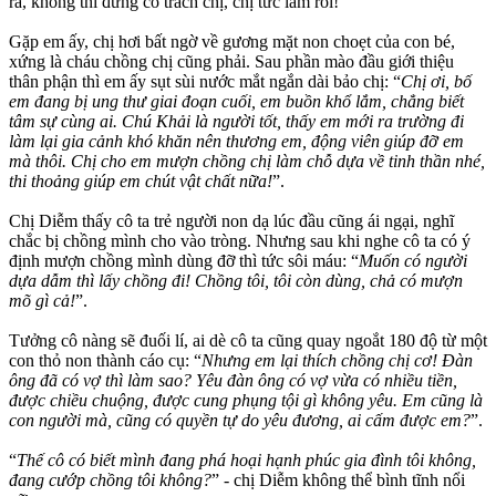
ra, không thì đừng có trách chị, chị tức lắm rồi!
Gặp em ấy, chị hơi bất ngờ về gương mặt non choẹt của con bé,
xứng là cháu chồng chị cũng phải. Sau phần mào đầu giới thiệu
thân phận thì em ấy sụt sùi nước mắt ngắn dài bảo chị: “
Chị ơi, bố
em đang bị ung thư giai đoạn cuối, em buồn khổ lắm, chẳng biết
tâm sự cùng ai. Chú Khải là người tốt, thấy em mới ra trường đi
làm lại gia cảnh khó khăn nên thương em, động viên giúp đỡ em
mà thôi. Chị cho em mượn chồng chị làm chỗ dựa về tinh thần nhé,
thi thoảng giúp em chút vật chất nữa!
”.
Chị Diễm thấy cô ta trẻ người non dạ lúc đầu cũng ái ngại, nghĩ
chắc bị chồng mình cho vào tròng. Nhưng sau khi nghe cô ta có ý
định mượn chồng mình dùng đỡ thì tức sôi máu: “
Muốn có người
dựa dẫm thì lấy chồng đi! Chồng tôi, tôi còn dùng, chả có mượn
mõ gì cả!
”.
Tưởng cô nàng sẽ đuối lí, ai dè cô ta cũng quay ngoắt 180 độ từ một
con thỏ non thành cáo cụ: “
Nhưng em lại thích chồng chị cơ! Đàn
ông đã có vợ thì làm sao? Yêu đàn ông có vợ vừa có nhiều tiền,
được chiều chuộng, được cung phụng tội gì không yêu. Em cũng là
con người mà, cũng có quyền tự do yêu đương, ai cấm được em?
”.
“
Thế cô có biết mình đang phá hoại hạnh phúc gia đình tôi không,
đang cướp chồng tôi không?
” - chị Diễm không thể bình tĩnh nổi