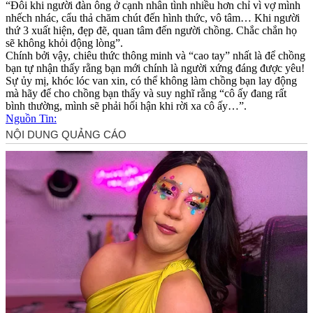
“Đôi khi người đàn ông ở cạnh nhân tình nhiều hơn chỉ vì vợ mình
nhếch nhác, cẩu thả chăm chút đến hình thức, vô tâm… Khi người
thứ 3 xuất hiện, đẹp đẽ, quan tâm đến người chồng. Chắc chắn họ
sẽ không khỏi động lòng”.
Chính bởi vậy, chiêu thức thông minh và “cao tay” nhất là để chồng
bạn tự nhận thấy rằng bạn mới chính là người xứng đáng được yêu!
Sự ủy mị, khóc lóc van xin, có thể không làm chồng bạn lay động
mà hãy để cho chồng bạn thấy và suy nghĩ rằng “cô ấy đang rất
bình thường, mình sẽ phải hối hận khi rời xa cô ấy…”.
Nguồn Tin: