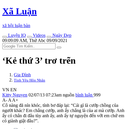
Xã Luận
xã hội luận bàn
Luyện IQ
Videos
Ngày Đẹp
09:09:09 AM, Thứ Abc 09/09/2021
‘Kẻ thứ 3’ trơ trẽn
Gia Đình
Tình Yêu Hôn Nhân
VN
EN
Kitty Nguyen
02/07/13 07:23am
nguồn
bình luận
999
A-
A
A+
Cô nàng đã nín khóc, tỉnh bơ đáp lại: “Cái gì là cướp chồng của
người khác? Em chẳng cướp, anh ấy chẳng là của ai mà cướp. Anh
ấy có chân đi đâu tùy anh ấy, anh ấy tự nguyện đến với em chứ em
có giành giật đâu?”.