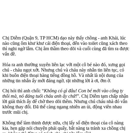
Chị Diễm (Quận 9, TP HCM) dạo này thấy chồng - anh Khải, lúc
nào cũng ôm khư khư cái điện thoại, đến vào toilet cũng xách theo
thì nghi ngờ lắm. Chị âm thầm theo dõi và cuối cùng đã tìm ra được
vấn đề.
Hóa ra anh thường xuyên liên lạc với một cô bé nào đó, xưng gọi
chú - cháu ngọt xớt. Nhưng chú và cháu này nhắn tin liên tục, có
khi buôn điện thoại hàng tiếng đồng hồ. Và nhất là nội dung của
những tin nhắn ấy mới đáng ngờ, rặt những lời à ơi, ỡm ờ.
Chị hỏi thì anh chối: “
Không có gì đâu! Con bé mới vào công ty
thôi mà, nó đáng tuổi cháu anh ấy chứ!
”. Chị Diễm tạm chấp nhận
lời giải thích ấy để chờ theo dõi thêm. Nhưng chú cháu nhà đó vẫn
không thay đổi. Đã thế càng ngang nhiên an ủi, động viên nhau
trước mũi chị.
Không thể làm thinh được nữa, chị lấy số điện thoại của cô nàng
kia, hẹn gặp nói chuyện phải quấy, bắt nàng ta tránh xa chồng chị