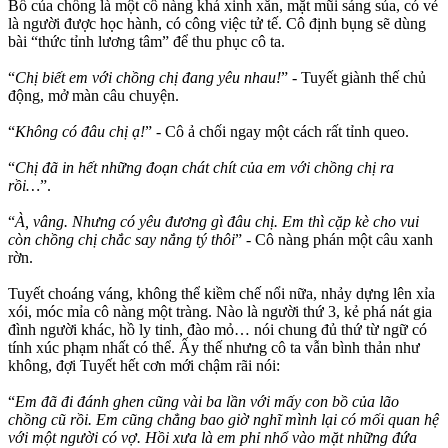
Bồ của chồng là một cô nàng khá xinh xắn, mặt mũi sáng sủa, có vẻ
là người được học hành, có công việc tử tế. Cô định bụng sẽ dùng
bài “thức tỉnh lương tâm” để thu phục cô ta.
“
Chị biết em với chồng chị đang yêu nhau!
” - Tuyết giành thế chủ
động, mở màn câu chuyện.
“
Không có đâu chị ạ!
” - Cô ả chối ngay một cách rất tỉnh queo.
“
Chị đã in hết những đoạn chát chít của em với chồng chị ra
rồi…
”.
“
À, vâng. Nhưng có yêu đương gì đâu chị. Em thì cặp kè cho vui
còn chồng chị chắc say nắng tý thôi
” - Cô nàng phán một câu xanh
rờn.
Tuyết choáng váng, không thể kiềm chế nổi nữa, nhảy dựng lên xỉa
xói, móc mỉa cô nàng một tràng. Nào là người thứ 3, kẻ phá nát gia
đình người khác, hồ ly tinh, đào mỏ… nói chung đủ thứ từ ngữ có
tính xúc phạm nhất có thể. Ấy thế nhưng cô ta vẫn bình thản như
không, đợi Tuyết hết cơn mới chậm rãi nói:
“
Em đã đi đánh ghen cũng vài ba lần với mấy con bồ của lão
chồng cũ rồi. Em cũng chẳng bao giờ nghĩ mình lại có mối quan hệ
với một người có vợ. Hồi xưa là em phỉ nhổ vào mặt những đứa