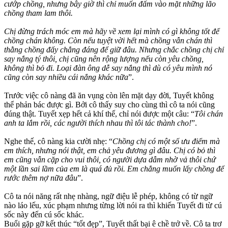
cướp chồng, nhưng bây giờ thì chỉ muốn đấm vào mặt những lão
chồng tham lam thôi.
Chị đừng trách móc em mà hãy về xem lại mình có gì không tốt để
chồng chán không. Còn nếu tuyệt vời hết mà chồng vẫn chán thì
thằng chồng đấy chẳng đáng để giữ đâu. Nhưng chắc chồng chị chỉ
say nắng tý thôi, chị cũng nên rộng lượng nếu còn yêu chồng,
không thì bỏ đi. Loại đàn ông dễ say nắng thì dù có yêu mình nó
cũng còn say nhiều cái nắng khác nữa
”.
Trước việc cô nàng đã ăn vụng còn lên mặt dạy đời, Tuyết không
thể phản bác được gì. Bởi cô thấy suy cho cùng thì cô ta nói cũng
đúng thật. Tuyết xẹp hết cả khí thế, chỉ nói được một câu: “
Tôi chán
anh ta lắm rồi, các người thích nhau thì tôi tác thành cho!
”.
Nghe thế, cô nàng kia cười nhẹ: “
Chồng chị có một số ưu điểm mà
em thích, nhưng nói thật, em chả yêu đương gì đâu. Chị có bỏ thì
em cũng vẫn cặp cho vui thôi, có người dựa dẫm nhờ vả thôi chứ
một lần sai lầm của em là quá đủ rồi. Em chẳng muốn lấy chồng để
rước thêm nợ nữa đâu
”.
Cô ta nói năng rất nhẹ nhàng, ngữ điệu lễ phép, không có từ ngữ
nào láo lếu, xúc phạm nhưng từng lời nói ra thì khiến Tuyết đi từ cú
sốc này đến cú sốc khác.
Buổi gặp gỡ kết thúc “tốt đẹp”, Tuyết thất bại ê chề trở về. Cô ta trơ