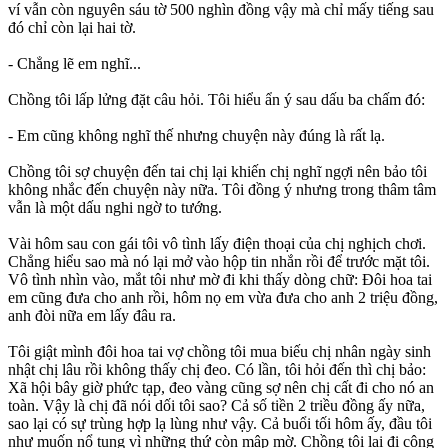
ví vẫn còn nguyên sáu tờ 500 nghìn đồng vậy mà chỉ mấy tiếng sau
đó chỉ còn lại hai tờ.
- Chẳng lẽ em nghĩ...
Chồng tôi lấp lửng đặt câu hỏi. Tôi hiểu ẩn ý sau dấu ba chấm đó:
- Em cũng không nghĩ thế nhưng chuyện này đúng là rất lạ.
Chồng tôi sợ chuyện đến tai chị lại khiến chị nghĩ ngợi nên bảo tôi
không nhắc đến chuyện này nữa. Tôi đồng ý nhưng trong thâm tâm
vẫn là một dấu nghi ngờ to tướng.
Vài hôm sau con gái tôi vô tình lấy điện thoại của chị nghịch chơi.
Chẳng hiểu sao mà nó lại mở vào hộp tin nhắn rồi để trước mặt tôi.
Vô tình nhìn vào, mắt tôi như mờ đi khi thấy dòng chữ: Đôi hoa tai
em cũng đưa cho anh rồi, hôm nọ em vừa đưa cho anh 2 triệu đồng,
anh đòi nữa em lấy đâu ra.
Tôi giật mình đôi hoa tai vợ chồng tôi mua biếu chị nhân ngày sinh
nhật chị lâu rồi không thấy chị đeo. Có lần, tôi hỏi đến thì chị bảo:
Xã hội bây giờ phức tạp, đeo vàng cũng sợ nên chị cất đi cho nó an
toàn. Vậy là chị đã nói dối tôi sao? Cả số tiền 2 triều đồng ấy nữa,
sao lại có sự trùng hợp lạ lùng như vậy. Cả buổi tối hôm ấy, đầu tôi
như muốn nổ tung vì những thứ còn mập mờ. Chồng tôi lại đi công