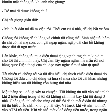
khuôn mặt chồng tôi khi anh nhẹ giọng:
- Để mai đi được không chị?
Chị cất giọng giận dỗi:
- Mai biết đâu nó đã ra viện rồi. Thôi em cứ ở nhà, để chị bắt xe ôm.
Chồng tôi không đành lòng và chính tôi cũng thế. Sinh nhật tôi hôm
đó chỉ có hai mẹ con, con gái ngáp ngắn, ngáp dài chờ bồ không
được đòi đi ngủ trước.
Lần khác, chồng tôi mua điện thoại tặng vợ nhưng chưa kịp đưa
cho tôi thì chị nhìn thấy. Chị cầm lấy ngắm nghía mề mẩn rồi nói
bâng quơ: Điện thoại của chị dạo này nghe tâm tà tâm tịt quá!
Tất nhiên cả chồng tôi và tồi đều hiểu chị thích chiếc điện thoại đó.
Chồng tôi đưa cho chị dùng và hứa sẽ mua cho tôi cái khác nhưng
không hiểu sao tôi không còn hứng thú nữa.
Một tháng sau đó lại xảy ra chuyện. Tôi không tin nổi vào mắt mình
khi 2 triệu đồng trong ví tôi đã không cánh mà bay khi tôi đang ở
nhà. Chồng tôi thì cứ cho rằng có thể tôi đánh mất ở đâu đó nhưng
tôi thì biết chắc chắn không phải vậy. Vì trước khi về nhà, tôi mới
vào ATM rút tiền. Khi về nhà mở ví để đóng tiền nước, trong ngăn