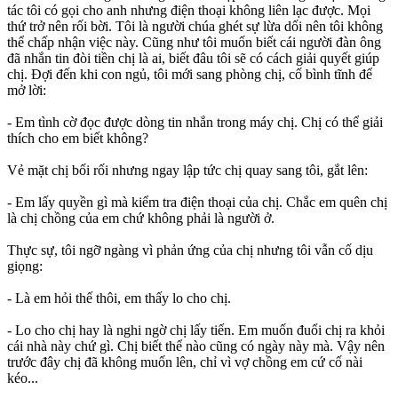
tác tôi có gọi cho anh nhưng điện thoại không liên lạc được. Mọi
thứ trở nên rối bời. Tôi là người chúa ghét sự lừa dối nên tôi không
thể chấp nhận việc này. Cũng như tôi muốn biết cái người đàn ông
đã nhắn tin đòi tiền chị là ai, biết đâu tôi sẽ có cách giải quyết giúp
chị. Đợi đến khi con ngủ, tôi mới sang phòng chị, cố bình tĩnh để
mở lời:
- Em tình cờ đọc được dòng tin nhắn trong máy chị. Chị có thể giải
thích cho em biết không?
Vẻ mặt chị bối rối nhưng ngay lập tức chị quay sang tôi, gắt lên:
- Em lấy quyền gì mà kiểm tra điện thoại của chị. Chắc em quên chị
là chị chồng của em chứ không phải là người ở.
Thực sự, tôi ngỡ ngàng vì phản ứng của chị nhưng tôi vẫn cố dịu
giọng:
- Là em hỏi thế thôi, em thấy lo cho chị.
- Lo cho chị hay là nghi ngờ chị lấy tiến. Em muốn đuổi chị ra khỏi
cái nhà này chứ gì. Chị biết thể nào cũng có ngày này mà. Vậy nên
trước đây chị đã không muốn lên, chỉ vì vợ chồng em cứ cố nài
kéo...