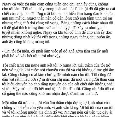
Ngay cả việc tôi nấu cơm cúng tuần cho chị, anh ấy cũng không
cho tôi làm. Tôi nhìn thấy trong mắt anh tôi là kẻ tội đồ đã gây ra cái
chết của chị. Tôi đã từng mất bố nên tôi hiểu tâm trạng đau khổ của
anh khi mất đi người thân nên cố dằn lòng chờ anh bình tĩnh trở lại
nhưng càng chờ đợi càng vô vọng. Bằng những cách khác nhau tôi
cố để giải thích trung thực với anh chuyện đã xảy ra nhưng anh
tuyệt nhiên không nghe. Ngay cả khi tôi cố tình để cho anh ấy đọc
những dòng nhật ký tôi viết trong những ngay tháng đau buồn ấy,
anh ấy cũng không màng tới.
- Chị tôi tôi hiểu, cô phải làm việc gì đó ghê gớm lắm chị ấy mới
phải bỏ về và chết tức tưởi như vậy.
Tôi chết lặng khi nghe anh kết tội. Những lời giải thích của tôi trở
nên vô nghĩa khi cuộc nói chuyện của tôi và chị không được ghi âm
lại. Cũng chẳng có ai làm chứng đề minh oan cho tôi. Tôi cũng đã
dằn vặt rất nhiều bởi sự ra đi của chị mặc dù một vài người thân của
tôi hiểu chuyện họ cho rằng nguyên do của cái chết đấy không phải
vì tôi. Vậy mà anh đổ hết mọi tội lỗi lên đầu tôi. Cũng như dù tôi có
cố gắng thế nào cũng khó mà nhận được ở anh sự tha thứ.
Một năm đã trôi qua, tôi vẫn âm thầm chịu đựng sự lạnh nhạt của
chồng vì tôi vẫn còn yêu anh, vì anh vẫn là người bố tốt của con tôi
và vì tôi không muốn gia đình đổ vỡ. Nhưng nếu cứ tiếp tục đày ải
cuộc sống như thế này tôi thấy thật khổ tâm và không công bằng