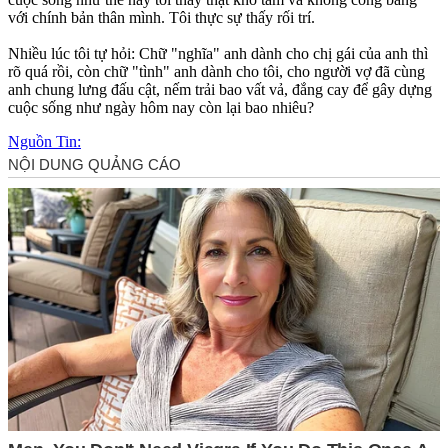
với chính bản thân mình. Tôi thực sự thấy rối trí.
Nhiều lúc tôi tự hỏi: Chữ "nghĩa" anh dành cho chị gái của anh thì
rõ quá rồi, còn chữ "tình" anh dành cho tôi, cho người vợ đã cùng
anh chung lưng đấu cật, nếm trải bao vất vả, đắng cay để gây dựng
cuộc sống như ngày hôm nay còn lại bao nhiêu?
Nguồn Tin: