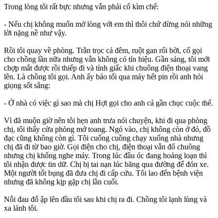
Trong lòng tôi rất bực nhưng vẫn phải cố kìm chế:
- Nếu chị không muốn mở lòng với em thì thôi chứ đừng nói những
lời nặng nề như vậy.
Rồi tôi quay về phòng. Trằn trọc cả đêm, ruột gan rối bời, cố gọi
cho chồng lần nữa nhưng vẫn không có tín hiệu. Gần sáng, tôi mới
chợp mắt được rồi thiếp đi và tỉnh giấc khi chuông điện thoại vang
lên. Là chồng tôi gọi. Anh ấy bảo tối qua máy hết pin rồi anh hỏi
giọng sốt sắng:
- Ở nhà có việc gì sao mà chị Hợi gọi cho anh cả gần chục cuộc thế.
Vì đã muộn giờ nên tôi hẹn anh trưa nói chuyện, khi đi qua phòng
chị, tôi thấy cửa phòng mở toang. Ngó vào, chị không còn ở đó, đồ
đạc cũng không còn gì. Tôi cuống cuồng chạy xuống nhà nhưng
chị đã đi từ bao giờ. Gọi điện cho chị, điện thoại vẫn đổ chuông
nhưng chị khống nghe máy. Trong lúc đầu óc đang hoảng loạn thì
tôi nhận được tin dữ. Chị bị tai nạn lúc băng qua đường để đón xe.
Một người tốt bụng đã đưa chị đi cấp cứu. Tôi lao đến bệnh viện
nhưng đã không kịp gặp chị lần cuối.
Nỗi đau đổ ập lên đầu tôi sau khi chị ra đi. Chồng tôi lạnh lùng và
xa lánh tôi.