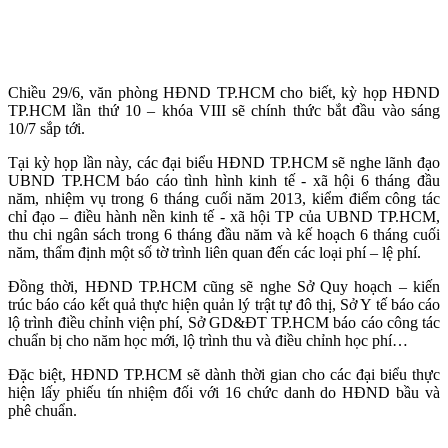
Chiều 29/6, văn phòng HĐND TP.HCM cho biết, kỳ họp HĐND
TP.HCM lần thứ 10 – khóa VIII sẽ chính thức bắt đầu vào sáng
10/7 sắp tới.
Tại kỳ họp lần này, các đại biểu HĐND TP.HCM sẽ nghe lãnh đạo
UBND TP.HCM báo cáo tình hình kinh tế - xã hội 6 tháng đầu
năm, nhiệm vụ trong 6 tháng cuối năm 2013, kiểm điểm công tác
chỉ đạo – điều hành nền kinh tế - xã hội TP của UBND TP.HCM,
thu chi ngân sách trong 6 tháng đầu năm và kế hoạch 6 tháng cuối
năm, thẩm định một số tờ trình liên quan đến các loại phí – lệ phí.
Đồng thời, HĐND TP.HCM cũng sẽ nghe Sở Quy hoạch – kiến
trúc báo cáo kết quả thực hiện quản lý trật tự đô thị, Sở Y tế báo cáo
lộ trình điều chỉnh viện phí, Sở GD&ĐT TP.HCM báo cáo công tác
chuẩn bị cho năm học mới, lộ trình thu và điều chỉnh học phí…
Đặc biệt, HĐND TP.HCM sẽ dành thời gian cho các đại biểu thực
hiện lấy phiếu tín nhiệm đối với 16 chức danh do HĐND bầu và
phê chuẩn.