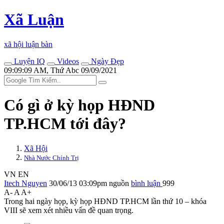
Xã Luận
xã hội luận bàn
Luyện IQ
Videos
Ngày Đẹp
09:09:09 AM, Thứ Abc 09/09/2021
Có gì ở kỳ họp HĐND
TP.HCM tới đây?
Xã Hội
Nhà Nước Chính Trị
VN
EN
Itech Nguyen
30/06/13 03:09pm
nguồn
bình luận
999
A-
A
A+
Trong hai ngày họp, kỳ họp HĐND TP.HCM lần thứ 10 – khóa
VIII sẽ xem xét nhiều vấn đề quan trọng.