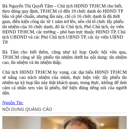
Bà Nguyễn Thị Quyết Tâm – Chủ tịch HĐND TP.HCM cho biết,
theo đúng quy định, TP.HCM có đến 19 chức danh do HĐND TP
bầu và phê chuẩn, nhưng lần này, chỉ có 16 chức danh là đủ thời
gian, điều kiện công tác từ 1 năm trở lên, nên chỉ tổ chức lấy phiếu
tín nhiệm của 16 chức danh, đó là: Chủ tịch, Phó Chủ tịch, ủy viên
HĐND TP.HCM, các trưởng – phó ban trực thuộc HĐND TP, Chủ
tịch UBDND và các Phó Chủ tịch UBND TP, các ủy viên UBND
TP.
Bà Tâm cho biết thêm, cũng như kỳ họp Quốc hội vừa qua,
TP.HCM cũng sẽ lấy phiếu tín nhiệm dưới ba nội dung: tín nhiệm
cao, tín nhiệm và tín nhiệm thấp.
Chủ tịch HĐND TP.HCM hy vọng, các đại biểu HĐND TP.HCM
sẽ nâng cao trách nhiệm của mình, thực hiện việc lấy phiếu tín
nhiệm tại kỳ họp lần này thật khách quan, trung thực, không để tình
cảm cá nhân xen vào lá phiếu, thể hiện đúng tiếng nói của người
dân.
Nguồn Tin: