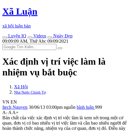
Xã Luận
xã hội luận bàn
Luyện IQ
Videos
Ngày Đẹp
09:09:09 AM, Thứ Abc 09/09/2021
Xác định vị trí việc làm là
nhiệm vụ bắt buộc
Xã Hội
Nhà Nước Chính Trị
VN
EN
Itech Nguyen
30/06/13 03:00pm
nguồn
bình luận
999
A-
A
A+
Bản chất của việc xác định vị trí việc làm là xem xét trong một cơ
quan, đơn vị có bao nhiêu vị trí việc làm và cần bao nhiêu người để
hoàn thành chức năng, nhiệm vụ của cơ quan, đơn vị đó. Điều này