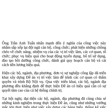
Ông Trần Anh Tuấn nhấn mạnh đến ý nghĩa của công việc này
nhằm sắp xếp lại đội ngũ cán bộ, công chức; phát hiện những chồng
chéo về chức năng, nhiệm vụ của các vị trí việc làm, các cơ quan, tổ
chức; phục vụ hiệu quả cho hoạt động tuyển dụng, bố trí sử dụng,
đào tạo bồi dưỡng công chức, đánh giá quy hoạch cán bộ và cải
cách tiền lương hiệu quả.
Hiện các bộ, ngành, địa phương, đơn vị sự nghiệp công lập đã triển
khai xây dựng Đề án vị trí việc làm để trình các cơ quan có thẩm
quyền và trình Bộ Nội vụ. Qua việc triển khai, các bộ, ngành địa
phương đều khẳng định để thực hiện Đề án có hiệu quả cần có sự
quyết tâm cao của cả hệ thống chính trị.
Tại hội nghị, đại diện các bộ, ngành, địa phương đã cùng chia sẻ
những kinh nghiệm trong thực hiện Đề án, cũng như những vướng
mắc khi thực hiện như việc xây dựng các bảng biểu, thống kê việc