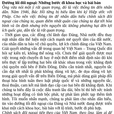
Đường lối đối ngoại: Những bước đi khoa học và bài bản
Ông vừa nói một ý rất quan trọng, đó là việc thông tin đến nhân
dân. Năm 1946, Bác Hồ từng bị hiểu lầm khi ký Hiệp ước với
Pháp. Cho nên việc thông tin để nhân dân hiểu chính sách đối
ngoại của chúng ta, quan điểm nhất quán của chúng ta đạt tới hòa
bình và ổn định nhưng trên nguyên tắc không phương hại đến lợi
ích quốc gia, dân tộc là rất quan trọng.
- Thời gian qua, các đồng chí lãnh đạo Đảng, Nhà nước đều thay
mặt nhân dân thể hiện một cách mạnh mẽ quyết tâm của đất nước,
của nhân dân ta bảo vệ chủ quyền, lợi ích chính đáng của Việt Nam.
Giải quyết những vấn đề trong quan hệ Việt Nam – Trung Quốc đòi
hỏi sự kiên trì, không thể nóng vội. Chưa thể giải quyết được mọi
việc trong một chuyến đi hay ở một thời điểm nhất định nào đó khi
trên thực tế lập trường hai bên rất khác nhau trong việc khẳng định
chủ quyền mỗi bên ở Biển Đông. Điều cần tránh nhất, nguyên tắc
cần đạt tới nhất là phải không dùng vũ lực, đe dọa dùng vũ lực
trong giải quyết vấn đề trên Biển Đông, mà phải dùng giải pháp đối
thoại hòa bình tuân theo luật pháp quốc tế và những nguyên tắc,
thoả thuận, cam kết mà lãnh đạo cấp cao hai bên đã khẳng định. Khi
chúng ta hiểu đây là cuộc đấu tranh lâu dài, bền bỉ thì hết sức tránh
những hoạt động có tính bộc phát, tự phát làm phức tạp thêm tình
hình. Tôi muốn nhấn mạnh, chúng ta phải làm cho nhân dân hiểu,
tin vào đường lối đối ngoại của Đảng và Nhà nước đang được triển
khai một cách khoa học, bài bản với lộ trình, bước đi phù hợp.
Chính sách đối ngoại tiếp theo của Việt Nam, theo ông, làm gì để