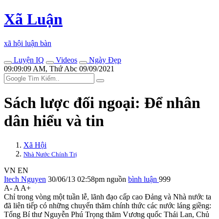
Xã Luận
xã hội luận bàn
Luyện IQ
Videos
Ngày Đẹp
09:09:09 AM, Thứ Abc 09/09/2021
Sách lược đối ngoại: Để nhân
dân hiểu và tin
Xã Hội
Nhà Nước Chính Trị
VN
EN
Itech Nguyen
30/06/13 02:58pm
nguồn
bình luận
999
A-
A
A+
Chỉ trong vòng một tuần lễ, lãnh đạo cấp cao Đảng và Nhà nước ta
đã liên tiếp có những chuyến thăm chính thức các nước láng giềng:
Tổng Bí thư Nguyễn Phú Trọng thăm Vương quốc Thái Lan, Chủ