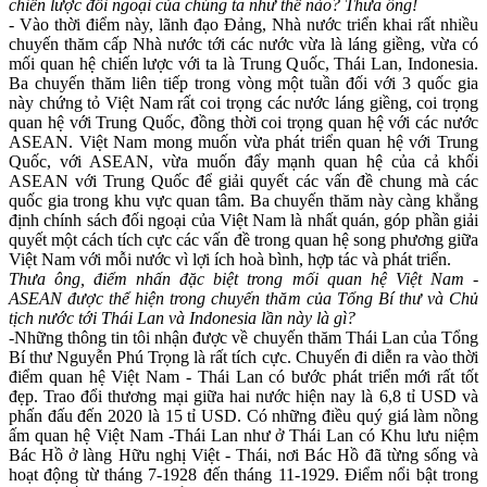
chiến lược đối ngoại của chúng ta như thế nào? Thưa ông!
- Vào thời điểm này, lãnh đạo Đảng, Nhà nước triển khai rất nhiều
chuyến thăm cấp Nhà nước tới các nước vừa là láng giềng, vừa có
mối quan hệ chiến lược với ta là Trung Quốc, Thái Lan, Indonesia.
Ba chuyến thăm liên tiếp trong vòng một tuần đối với 3 quốc gia
này chứng tỏ Việt Nam rất coi trọng các nước láng giềng, coi trọng
quan hệ với Trung Quốc, đồng thời coi trọng quan hệ với các nước
ASEAN. Việt Nam mong muốn vừa phát triển quan hệ với Trung
Quốc, với ASEAN, vừa muốn đẩy mạnh quan hệ của cả khối
ASEAN với Trung Quốc để giải quyết các vấn đề chung mà các
quốc gia trong khu vực quan tâm. Ba chuyến thăm này càng khẳng
định chính sách đối ngoại của Việt Nam là nhất quán, góp phần giải
quyết một cách tích cực các vấn đề trong quan hệ song phương giữa
Việt Nam với mỗi nước vì lợi ích hoà bình, hợp tác và phát triển.
Thưa ông, điểm nhấn đặc biệt trong mối quan hệ Việt Nam -
ASEAN được thể hiện trong chuyến thăm của Tổng Bí thư và Chủ
tịch nước tới Thái Lan và Indonesia lần này là gì?
-Những thông tin tôi nhận được về chuyến thăm Thái Lan của Tổng
Bí thư Nguyễn Phú Trọng là rất tích cực. Chuyến đi diễn ra vào thời
điểm quan hệ Việt Nam - Thái Lan có bước phát triển mới rất tốt
đẹp. Trao đổi thương mại giữa hai nước hiện nay là 6,8 tỉ USD và
phấn đấu đến 2020 là 15 tỉ USD. Có những điều quý giá làm nồng
ấm quan hệ Việt Nam -Thái Lan như ở Thái Lan có Khu lưu niệm
Bác Hồ ở làng Hữu nghị Việt - Thái, nơi Bác Hồ đã từng sống và
hoạt động từ tháng 7-1928 đến tháng 11-1929. Điểm nổi bật trong