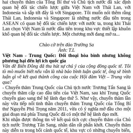
hai chuyến thăm của Tổng Bí thư và Chủ tịch nước đã xác định
quan hệ đối tác chiến lược giữa Việt Nam với Thái Lan, với
Indonesia và sắp tới đây là với Singapore. Tôi muốn nói thêm rằng
Thái Lan, Indonesia và Singapore là những nước đầu tiên trong
ASEAN có quan hệ đối tác chiến lược với nước ta, trong khi Thái
Lan chọn Việt Nam là nước đầu tiên trong khu vực thiết lập khuôn
khổ quan hệ đối tác chiến lược. Một chương mới đang mở ra...
Chào cờ trên đào Trường Sa
Ảnh: T.L
Việt Nam - Trung Quốc: Đối thoại hòa bình nhưng không
phương hại đến lợi ích quốc gia
Vấn đề Biển Đông đã thu hút sự chú ý của cộng đồng quốc tế. Tôi
tò mò muốn biết nếu vẫn là nhà báo bình luận quốc tế, ông sẽ bình
luận gì về kết quả thành công của cuộc Hội đàm Việt – Trung vừa
qua?
- Chuyến thăm Trung Quốc của Chủ tịch nước Trương Tấn Sang là
chuyến thăm cấp cao đầu tiên của Việt Nam, sau khi Trung Quốc
chuyển giao sang thế hệ lãnh đạo thứ 5. Như vậy, chuyến thăm lần
này vừa tiếp nối tinh thần chuyến thăm Trung Quốc của Tổng Bí
thư Nguyễn Phú Trọng năm 2011, vừa có ý nghĩa mở đầu cho một
giai đoạn mà phía Trung Quốc đã có một thế hệ lãnh đạo mới.
Khi nhận được thông tin về kết quả tích cực chuyến thăm của Chủ
tịch nước Trương Tấn Sang, nhân dân rất phấn khởi. Chuyến thăm
này diễn ra trong bối cảnh quốc tế, khu vực có những chuyển biến,