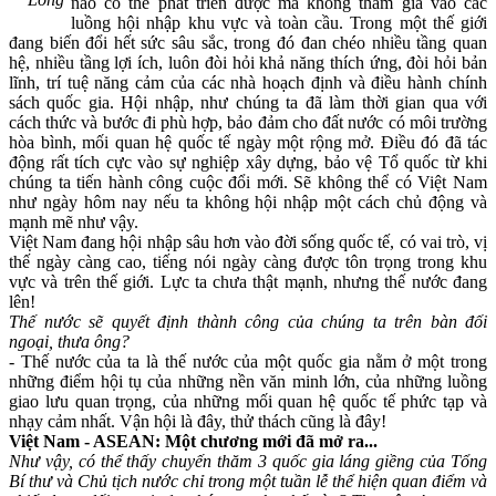
nào có thể phát triển được mà không tham gia vào các
luồng hội nhập khu vực và toàn cầu. Trong một thế giới
đang biến đổi hết sức sâu sắc, trong đó đan chéo nhiều tầng quan
hệ, nhiều tầng lợi ích, luôn đòi hỏi khả năng thích ứng, đòi hỏi bản
lĩnh, trí tuệ năng cảm của các nhà hoạch định và điều hành chính
sách quốc gia. Hội nhập, như chúng ta đã làm thời gian qua với
cách thức và bước đi phù hợp, bảo đảm cho đất nước có môi trường
hòa bình, mối quan hệ quốc tế ngày một rộng mở. Điều đó đã tác
động rất tích cực vào sự nghiệp xây dựng, bảo vệ Tổ quốc từ khi
chúng ta tiến hành công cuộc đổi mới. Sẽ không thể có Việt Nam
như ngày hôm nay nếu ta không hội nhập một cách chủ động và
mạnh mẽ như vậy.
Việt Nam đang hội nhập sâu hơn vào đời sống quốc tế, có vai trò, vị
thế ngày càng cao, tiếng nói ngày càng được tôn trọng trong khu
vực và trên thế giới. Lực ta chưa thật mạnh, nhưng thế nước đang
lên!
Thế nước sẽ quyết định thành công của chúng ta trên bàn đối
ngoại, thưa ông?
- Thế nước của ta là thế nước của một quốc gia nằm ở một trong
những điểm hội tụ của những nền văn minh lớn, của những luồng
giao lưu quan trọng, của những mối quan hệ quốc tế phức tạp và
nhạ‌y cả‌m nhất. Vận hội là đây, thử thách cũng là đây!
Việt Nam - ASEAN: Một chương mới đã mở ra...
Như vậy, có thể thấy chuyến thăm 3 quốc gia láng giềng của Tổng
Bí thư và Chủ tịch nước chỉ trong một tuần lễ thể hiện quan điểm và