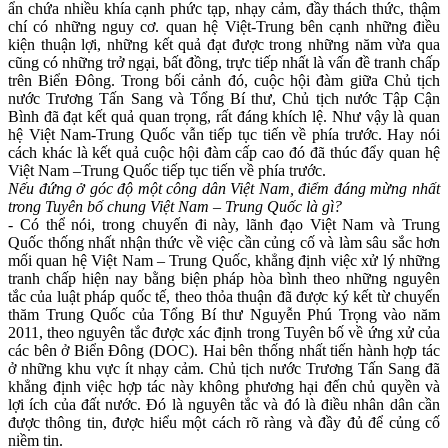
ẩn chứa nhiều khía cạnh phức tạp, nhạ‌y cả‌m, đầy thách thức, thậm
chí có những nguy cơ. quan hệ Việt-Trung bên cạnh những điều
kiện thuận lợi, những kết quả đạt được trong những năm vừa qua
cũng có những trở ngại, bất đồng, trực tiếp nhất là vấn đề tranh chấp
trên Biển Đông. Trong bối cảnh đó, cuộc hội đàm giữa Chủ tịch
nước Trương Tấn Sang và Tổng Bí thư, Chủ tịch nước Tập Cận
Bình đã đạt kết quả quan trọng, rất đáng khích lệ. Như vậy là quan
hệ Việt Nam-Trung Quốc vẫn tiếp tục tiến về phía trước. Hay nói
cách khác là kết quả cuộc hội đàm cấp cao đó đã thúc đẩy quan hệ
Việt Nam –Trung Quốc tiếp tục tiến về phía trước.
Nếu đứng ở góc độ một công dân Việt Nam, điểm đáng mừng nhất
trong Tuyên bố chung Việt Nam – Trung Quốc là gì?
- Có thể nói, trong chuyến đi này, lãnh đạo Việt Nam và Trung
Quốc thống nhất nhận thức về việc cần củng cố và làm sâu sắc hơn
mối quan hệ Việt Nam – Trung Quốc, khẳng định việc xử lý những
tranh chấp hiện nay bằng biện pháp hòa bình theo những nguyên
tắc của luật pháp quốc tế, theo thỏa thuận đã được ký kết từ chuyến
thăm Trung Quốc của Tổng Bí thư Nguyễn Phú Trọng vào năm
2011, theo nguyên tắc được xác định trong Tuyên bố về ứng xử của
các bên ở Biển Đông (DOC). Hai bên thống nhất tiến hành hợp tác
ở những khu vực ít nhạ‌y cả‌m. Chủ tịch nước Trương Tấn Sang đã
khẳng định việc hợp tác này không phương hại đến chủ quyền và
lợi ích của đất nước. Đó là nguyên tắc và đó là điều nhân dân cần
được thông tin, được hiểu một cách rõ ràng và đầy đủ để củng cố
niềm tin.