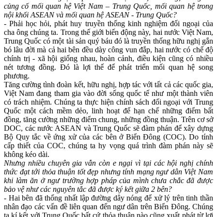
củng cố mối quan hệ Việt Nam – Trung Quốc, mối quan hệ trong
nội khối ASEAN và mối quan hệ ASEAN - Trung Quốc?
- Phải học hỏi, phát huy truyền thống kinh nghiệm đối ngoại của
cha ông chúng ta. Trong thế giới biến động này, hai nước Việt Nam,
Trung Quốc có một tài sản quý báu đó là truyền thống hữu nghị gắn
bó lâu đời mà cả hai bên đều dày công vun đắp, hai nước có chế độ
chính trị - xã hội giống nhau, hoàn cảnh, điều kiện cũng có nhiều
nét tương đồng. Đó là lợi thế để phát triển mối quan hệ song
phương.
Tăng cường tình đoàn kết, hữu nghị, hợp tác với tất cả các quốc gia,
Việt Nam đang tham gia vào đời sống quốc tế như một thành viên
có trách nhiệm. Chúng ta thực hiện chính sách đối ngoại với Trung
Quốc một cách mềm dẻo, linh hoạt để hạn chế những điểm bất
đồng, tăng cường những điểm chung, những đồng thuận. Trên cơ sở
DOC, các nước ASEAN và Trung Quốc sẽ đàm phán để xây dựng
Bộ Quy tắc về ứng xử của các bên ở Biển Đông (COC). Do tính
cấp thiết của COC, chúng ta hy vọng quá trình đàm phán này sẽ
không kéo dài.
Nhưng nhiều chuyên gia vẫn còn e ngại vì tại các hội nghị chính
thức đạt tới thỏa thuận tốt đẹp nhưng tính mạng ngư dân Việt Nam
khi làm ăn ở ngư trường hợp pháp của mình chưa chắc đã được
bảo vệ như các nguyên tắc đã được ký kết giữa 2 bên?
- Hai bên đã thống nhất lập đường dây nóng để xử lý trên tinh thần
nhân đạo các vấn đề liên quan đến ngư dân trên Biển Đông. Chúng
ta kí kết với Trung Quốc bất cứ thỏa thuận nào cũng xuất phát từ lợi