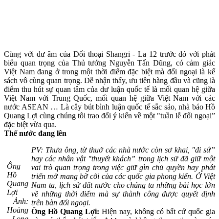
Cùng với dư âm của Đối thoại Shangri - La 12 trước đó với phát
biểu quan trọng của Thủ tướng Nguyễn Tấn Dũng, có cảm giác
Việt Nam đang ở trong một thời điểm đặc biệt mà đối ngoại là kế
sách vô cùng quan trọng. Dễ nhận thấy, ưu tiên hàng đầu và cũng là
điểm thu hút sự quan tâm của dư luận quốc tế là mối quan hệ giữa
Việt Nam với Trung Quốc, mối quan hệ giữa Việt Nam với các
nước ASEAN … Là cây bút bình luận quốc tế sắc sảo, nhà báo Hồ
Quang Lợi cùng chúng tôi trao đổi ý kiến về một "tuần lễ đối ngoại”
đặc biệt vừa qua.
Thế nước đang lên
PV: Thưa ông, từ thuở các nhà nước còn sơ khai, "đi sứ”
hay các nhân vật "thuyết khách” trong lịch sử đã giữ một
Ông
vai trò quan trọng trong việc giữ gìn chủ quyền hay phát
Hồ
triển mở mang bờ cõi của các quốc gia phong kiến. Ở Việt
Quang
Nam ta, lịch sử đất nước cho chúng ta những bài học lớn
Lợi
về những thời điểm mà sự thành công được quyết định
Ảnh:
trên bàn đối ngoại.
Hoàng
Ông Hồ Quang Lợi:
Hiện nay, không có bất cứ quốc gia
Long