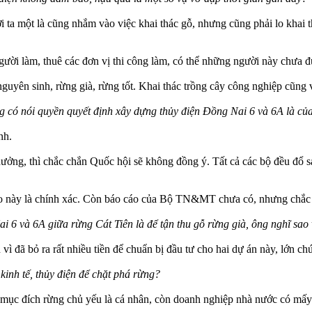
ời ta một là cũng nhắm vào việc khai thác gỗ, nhưng cũng phải lo khai t
người làm, thuê các đơn vị thi công làm, có thể những người này chưa
nguyên sinh, rừng già, rừng tốt. Khai thác trồng cây công nghiệp cũng vậ
 có nói quyền quyết định xây dựng thủy điện Đồng Nai 6 và 6A là của 
nh.
 hưởng, thì chắc chắn Quốc hội sẽ không đồng ý. Tất cả các bộ đều đổ
áo này là chính xác. Còn báo cáo của Bộ TN&MT chưa có, nhưng chắc
 6 và 6A giữa rừng Cát Tiên là để tận thu gỗ rừng già, ông nghĩ sao 
ì đã bỏ ra rất nhiều tiền để chuẩn bị đầu tư cho hai dự án này, lớn chứ
kinh tế, thủy điện để chặt phá rừng?
n mục đích rừng chủ yếu là cá nhân, còn doanh nghiệp nhà nước có mấy