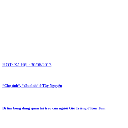
HOT: Xã Hội : 30/06/2013
“Chợ tình“, “cầu tình“ ở Tây Nguyên
Đi tìm bóng dáng quan tài treo của người Giẻ Triêng ở Kon Tum