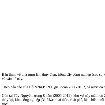
Bàn thêm về phá rừng làm thủy điện, trồng cây công nghiệp (cao su,
về vấn đề này.
Theo báo cáo của Bộ NN&PTNT, giai đoạn 2006-2012, cả nước đã chu
Cồn tại Tây Nguyên, trong 8 năm (2005-2012), khu vự này mất hơn 2
thủy lợi, khu công nghiệp (31,3%); khai thác, chặt phá, lấn chiếm trá
trọc.