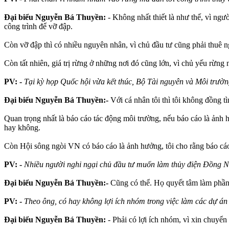
Đại biểu Nguyễn Bá Thuyền:
- Không nhất thiết là như thế, vì ngư
công trình để vỡ đập.
Còn vỡ đập thì có nhiều nguyên nhân, vì chủ đầu tư cũng phải thuê 
Còn tất nhiên, giá trị rừng ở những nơi đó cũng lớn, vì chủ yếu rừng 
PV: -
Tại kỳ họp Quốc hội vừa kết thúc, Bộ Tài nguyên và Môi trường
Đại biểu Nguyễn Bá Thuyền:-
Với cá nhân tôi thì tôi không đồng tì
Quan trọng nhất là báo cáo tác động môi trường, nếu báo cáo là ảnh
hay không.
Còn Hội sông ngòi VN có báo cáo là ảnh hưởng, tôi cho rằng báo c
PV: -
Nhiều người nghi ngại chủ đầu tư muốn làm thủy điện Đồng Nai
Đại biểu Nguyễn Bá Thuyền:-
Cũng có thể. Họ quyết tâm làm phần v
PV: -
Theo ông, có hay không lợi ích nhóm trong việc làm các dự án 
Đại biểu Nguyễn Bá Thuyền:
- Phải có lợi ích nhóm, vì xin chuyể