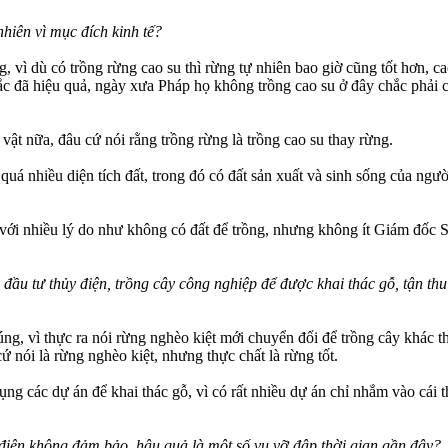
nhiên vì mục đích kinh tế?
g, vì dù có trồng rừng cao su thì rừng tự nhiên bao giờ cũng tốt hơn, c
 đã hiệu quả, ngày xưa Pháp họ không trồng cao su ở đây chắc phải có 
 vật nữa, đâu cứ nói rằng trồng rừng là trồng cao su thay rừng.
quá nhiều diện tích đất, trong đó có đất sản xuất và sinh sống của ngư
với nhiều lý do như không có đất để trồng, nhưng không ít Giám đốc Sở
ầu tư thủy điện, trồng cây công nghiệp để được khai thác gỗ, tận thu
ng, vì thực ra nói rừng nghèo kiệt mới chuyển đổi để trồng cây khác t
ứ nói là rừng nghèo kiệt, nhưng thực chất là rừng tốt.
g các dự án để khai thác gỗ, vì có rất nhiều dự án chỉ nhắm vào cái thu
điện không đảm bảo, hậu quả là một số vụ vỡ đập thời gian gần đây?