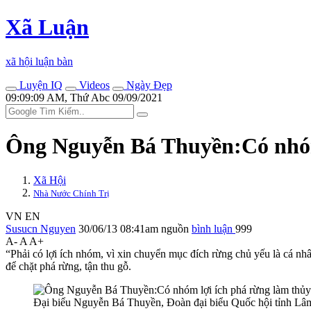
Xã Luận
xã hội luận bàn
Luyện IQ
Videos
Ngày Đẹp
09:09:09 AM, Thứ Abc 09/09/2021
Ông Nguyễn Bá Thuyền:Có nhóm 
Xã Hội
Nhà Nước Chính Trị
VN
EN
Susucn Nguyen
30/06/13 08:41am
nguồn
bình luận
999
A-
A
A+
“Phải có lợi ích nhóm, vì xin chuyển mục đích rừng chủ yếu là cá n
để chặt phá rừng, tận thu gỗ.
Đại biểu Nguyễn Bá Thuyền, Đoàn đại biểu Quốc hội tỉnh Lâ