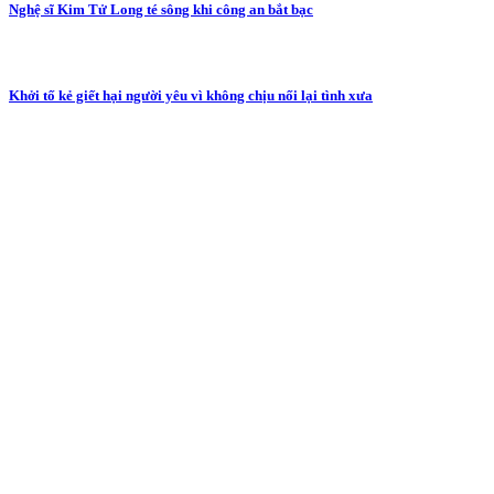
Nghệ sĩ Kim Tử Long té sông khi công an bắt bạc
Khởi tố kẻ giết hại người yêu vì không chịu nối lại tình xưa