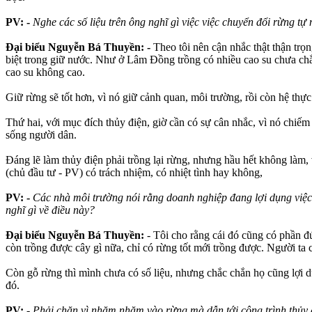
PV: -
Nghe các số liệu trên ông nghĩ gì việc việc chuyển đổi rừng tự 
Đại biểu Nguyễn Bá Thuyền: -
Theo tôi nên cận nhắc thật thận trọn
biệt trong giữ nước. Như ở Lâm Đồng trồng có nhiều cao su chưa chắc
cao su không cao.
Giữ rừng sẽ tốt hơn, vì nó giữ cảnh quan, môi trường, rồi còn hệ thực
Thứ hai, với mục đích thủy điện, giờ cần có sự cân nhắc, vì nó chiếm 
sống người dân.
Đáng lẽ làm thủy điện phải trồng lại rừng, nhưng hầu hết không làm, 
(chủ đầu tư - PV) có trách nhiệm, có nhiệt tình hay không,
PV: -
Các nhà môi trường nói rằng doanh nghiệp đang lợi dụng việc đ
nghĩ gì về điều này?
Đại biểu Nguyễn Bá Thuyền:
- Tôi cho rằng cái đó cũng có phần đú
còn trồng được cây gì nữa, chỉ có rừng tốt mới trồng được. Người ta c
Còn gỗ rừng thì mình chưa có số liệu, nhưng chắc chắn họ cũng lợi dụn
đó.
PV: -
Phải chăn vì nhăm nhăm vào rừng mà dẫn tới công trình thủy 