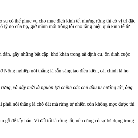
ao su có thể phục vụ cho mục đích kinh tế, nhưng rừng thì có vị trí đặc
lý do của họ, giờ mình mới trồng tôi cho rằng hiệu quả kinh tế từ
ời dân, gây những bất cập, khó khăn trong tái định cư, ổn định cuộc
 Nông nghiệp nói thẳng là sẵn sàng tạo điều kiện, cái chính là họ
 rừng, và đây mới là nguồn lợi chính các chủ đầu tư hướng tới, ông
hì phải nói thẳng là chỗ đất mà rừng tự nhiên còn không mọc được thì
 gỗ để lấy bán. Vì đất tốt là rừng tốt, nên cũng có sự lợi dụng trong