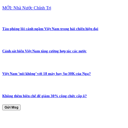
MỚI: Nhà Nước Chính Trị
Tàu phóng lôi cánh ngầm Việt Nam trong hải chiến hiện đại
Cảnh sát biển Việt Nam tăng cường hợp tác các nước
Việt Nam ’nói không’ với 18 máy bay Su-30K của Nga?
Không thêm biên chế để giảm 30% công chức cắp ô?
Gửi Msg