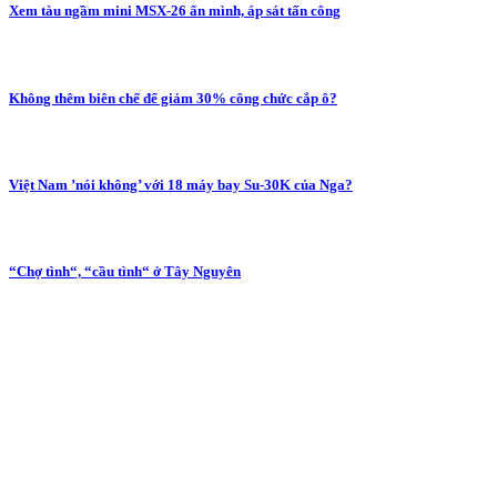
Xem tàu ngầm mini MSX-26 ẩn mình, áp sát tấn công
Không thêm biên chế để giảm 30% công chức cắp ô?
Việt Nam ’nói không’ với 18 máy bay Su-30K của Nga?
“Chợ tình“, “cầu tình“ ở Tây Nguyên