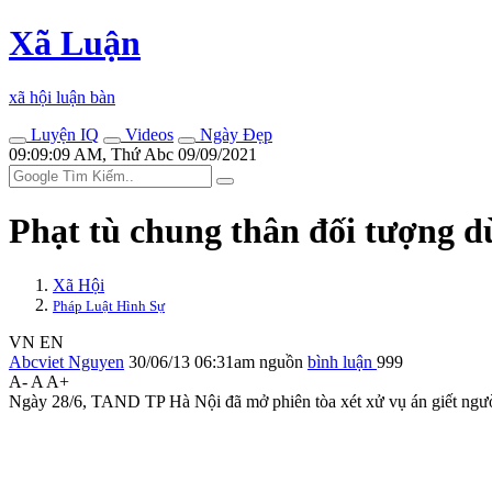
Xã Luận
xã hội luận bàn
Luyện IQ
Videos
Ngày Đẹp
09:09:09 AM, Thứ Abc 09/09/2021
Phạt tù chung thân đối tượng d
Xã Hội
Pháp Luật Hình Sự
VN
EN
Abcviet Nguyen
30/06/13 06:31am
nguồn
bình luận
999
A-
A
A+
Ngày 28/6, TAND TP Hà Nội đã mở phiên tòa xét xử vụ án giết ngườ