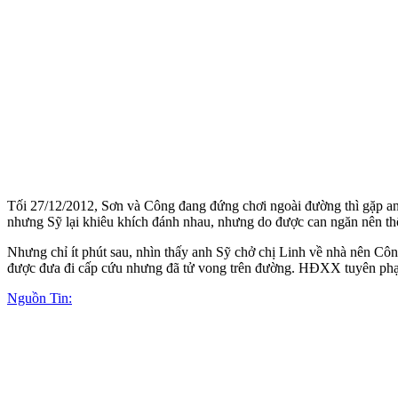
Tối 27/12/2012, Sơn và Công đang đứng chơi ngoài đường thì gặp an
nhưng Sỹ lại khiêu khích đánh nhau, nhưng do được can ngăn nên th
Nhưng chỉ ít phút sau, nhìn thấy anh Sỹ chở chị Linh về nhà nên Cô
được đưa đi cấp cứu nhưng đã t‌ử von‌g trên đường. HĐXX tuyên phạt 
Nguồn Tin: