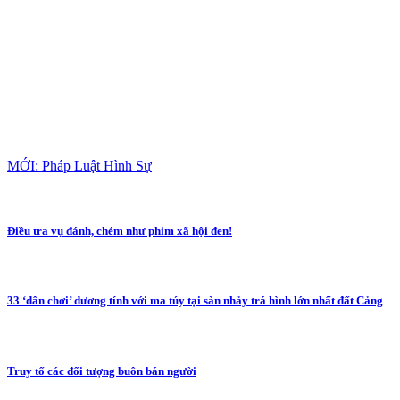
MỚI: Pháp Luật Hình Sự
Điều tra vụ đánh, chém như phim xã hội đen!
33 ‘dân chơi’ dương tính với ma túy tại sàn nhảy trá hình lớn nhất đất Cảng
Truy tố các đối tượng buôn bán người