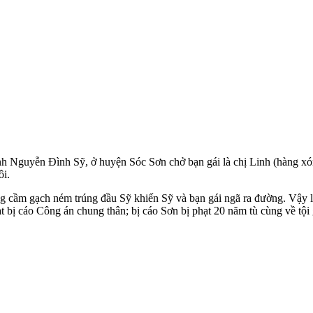
h Nguyễn Đình Sỹ, ở huyện Sóc Sơn chở bạn gái là chị Linh (hàng xóm
ôi.
ng cầm gạch ném trúng đầu Sỹ khiến Sỹ và bạn gái ngã ra đường. Vậy 
bị cáo Công án chung thân; bị cáo Sơn bị phạt 20 năm tù cùng về tội 