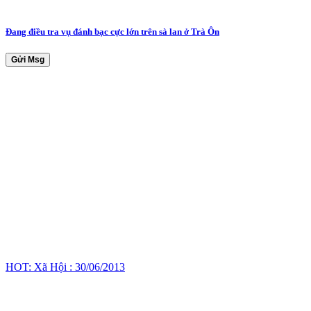
Đang điều tra vụ đánh bạc cực lớn trên sà lan ở Trà Ôn
Gửi Msg
HOT: Xã Hội : 30/06/2013