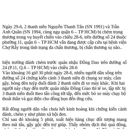
Ngày 29-6, 2 thanh niên Nguyễn Thanh Tân (SN 1991) và Trần
Anh Quân (SN 1994, cùng ngụ quận 6 – TP HCM) bị chém trọng
thương trong vụ huyết chiến vào chiều 28-6, trên đường số 24 thuộc
phường 11, quận 6 – TP HCM vẫn đang được cấp cứu tại bệnh viện
Chợ Rẫy trong tình trạng đa chấn thương, bị chấn thương sọ não..
hiện trường đánh chém trước quán nhậu Đồng Dao trên đường số
24 (P.11, Q.6 – TP HCM) vào chiều 28-6
Vào khoảng 16 giờ 30 phút ngày 28-6, nhiều người dân sống trên
đường số 24 chứng kiến cảnh 3 thanh niên đi chung xe máy, cầm
gậy, bóng đèn tuýp đuổi đánh 2 thanh niên đi xe máy khác. Khi hai
người này chạy đến trước quán nhậu Đồng Giao thì té xe, lập tức bị
3 thanh niên đuổi theo tấn công tới tấp, đến mức bỏ xe máy chạy bộ
thoát thân và gọi điện cho đồng bọn đến ứng cứu.
Rất đông người dân vẫn chưa hết kinh hoàng khi chứng kiến cảnh
đánh, chém y như phim xã hội đen.
Chỉ sau đó khoảng 5 phút, xuất hiện hàng chục đối tượng mang
theo mã tấu, gậy gộc đến trợ giúp. Thấy nhóm địch thủ quá đông,