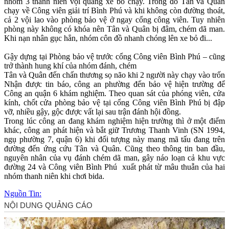
nhóm 3 thanh niên vội quẳng xe bỏ chạy. Trong đó Tân và Quân
chạy về Công viên giải trí Bình Phú và khi không còn đường thoát,
cả 2 vội lao vào phòng bảo vệ ở ngay cổng công viên. Tuy nhiên
phòng này không có khóa nên Tân và Quân bị đâm, chém dã man.
Khi nạn nhân gục hẳn, nhóm côn đồ nhanh chóng lên xe bỏ đi...
Gậy dựng tại Phòng bảo vệ trước cổng Công viên Bình Phú – cũng
trở thành hung khí của nhóm đánh, chém
Tân và Quân đến chấn thương sọ não khi 2 người này chạy vào trốn
Nhận được tin báo, công an phường đến bảo vệ hiện trường để
Công an quận 6 khám nghiệm. Theo quan sát của phóng viên, cửa
kính, chốt cửa phòng bảo vệ tại cổng Công viên Bình Phú bị đập
vỡ, nhiều gậy, gộc được vất lại sau trận đánh hội đồng.
Trong lúc công an đang khám nghiệm hiện trường thì ở một điểm
khác, công an phát hiện và bắt giữ Trương Thanh Vinh (SN 1994,
ngụ phường 7, quận 6) khi đối tượng này mang mã tấu đang trên
đường đến ứng cứu Tân và Quân. Cũng theo thông tin ban đầu,
nguyên nhân của vụ đánh chém dã man, gây náo loạn cả khu vực
đường 24 và Công viên Bình Phú xuất phát từ mâu thuẫn của hai
nhóm thanh niên khi chơi bida.
Nguồn Tin: