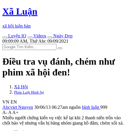
Xã Luận
xã hội luận bàn
Luyện IQ
Videos
Ngày Đẹp
09:09:09 AM, Thứ Abc 09/09/2021
Điều tra vụ đánh, chém như
phim xã hội đen!
Xã Hội
Pháp Luật Hình Sự
VN
EN
Abcviet Nguyen
30/06/13 06:27am
nguồn
bình luận
999
A-
A
A+
Nhiều người chứng kiến vụ việc kể lại khi 2 thanh niên trốn vào
chốt bảo vệ nhưng vẫn bị băng nhóm giang hồ đâm, chém xối xả.