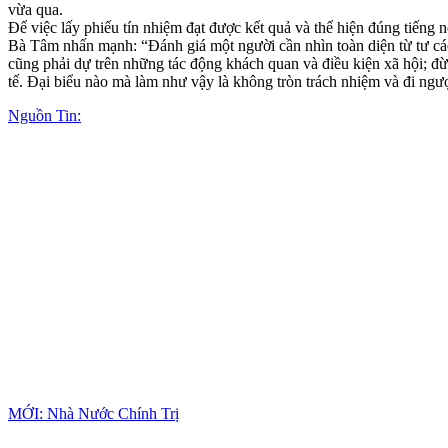
vừa qua.
Để việc lấy phiếu tín nhiệm đạt được kết quả và thể hiện đúng tiếng
Bà Tâm nhấn mạnh: “Đánh giá một người cần nhìn toàn diện từ tư các
cũng phải dự trên những tác động khách quan và điều kiện xã hội; đừ
tế. Đại biểu nào mà làm như vậy là không tròn trách nhiệm và đi ngư
Nguồn Tin:
MỚI: Nhà Nước Chính Trị