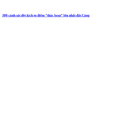
300 cảnh sát đột kích tụ điểm “thác loạn” lớn nhất đất Cảng