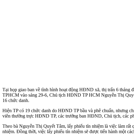
Tại họp giao ban về tình hình hoạt động HĐND xã, thị trấn 6 tháng 
TPHCM vào sáng 29-6, Chủ tịch HĐND TP HCM Nguyễn Thị Quyết Tâm, 
16 chức danh.
Hiện TP có 19 chức danh do HĐND TP bầu và phê chuẩn, nhưng chỉ có 1
viên thường trực HĐND TP, các trưởng ban HĐND, Chủ tịch, các ph
Theo bà Nguyễn Thị Quyết Tâm, lấy phiếu tín nhiệm là việc làm rất 
nhiệm. Đồng thời, việc lấy phiếu tín nhiệm sẽ được tiến hành một các