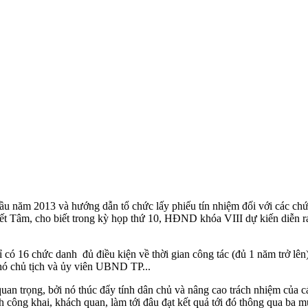
đầu năm 2013 và hướng dẫn tổ chức lấy phiếu tín nhiệm đối với các ch
cho biết trong kỳ họp thứ 10, HĐND khóa VIII dự kiến diễn ra từ n
6 chức danh đủ điều kiện về thời gian công tác (đủ 1 năm trở lên) để
ó chủ tịch và ủy viên UBND TP...
quan trọng, bởi nó thúc đẩy tính dân chủ và nâng cao trách nhiệm của
h công khai, khách quan, làm tới đâu đạt kết quả tới đó thông qua ba m