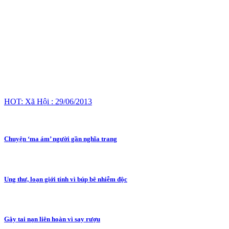
HOT: Xã Hội : 29/06/2013
Chuyện ‘ma ám’ người gần nghĩa trang
Ung thư, loạn giới tính vì búp bê nhiễm độc
Gây tai nạn liên hoàn vì say rượu