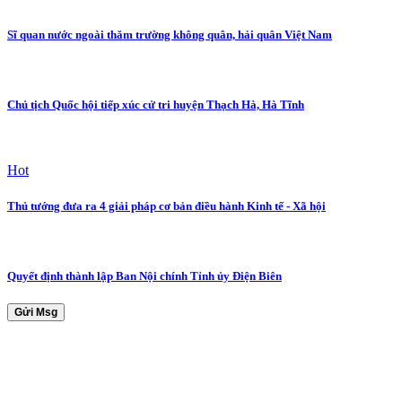
Sĩ quan nước ngoài thăm trường không quân, hải quân Việt Nam
Chủ tịch Quốc hội tiếp xúc cử tri huyện Thạch Hà, Hà Tĩnh
Hot
Thủ tướng đưa ra 4 giải pháp cơ bản điều hành Kinh tế - Xã hội
Quyết định thành lập Ban Nội chính Tỉnh ủy Điện Biên
Gửi Msg