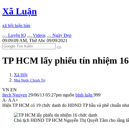
Xã Luận
xã hội luận bàn
Luyện IQ
Videos
Ngày Đẹp
09:09:09 AM, Thứ Abc 09/09/2021
TP HCM lấy phiếu tín nhiệm 16
Xã Hội
Nhà Nước Chính Trị
VN
EN
Itech Nguyen
29/06/13 05:27pm
nguồn
bình luận
999
A-
A
A+
Hiện TP HCM có 19 chức danh do HĐND TP bầu và phê chuẩn nhưng c
Chủ tịch HĐND TP HCM Nguyễn Thị Quyết Tâm cho rằng lấy ph