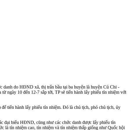
ức danh do HĐND xã, thị trấn bầu tại ba huyện là huyện Củ Chi -
gày 10 đến 12-7 sắp tới, TP sẽ tiến hành lấy phiếu tín nhiệm với
 tiến hành lấy phiếu tín nhiệm. Đó là chủ tịch, phó chủ tịch, ủy
 các đại biểu HĐND, cũng như các chức danh được lấy phiếu tín
ức là tín nhiệm cao, tín nhiệm và tín nhiệm thấp giống như Quốc hội