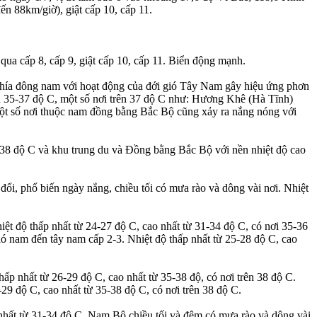
 88km/giờ), giật cấp 10, cấp 11.
ua cấp 8, cấp 9, giật cấp 10, cấp 11. Biển động mạnh.
 phía đông nam với hoạt động của đới gió Tây Nam gây hiệu ứng phơn
ến 35-37 độ C, một số nơi trên 37 độ C như: Hương Khê (Hà Tĩnh)
t số nơi thuộc nam đồng bằng Bắc Bộ cũng xảy ra nắng nóng với
ên 38 độ C và khu trung du và Đồng bằng Bắc Bộ với nền nhiệt độ cao
đổi, phổ biến ngày nắng, chiều tối có mưa rào và dông vài nơi. Nhiệt
ệt độ thấp nhất từ 24-27 độ C, cao nhất từ 31-34 độ C, có nơi 35-36
 nam đến tây nam cấp 2-3. Nhiệt độ thấp nhất từ 25-28 độ C, cao
p nhất từ 26-29 độ C, cao nhất từ 35-38 độ, có nơi trên 38 độ C.
9 độ C, cao nhất từ 35-38 độ C, có nơi trên 38 độ C.
 nhất từ 31-34 độ C. Nam Bộ chiều tối và đêm có mưa rào và dông vài