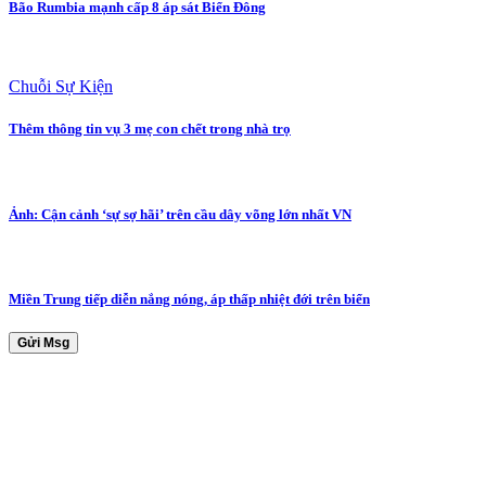
Bão Rumbia mạnh cấp 8 áp sát Biển Đông
Chuỗi Sự Kiện
Thêm thông tin vụ 3 mẹ con chết trong nhà trọ
Ảnh: Cận cảnh ‘sự sợ hãi’ trên cầu dây võng lớn nhất VN
Miền Trung tiếp diễn nắng nóng, áp thấp nhiệt đới trên biển
Gửi Msg