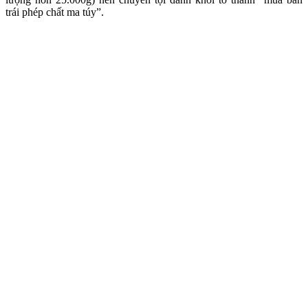
trái phép chất m‌a tú‌y”.