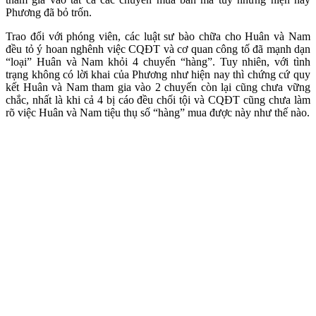
Phương đã bỏ trốn.
Trao đổi với phóng viên, các luật sư bào chữa cho Huân và Nam
đều tỏ ý hoan nghênh việc CQĐT và cơ quan công tố đã mạnh dạn
“loại” Huân và Nam khỏi 4 chuyến “hàng”. Tuy nhiên, với tình
trạng không có lời khai của Phương như hiện nay thì chứng cứ quy
kết Huân và Nam tham gia vào 2 chuyến còn lại cũng chưa vững
chắc, nhất là khi cả 4 bị cáo đều chối tội và CQĐT cũng chưa làm
rõ việc Huân và Nam tiệu thụ số “hàng” mua được này như thế nào.