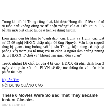
Trong khi đó thì Trung cũng khai, khi được Hùng đón là lên xe ô tô
đi luôn chứ không dừng xe để nhận “hàng” của ai. Đến khi bị CA
bắt thì mới biết chiếc túi để ở trên xe đựng heroin.
Liên quan đến lời khai bị “đánh đập” của Hùng và Trung, các luật
sư đã đề nghị HĐXX chấp nhận để ông Nguyễn Văn Liệu (người
từng bị giam cùng buồng với bị cáo Trung, hiện đang có mặt tại
phòng xử) tham gia tố tụng với tư cách là người làm chứng nhưng
đã bị HĐXX từ chối vì “ không liên quan đến vụ án”
Trước những lời chối tội của 4 bị cáo, HĐXX đã phải dành hơn 3
ngày cho phần xét hỏi. PLVN sẽ tiếp tục thông tin về diễn biến
phiên tòa này.
Nguồn Tin: