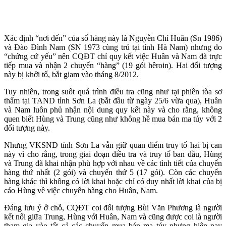
Xác định “nơi đến” của số hàng này là Nguyễn Chí Huân (Sn 1986)
và Đào Đình Nam (SN 1973 cùng trú tại tỉnh Hà Nam) nhưng do
“chứng cứ yếu” nên CQĐT chỉ quy kết việc Huân và Nam đã trực
tiếp mua và nhận 2 chuyến “hàng” (19 gói hêroin). Hai đối tượng
này bị khởi tố, bắt giam vào tháng 8/2012.
Tuy nhiên, trong suốt quá trình điều tra cũng như tại phiên tòa sơ
thẩm tại TAND tỉnh Sơn La (bắt đầu từ ngày 25/6 vừa qua), Huân
và Nam luôn phủ nhận nội dung quy kết này và cho rằng, không
quen biết Hùng và Trung cũng như không hề mua bán m‌a tú‌y với 2
đối tượng này.
Nhưng VKSND tỉnh Sơn La vẫn giữ quan điểm truy tố hai bị can
này vì cho rằng, trong giai đoạn điều tra và truy tố ban đầu, Hùng
và Trung đã khai nhận phù hợp với nhau về các tình tiết của chuyến
hàng thứ nhất (2 gói) và chuyến thứ 5 (17 gói). Còn các chuyến
hàng khác thì không có lời khai hoặc chỉ có duy nhất lời khai của bị
cáo Hùng về việc chuyển hàng cho Huân, Nam.
Đáng lưu ý ở chỗ, CQĐT coi đối tượng Bùi Văn Phương là người
kết nối giữa Trung, Hùng với Huân, Nam và cũng được coi là người
tham gia vào tất cả các chuyến mua bán m‌a tú‌y nhưng hiện nay