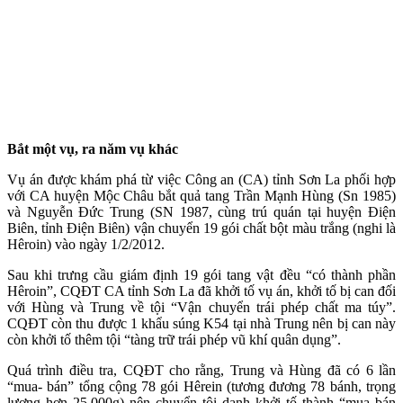
Bắt một vụ, ra năm vụ khác
Vụ án được khám phá từ việc Công an (CA) tỉnh Sơn La phối hợp
với CA huyện Mộc Châu bắt quả tang Trần Mạnh Hùng (Sn 1985)
và Nguyễn Đức Trung (SN 1987, cùng trú quán tại huyện Điện
Biên, tỉnh Điện Biên) vận chuyển 19 gói chất bột màu trắng (nghi là
Hêroin) vào ngày 1/2/2012.
Sau khi trưng cầu giám định 19 gói tang vật đều “có thành phần
Hêroin”, CQĐT CA tỉnh Sơn La đã khởi tố vụ án, khởi tố bị can đối
với Hùng và Trung về tội “Vận chuyển trái phép chất m‌a tú‌y”.
CQĐT còn thu được 1 khẩu súng K54 tại nhà Trung nên bị can này
còn khởi tố thêm tội “tàng trữ trái phép vũ khí quân dụng”.
Quá trình điều tra, CQĐT cho rằng, Trung và Hùng đã có 6 lần
“mua- bán” tổng cộng 78 gói Hêrein (tương đương 78 bánh, trọng
lượng hơn 25.000g) nên chuyển tội danh khởi tố thành “mua bán