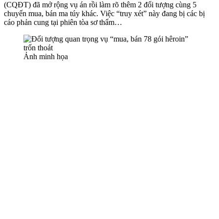
(CQĐT) đã mở rộng vụ án rồi làm rõ thêm 2 đối tượng cùng 5
chuyến mua, bán m‌a tú‌y khác. Việc “truy xét” này đang bị các bị
cáo phản cung tại phiên tòa sơ thẩm…
Ảnh minh họa