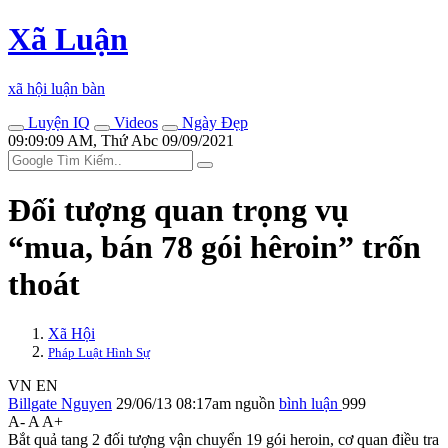
Xã Luận
xã hội luận bàn
Luyện IQ
Videos
Ngày Đẹp
09:09:09 AM, Thứ Abc 09/09/2021
Đối tượng quan trọng vụ
“mua, bán 78 gói hêroin” trốn
thoát
Xã Hội
Pháp Luật Hình Sự
VN
EN
Billgate Nguyen
29/06/13 08:17am
nguồn
bình luận
999
A-
A
A+
Bắt quả tang 2 đối tượng vận chuyển 19 gói heroin, cơ quan điều tra