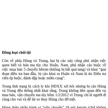
Đồng loạt chối tội
Còn về phía Hùng và Trung, hai bị cáo này cũng phủ nhận việc
quen biết và bán m‌a tú‌y cho Huân, Nam, phủ nhận cáo buộc về
việc mua bán 5 chuyến hêroin (không bị bắt quả tang) và khai “giai
đoạn điều tra ban đầu, bị cáo khai ra Huân và Nam là do Điều tra
viên ép buộc, đánh đập hoặc mớm cung”.
Trong tình trạng bị cách ly khi HĐXX xét hỏi nhưng bị cáo Hùng
và Trung đều thống nhất khai rằng, Trung không liên quan đến vụ
mua bán, vận chuyển m‌a tú‌y hôm 1/2/2012 vì Trung chỉ là người đi
cùng cho vui và để lái xe thay Hùng cho đỡ mệt.
Hùng thừa nhận hành vi “vận chuyển” 19 gói heroin (chứ không