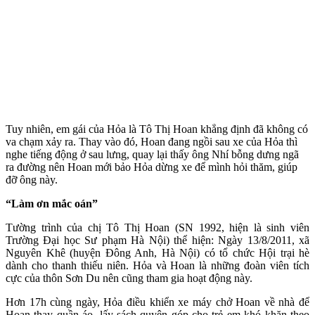
Tuy nhiên, em gái của Hỏa là Tô Thị Hoan khẳng định đã không có
va chạm xảy ra. Thay vào đó, Hoan đang ngồi sau xe của Hỏa thì
nghe tiếng động ở sau lưng, quay lại thấy ông Nhí bỗng dưng ngã
ra đường nên Hoan mới bảo Hỏa dừng xe để mình hỏi thăm, giúp
đỡ ông này.
“Làm ơn mắc oán”
Tường trình của chị Tô Thị Hoan (SN 1992, hiện là sinh viên
Trường Đại học Sư phạm Hà Nội) thể hiện: Ngày 13/8/2011, xã
Nguyên Khê (huyện Đông Anh, Hà Nội) có tổ chức Hội trại hè
dành cho thanh thiếu niên. Hỏa và Hoan là những đoàn viên tích
cực của thôn Sơn Du nên cũng tham gia hoạt động này.
Hơn 17h cùng ngày, Hỏa điều khiển xe máy chở Hoan về nhà để
Hoan thay quần áo, lấy sách quyên góp cho trẻ em khó khăn theo