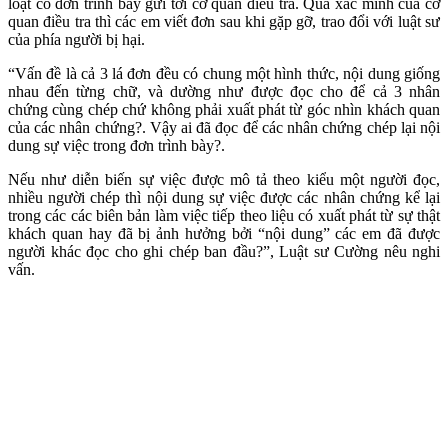
loạt có đơn trình bày gửi tới cơ quan điều tra. Qua xác minh của cơ
quan điều tra thì các em viết đơn sau khi gặp gỡ, trao đổi với luật sư
của phía người bị hại.
“Vấn đề là cả 3 lá đơn đều có chung một hình thức, nội dung giống
nhau đến từng chữ, và dường như được đọc cho để cả 3 nhân
chứng cùng chép chứ không phải xuất phát từ góc nhìn khách quan
của các nhân chứng?. Vậy ai đã đọc để các nhân chứng chép lại nội
dung sự việc trong đơn trình bày?.
Nếu như diễn biến sự việc được mô tả theo kiểu một người đọc,
nhiều người chép thì nội dung sự việc được các nhân chứng kể lại
trong các các biên bản làm việc tiếp theo liệu có xuất phát từ sự thật
khách quan hay đã bị ảnh hưởng bởi “nội dung” các em đã được
người khác đọc cho ghi chép ban đầu?”, Luật sư Cường nêu nghi
vấn.