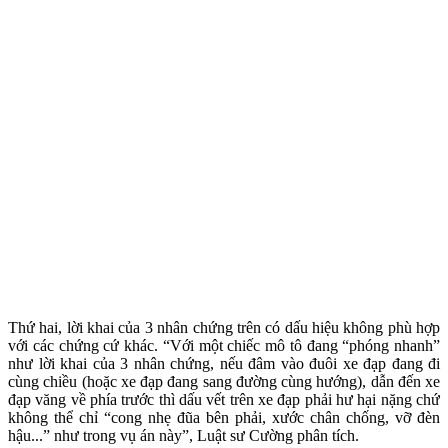
Thứ hai, lời khai của 3 nhân chứng trên có dấu hiệu không phù hợp
với các chứng cứ khác. “Với một chiếc mô tô đang “phóng nhanh”
như lời khai của 3 nhân chứng, nếu đâm vào đuôi xe đạp đang đi
cùng chiều (hoặc xe đạp đang sang đường cùng hướng), dẫn đến xe
đạp văng về phía trước thì dấu vết trên xe đạp phải hư hại nặng chứ
không thể chỉ “cong nhẹ đũa bên phải, xước chân chống, vỡ đèn
hậu...” như trong vụ án này”, Luật sư Cường phân tích.