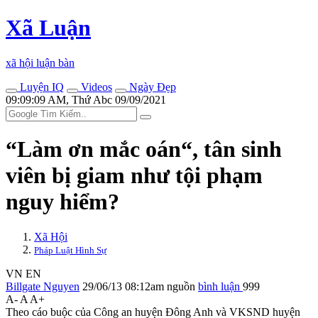
Xã Luận
xã hội luận bàn
Luyện IQ
Videos
Ngày Đẹp
09:09:09 AM, Thứ Abc 09/09/2021
“Làm ơn mắc oán“, tân sinh
viên bị giam như tội phạm
nguy hiểm?
Xã Hội
Pháp Luật Hình Sự
VN
EN
Billgate Nguyen
29/06/13 08:12am
nguồn
bình luận
999
A-
A
A+
Theo cáo buộc của Công an huyện Đông Anh và VKSND huyện