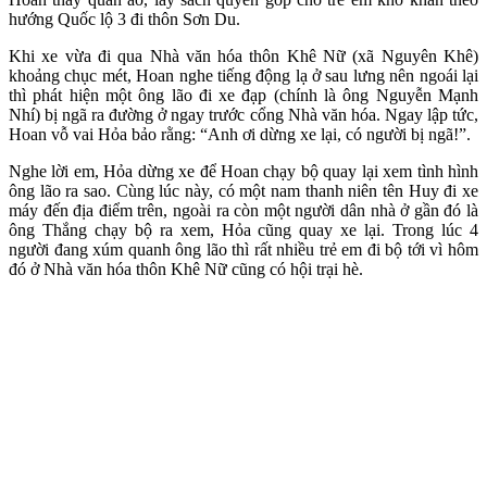
hướng Quốc lộ 3 đi thôn Sơn Du.
Khi xe vừa đi qua Nhà văn hóa thôn Khê Nữ (xã Nguyên Khê)
khoảng chục mét, Hoan nghe tiếng động lạ ở sau lưng nên ngoái lại
thì phát hiện một ông lão đi xe đạp (chính là ông Nguyễn Mạnh
Nhí) bị ngã ra đường ở ngay trước cổng Nhà văn hóa. Ngay lập tức,
Hoan vỗ vai Hỏa bảo rằng: “Anh ơi dừng xe lại, có người bị ngã!”.
Nghe lời em, Hỏa dừng xe để Hoan chạy bộ quay lại xem tình hình
ông lão ra sao. Cùng lúc này, có một nam thanh niên tên Huy đi xe
máy đến địa điểm trên, ngoài ra còn một người dân nhà ở gần đó là
ông Thắng chạy bộ ra xem, Hỏa cũng quay xe lại. Trong lúc 4
người đang xúm quanh ông lão thì rất nhiều trẻ em đi bộ tới vì hôm
đó ở Nhà văn hóa thôn Khê Nữ cũng có hội trại hè.