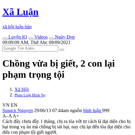
Xã Luận
xã hội luận bàn
Luyện IQ
Videos
Ngày Đẹp
09:09:09 AM, Thứ Abc 09/09/2021
Chồng vừa bị giết, 2 con lại
phạm trọng tội
Xã Hội
Pháp Luật Hình Sự
VN
EN
Susucn Nguyen
29/06/13 07:44am
nguồn
bình luận
999
A-
A
A+
Cách đây chưa đầy 1 tháng, chị ra tòa với tư cách là đại diện cho bị
hại trong vụ án mà chồng bị sát hại, nay chị lại đến tòa đại diện cho
đứa con phạm tội giết người.