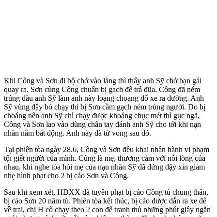
Khi Công và Sơn đi bộ chở vào làng thì thấy anh Sỹ chở bạn gái
quay ra. Sơn cùng Công chuẩn bị gạch để trả đũa. Công đã ném
trúng đầu anh Sỹ làm anh này loạng choạng đổ xe ra đường. Anh
Sỹ vùng dậy bỏ chạy thì bị Sơn cầm gạch ném trúng người. Do bị
choáng nên anh Sỹ chỉ chạy được khoảng chục mét thì gục ngã,
Công và Sơn lao vào dùng chân tay đánh anh Sỹ cho tới khi nạn
nhân nằm bất động. Anh này đã t‌ử von‌g sau đó.
Tại phiên tòa ngày 28.6, Công và Sơn đều khai nhận hành vi phạm
tội giết người của mình. Cùng là mẹ, thương cảm với nỗi lòng của
nhau, khi nghe tòa hỏi mẹ của nạn nhân Sỹ đã đứng dậy xin giảm
nhẹ hình phạt cho 2 bị cáo Sơn và Công.
Sau khi xem xét, HĐXX đã tuyên phạt bị cáo Công tù chung thân,
bị cáo Sơn 20 năm tù. Phiên tòa kết thúc, bị cáo được dẫn ra xe để
về trại, chị H cố chạy theo 2 con để tranh thủ những phút giây ngắn