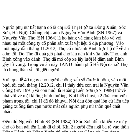
Người phụ nữ bất hạnh đó là chị Đỗ Thị H (ở xã Đồng Xuân, Sóc
Sơn, Hà Nội). Chồng chị - anh Nguyễn Văn Bình (SN 1967) và
Nguyễn Văn Thọ (SN 1964) là họ hàng và cùng làm bảo vệ với
nhau tại một công ty cổ phân sản xuất vật liệu ở địa phương. Vào
một ngày đầu tháng 11.2012, Thọ có nhờ anh Bình trực hộ để về ăn
cơm tối. Do Thọ đi quá giờ phải chờ lâu nên khi vừa thấy Thọ, anh
Bình xông vào đánh. Thọ đã mở cốp xe lấy lưỡi lê đâm anh Bình
gây t‌ử von‌g. Trong vụ án này TAND thành phố Hà Nội đã xử Thọ
tù chung thân về tội giết người.
Vừa qua lễ 49 ngày cho người chồng xấu số được ít hôm, vào một
buổi tối cuối tháng 12.2012, chị H thấy đứa con trai là Nguyễn Văn
Công (SN 1991) và con nuôi là Hoàng Liên Sơn (SN 1989) trở về
nhà với vẻ mặt không bình thường. Khi biết chuyện 2 đứa con vừa
phạm trọng tội, chị H đã đổ khụyu. Nỗi đau đớn quá lớn cứ liên tiếp
giáng xuống làm cạn nước mắt của người phụ nữ thôn quê chất
phác.
Đêm đó Nguyễn Đình Sỹ (SN 1984) ở Sóc Sơn điều khiển xe máy
chở cô bạn gái tên Linh đi chơi. Khi 2 người đến ngã ba rẽ vào thôn