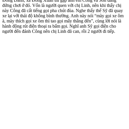
Đồng Dành, xã Đồng Xuân thì gặp anh em Công và Sơn đang
đứng chơi ở đó. Vốn là người quen với chị Linh, nên khi thấy chị
này Công đã cất tiếng gọi pha chút đùa. Nghe thấy thế Sỹ đã quay
xe lại với thái độ không bình thường. Anh này nói “mày gọi xe ôm
à, mày thích gọi xe ôm thì tao gọi mấy thằng đến”, cùng lời nói là
hành động rút điện thoại ra bấm gọi. Nghĩ anh Sỹ gọi điện cho
người đến đánh Công nên chị Linh đã can, rồi 2 người đi tiếp.