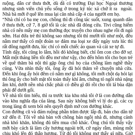
ruộng, dân cư thưa thớt, dù đã có trường Đại học Ngoại thương
nhưng sinh viên chủ yếu sống ở trong ký túc xá chứ ít ra ngoài.
Nhà bà mới ở quê lên mua lại căn nhà cấp 4 của người em họ.
“Nhà chỉ có ba mẹ con, chồng thì đi công tác suốt, xung quanh dân
ở thưa thớt, cứ 7, 8 giờ tối là các nhà đã đóng cửa. Tivi cũng hiếm
nhà có nên mấy mẹ con thường đọc truyện cho nhau nghe rồi đi ngủ
sớm. Hai đứa trẻ thì không sao nhưng tôi thì mười tối như một, đều
nằm mơ thấy có một đoàn xe đám ma loại xe đẩy ngày xưa lúc thì
rất đông người đưa, lúc chỉ có mỗi chiếc áo quan và cái xe tự đi.
Tỉnh dậy, tôi cũng lo lắm, hồi đó không biết, chỉ ôm con cho đỡ sợ.
Mất một tháng liền tôi đều mơ như vậy, cho đến hôm tôi cho bọn trẻ
về quê thăm bà nội thì gặp ông chú họ của chồng làm nghề thầy
cúng. Vừa nhìn thấy tôi, ông ấy đã hỏi thăm về chuyện nhà cửa.
Đến khi ông ấy hỏi đêm có nằm mơ gì không, tôi mới chột dạ hỏi lại
thì ông ấy cho biết mặt tôi toàn thấy khí âm, chứng tỏ ngôi nhà nặng
âm khí, dưới nền nhà chắc phải có điều gì đó rồi cho tôi lá bùa dặn
phải để dưới gối.
Về nhà tôi tìm hiểu, thì ra trước kia khu nhà tôi ở là con đường dẫn
vào khu nghĩa địa của làng. Sau này không biết vì lý do gì, các cụ
trong làng đi xem bói nên quyết định mở con đường khác.
Con đường cũ và đám ruộng phần trăm được lấp đi, bán cho dân tứ
xứ đến ở. Tôi về nhà bàn với chồng bán ngôi nhà đi, nhưng cảnh
nhà khó khăn, không đủ tiền mua chỗ khác. Ông chú tôi thấy vậy
mới bày cách là làm cây hương ngoài trời, cứ ngày rằm, mùng một
chịu khó lên đó thắp hương. Từ đó tôi không mơ thấy gì nữa. Giờ