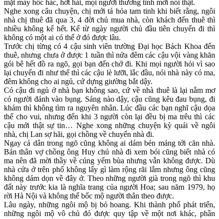
mặt mày hốc hác, hớt hải, mọi người thương tình mới nói thật.
Nghe xong câu chuyện, chị mới tá hỏa tam tinh khi biết rằng, ngôi
nhà chị thuê đã qua 3, 4 đời chủ mua nhà, còn khách đến thuê thì
nhiều không kể hết. Kể từ ngày người chủ đầu tiên chuyển đi thì
không có một ai có thể ở đó được lâu.
Trước chị từng có 4 cậu sinh viên trường Đại học Bách Khoa đến
thuê, nhưng chưa ở được 1 tuần thì nửa đêm các cậu vội vàng khăn
gói bê hết đồ ra ngõ, gọi bạn đến chở đi. Khi mọi người hỏi vì sao
lại chuyển đi như thế thì các cậu lè lưỡi, lắc đầu, nói nhà này có ma,
đêm không cho ai ngủ, cứ dựng giường bắt dậy.
Có cậu đi ngủ ở nhà bạn không sao, cứ về nhà thuê là lại nằm mơ
có người đánh vào bụng. Sáng nào dậy, cậu cũng kêu đau bụng, đi
khám thì không tìm ra nguyên nhân. Lúc đầu các bạn nghĩ cậu dọa
thế cho vui, nhưng đến khi 3 người còn lại đều bị ma trêu thì các
cậu mới thật sự tin… Nghe xong những chuyện kỳ quái về ngôi
nhà, chị Lan sợ hãi, gọi chồng về chuyển nhà đi.
Ngay cả dân trong ngõ cũng không ai dám bén mảng tới căn nhà.
Bản thân vợ chồng ông Huy chủ nhà đi xem bói cũng biết nhà có
ma nên đã mời thầy về cúng yểm bùa nhưng vẫn không được. Dù
nhà cửa ở trên phố không lấy gì làm rộng rãi lắm nhưng ông cũng
không dám dọn về đây ở. Theo những người già trong ngõ thì khu
đất này trước kia là nghĩa trang của người Hoa; sau năm 1979, họ
rời Hà Nội và không thể bốc mộ người thân theo được.
Lâu ngày, những ngôi mộ bị bỏ hoang. Khi thành phố phát triển,
những ngôi mộ vô chủ đó được quy tập về một nơi khác, phần