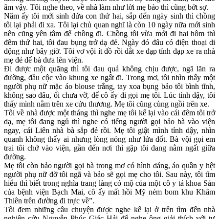
âm vậy. Tôi nghe theo, về nhà làm như lời mẹ bảo thì cũng bớt sợ.
Năm ấy tôi mới sinh đứa con thứ hai, sắp đến ngày sinh thì chồng
tôi lại phải đi xa. Tôi lại chủ quan nghĩ là còn 10 ngày nữa mới sinh
nên cũng yên tâm để chồng đi. Chồng tôi vừa mới đi hai hôm thì
đêm thứ hai, tôi đau bụng trở dạ đẻ. Ngày đó đâu có điện thoại di
động như bây giờ. Tôi vơ vội ít đồ rồi dắt xe đạp tính đạp xe ra nhà
mẹ đẻ để bà đưa lên viện.
Đi được một quãng thì tôi đau quá không chịu được, ngã lăn ra
đường, đầu cộc vào khung xe ngất đi. Trong mơ, tôi nhìn thấy một
người phụ nữ mặc áo blouse trắng, tay xoa bụng bảo tôi bình tĩnh,
không sao đâu, ối chưa vỡ, để cô ấy đi gọi mẹ tôi. Lúc tỉnh dậy, tôi
thấy mình nằm trên xe cứu thương. Mẹ tôi cũng cùng ngồi trên xe.
Tôi về nhà được một tháng thì nghe mẹ tôi kể lại vào cái đêm tôi trở
dạ, mẹ tôi đang ngủ thì nghe có tiếng người gọi bảo bà vào viện
ngay, cái Liên nhà bà sắp đẻ rồi. Mẹ tôi giật mình tỉnh dậy, nhìn
quanh không thấy ai nhưng lòng nóng như lửa đốt. Bà vội gọi em
trai tôi chở vào viện, gần đến nơi thì gặp tôi đang nằm ngất giữa
đường.
Mẹ tôi còn bảo người gọi bà trong mơ có hình dáng, áo quần y hệt
người phụ nữ đỡ tôi ngã và bảo sẽ gọi mẹ cho tôi. Sau này, tôi tìm
hiểu thì biết trong nghĩa trang làng có mộ của một cô y tá khoa Sản
của bệnh viện Bạch Mai, cô ấy mất hồi Mỹ ném bom khu Khâm
Thiên trên đường đi trực về”.
Tôi đem những câu chuyện được nghe kể lại ở trên tìm đến nhà
nghiên cứu Nguyễn Phúc Giác Hải để nghe ông giải thích với tư