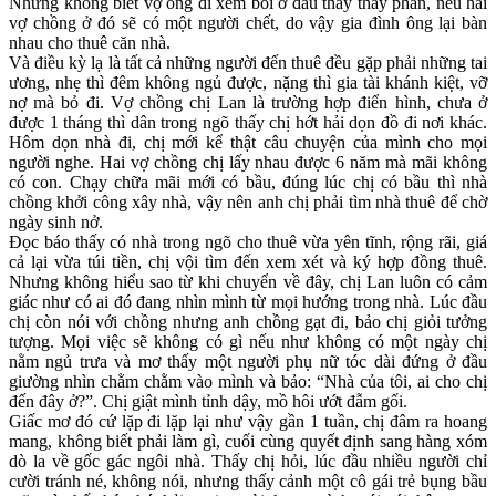
Nhưng không biết vợ ông đi xem bói ở đâu thấy thầy phán, nếu hai
vợ chồng ở đó sẽ có một người chết, do vậy gia đình ông lại bàn
nhau cho thuê căn nhà.
Và điều kỳ lạ là tất cả những người đến thuê đều gặp phải những tai
ương, nhẹ thì đêm không ngủ được, nặng thì gia tài khánh kiệt, vỡ
nợ mà bỏ đi. Vợ chồng chị Lan là trường hợp điển hình, chưa ở
được 1 tháng thì dân trong ngõ thấy chị hớt hải dọn đồ đi nơi khác.
Hôm dọn nhà đi, chị mới kể thật câu chuyện của mình cho mọi
người nghe. Hai vợ chồng chị lấy nhau được 6 năm mà mãi không
có con. Chạy chữa mãi mới có bầu, đúng lúc chị có bầu thì nhà
chồng khởi công xây nhà, vậy nên anh chị phải tìm nhà thuê để chờ
ngày sinh nở.
Đọc báo thấy có nhà trong ngõ cho thuê vừa yên tĩnh, rộng rãi, giá
cả lại vừa túi tiền, chị vội tìm đến xem xét và ký hợp đồng thuê.
Nhưng không hiểu sao từ khi chuyển về đây, chị Lan luôn có cảm
giác như có ai đó đang nhìn mình từ mọi hướng trong nhà. Lúc đầu
chị còn nói với chồng nhưng anh chồng gạt đi, bảo chị giỏi tưởng
tượng. Mọi việc sẽ không có gì nếu như không có một ngày chị
nằm ngủ trưa và mơ thấy một người phụ nữ tóc dài đứng ở đầu
giường nhìn chằm chằm vào mình và bảo: “Nhà của tôi, ai cho chị
đến đây ở?”. Chị giật mình tỉnh dậy, mồ hôi ướt đẫm gối.
Giấc mơ đó cứ lặp đi lặp lại như vậy gần 1 tuần, chị đâm ra hoang
mang, không biết phải làm gì, cuối cùng quyết định sang hàng xóm
dò la về gốc gác ngôi nhà. Thấy chị hỏi, lúc đầu nhiều người chỉ
cười tránh né, không nói, nhưng thấy cảnh một cô gái trẻ bụng bầu