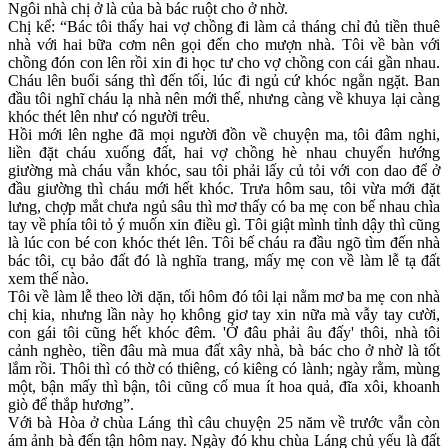
Ngôi nhà chị ở là của bà bác ruột cho ở nhờ.
Chị kể: “Bác tôi thấy hai vợ chồng đi làm cả tháng chỉ đủ tiền thuê
nhà với hai bữa cơm nên gọi đến cho mượn nhà. Tôi về bàn với
chồng đón con lên rồi xin đi học tư cho vợ chồng con cái gần nhau.
Cháu lên buổi sáng thì đến tối, lúc đi ngủ cứ khóc ngằn ngặt. Ban
đầu tôi nghĩ cháu lạ nhà nên mới thế, nhưng càng về khuya lại càng
khóc thét lên như có người trêu.
Hồi mới lên nghe đã mọi người đồn về chuyện ma, tôi đâm nghi,
liền đặt cháu xuống đất, hai vợ chồng hè nhau chuyển hướng
giường mà cháu vẫn khóc, sau tôi phải lấy củ tỏi với con dao để ở
đầu giường thì cháu mới hết khóc. Trưa hôm sau, tôi vừa mới đặt
lưng, chợp mắt chưa ngủ sâu thì mơ thấy có ba mẹ con bế nhau chìa
tay về phía tôi tỏ ý muốn xin điều gì. Tôi giật mình tỉnh dậ‌y th‌ì cũng
là lúc con bé con khóc thét lên. Tôi bế cháu ra đầu ngõ tìm đến nhà
bác tôi, cụ bảo đất đó là nghĩa trang, mấy mẹ con về làm lễ tạ đất
xem thế nào.
Tôi về làm lễ theo lời dặn, tối hôm đó tôi lại nằm mơ ba mẹ con nhà
chị kia, nhưng lần này họ không giơ tay xin nữa mà vẫy tay cười,
con gái tôi cũng hết khóc đêm. 'Ở đâu phải âu đấy' thôi, nhà tôi
cảnh nghèo, tiền đâu mà mua đất xây nhà, bà bác cho ở nhờ là tốt
lắm rồi. Thôi thì có thờ có thiêng, có kiêng có lành; ngày rằm, mùng
một, bận mấy thì bận, tôi cũng cố mua ít hoa quả, đĩa xôi, khoanh
giò để thắp hương”.
Với bà Hòa ở chùa Láng thì câu chuyện 25 năm về trước vẫn còn
ám ảnh bà đến tận hôm nay. Ngày đó khu chùa Láng chủ yếu là đất