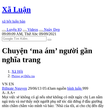
Xã Luận
xã hội luận bàn
Luyện IQ
Videos
Ngày Đẹp
09:09:09 AM, Thứ Abc 09/09/2021
Chuyện ‘ma ám’ người gần
nghĩa trang
Xã Hội
Phóng sự Điều tra
VN
EN
Billgate Nguyen
29/06/13 05:43am
nguồn
bình luận
999
A-
A
A+
Mọi việc sẽ không có gì nếu như không có một ngày chị Lan nằm
ngủ trưa và mơ thấy một người phụ nữ tóc dài đứng ở đầu giường
nhìn chằm chằm vào mình và bảo: ’Nhà của tôi, ai cho chị đến đây