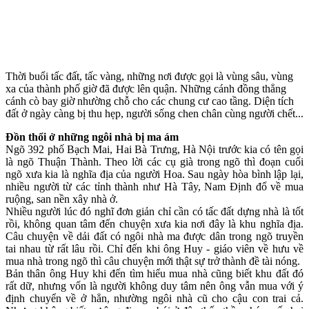
Thời buổi tấc đất, tấc vàng, những nơi được gọi là vùng sâu, vùng
xa của thành phố giờ đã được lên quận. Những cánh đồng thẳng
cánh cò bay giờ nhường chỗ cho các chung cư cao tầng. Diện tích
đất ở ngày càng bị thu hẹp, người sống chen chân cùng người chết...
Đồn thổi ở những ngôi nhà bị ma ám
Ngõ 392 phố Bạch Mai, Hai Bà Trưng, Hà Nội trước kia có tên gọi
là ngõ Thuận Thành. Theo lời các cụ già trong ngõ thì đoạn cuối
ngõ xưa kia là nghĩa địa của người Hoa. Sau ngày hòa bình lập lại,
nhiều người từ các tỉnh thành như Hà Tây, Nam Định đổ về mua
ruộng, san nền xây nhà ở.
Nhiều người lúc đó nghĩ đơn giản chỉ cần có tấc đất dựng nhà là tốt
rồi, không quan tâm đến chuyện xưa kia nơi đây là khu nghĩa địa.
Câu chuyện về dải đất có ngôi nhà ma được dân trong ngõ truyền
tai nhau từ rất lâu rồi. Chỉ đến khi ông Huy - giáo viên về hưu về
mua nhà trong ngõ thì câu chuyện mới thật sự trở thành đề tài nóng.
Bản thân ông Huy khi đến tìm hiểu mua nhà cũng biết khu đất đó
rất dữ, nhưng vốn là người không duy tâm nên ông vẫn mua với ý
định chuyển về ở hẳn, nhường ngôi nhà cũ cho cậu con trai cả.