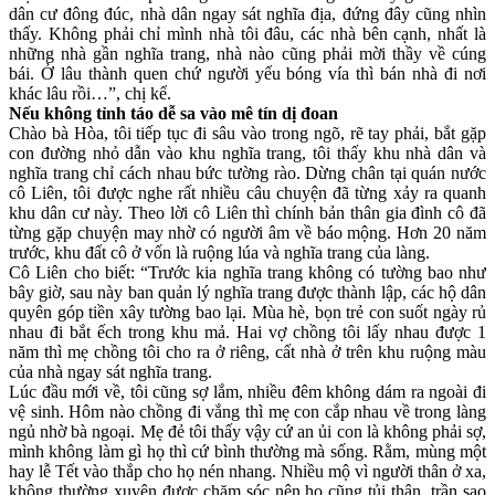
dân cư đông đúc, nhà dân ngay sát nghĩa địa, đứng đây cũng nhìn
thấy. Không phải chỉ mình nhà tôi đâu, các nhà bên cạnh, nhất là
những nhà gần nghĩa trang, nhà nào cũng phải mời thầy về cúng
bái. Ở lâu thành quen chứ người yếu bóng vía thì bán nhà đi nơi
khác lâu rồi…”, chị kể.
Nếu không tỉnh táo dễ sa vào mê tín dị đoan
Chào bà Hòa, tôi tiếp tục đi sâu vào trong ngõ, rẽ tay phải, bắt gặp
con đường nhỏ dẫn vào khu nghĩa trang, tôi thấy khu nhà dân và
nghĩa trang chỉ cách nhau bức tường rào. Dừng chân tại quán nước
cô Liên, tôi được nghe rất nhiều câu chuyện đã từng xảy ra quanh
khu dân cư này. Theo lời cô Liên thì chính bản thân gia đình cô đã
từng gặp chuyện may nhờ có người âm về báo mộng. Hơn 20 năm
trước, khu đất cô ở vốn là ruộng lúa và nghĩa trang của làng.
Cô Liên cho biết: “Trước kia nghĩa trang không có tường bao như
bây giờ, sau này ban quản lý nghĩa trang được thành lập, các hộ dân
quyên góp tiền xây tường bao lại. Mùa hè, bọn trẻ con suốt ngày rủ
nhau đi bắt ếch trong khu mả. Hai vợ chồng tôi lấy nhau được 1
năm thì mẹ chồng tôi cho ra ở riêng, cất nhà ở trên khu ruộng màu
của nhà ngay sát nghĩa trang.
Lúc đầu mới về, tôi cũng sợ lắm, nhiều đêm không dám ra ngoài đi
vệ sinh. Hôm nào chồng đi vắng thì mẹ con cắp nhau về trong làng
ngủ nhờ bà ngoại. Mẹ đẻ tôi thấy vậy cứ an ủi con là không phải sợ,
mình không làm gì họ thì cứ bình thường mà sống. Rằm, mùng một
hay lễ Tết vào thắp cho họ nén nhang. Nhiều mộ vì người thân ở xa,
không thường xuyên được chăm sóc nên họ cũng tủi thân, trần sao