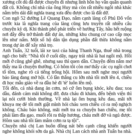
xương cốt dù đã được chuyển đi nhưng linh hồn họ vẫn quẩn quanh
đất cũ. Không chỉ nhà của ông Huy mà còn rất nhiều ngôi nhà khác
nằm trên dải đất nghĩa trang xưa đều được cho là đất dữ.
Con ngõ 52 đường Lê Quang Đạo, nằm cạnh làng cổ Phú Đô vốn
trước kia là nghĩa trang của làng cũng lưu truyền rất nhiều câu
chuyện kỳ dị. Khi thành phố phát triển về hướng Tây, hầu hết ruộng
nơi đây đều trở thành đất dự án, những khu chung cư cao cấp mọc
lên như nấm. Một số hộ dân tận dụng phần đất thừa không nằm
trong dự án để xây nhà trọ.
Anh Tuấn, 32 tuổi, lái xe taxi của hãng Thanh Nga, thuê nhà trong
ngõ cho biết: “Nhà tôi ở cuối dãy, ngay trái nhà là hai ngôi mộ. Hồi
mới ở cũng ghê ghê, nhưng sau thì quen dần. Chuyện đêm nằm mơ
thấy ma là chuyện thường. Có hôm tôi còn mơ thấy các cụ ngồi chơi
tổ tôm, nghe rõ cả tiếng trống hội. Hôm sau mới nghe mọi người
bảo làng đang mở hội. Có lần thằng cu lớn nhà tôi mới lên 4, chiều
đi học mẫu giáo về ra đầu hè đi 'tè' luôn lên mộ.
Tối đến, cả nhà đang ăn cơm, nó cứ ôm bụng khóc, kêu đau; xoa
dầu, đánh cảm mãi không đỡ, đưa cháu đi khám, đến bệnh viện thì
lại nói cười bình thường. Về nhà lại ôm bụng kêu đau, mãi tới
khuya mẹ đẻ tôi mới giật mình hỏi cháu xem chiều có ra mộ nghịch
không. Cháu bảo không, mãi mới tra ra chuyện ban chiều, mẹ tôi
phải làm đĩa gạo, muối rồi ra thắp hương, cháu mới đỡ và ngủ được.
Hôm sau nhà tôi làm mâm cơm ra tạ tội”.
Chuyện nhà chị Lan buôn đồng nát bên cạnh cũng khiến người
nghe không khỏi sởn da gà. Nhà chị Lan cách nhà anh Tuấn ba nhà.