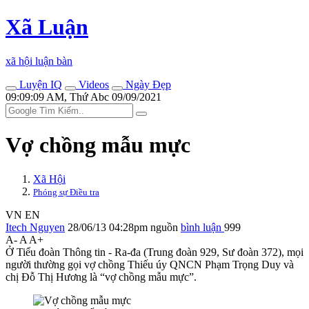
Xã Luận
xã hội luận bàn
Luyện IQ
Videos
Ngày Đẹp
09:09:09 AM, Thứ Abc 09/09/2021
Vợ chồng mẫu mực
Xã Hội
Phóng sự Điều tra
VN
EN
Itech Nguyen
28/06/13 04:28pm
nguồn
bình luận
999
A-
A
A+
Ở Tiểu đoàn Thông tin - Ra-đa (Trung đoàn 929, Sư đoàn 372), mọi
người thường gọi vợ chồng Thiếu úy QNCN Phạm Trọng Duy và
chị Đỗ Thị Hương là “vợ chồng mẫu mực”.