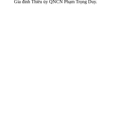
Gia đình Thiếu úy QNCN Phạm Trọng Duy.