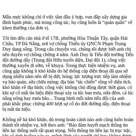
Mẫu mực không chỉ ở việc tâm đầu ý hợp, vun đắp xây dựng gia
đình hạnh phúc, mà trong công tác, họ cũng luôn là “quán quân” về
khen thưởng của đơn vị.
Tôi tìm đến căn nhà ở tổ 17B, phường Hòa Thuận Tây, quận Hải
Châu, TP Đà Nẵng, nơi vợ chồng Thiếu úy QNCN Phạm Trọng
Duy đang sống. Trong câu chuyện vui, chúng tôi được biết anh chị
nên duyên vợ chồng chừng 4 năm. Anh Duy là Tiểu đội trưởng Tiểu
đội đường dây (Trung đội Hữu tuyến điện, Đại đội 1), công việc
thường xuyên đi sớm, về khuya. Trong thực hiện nhiệm vụ, anh
cũng gặp không ít khó khăn do hệ thống cáp điện thoại đã qua sử
dụng nhiều năm nên dễ bị đứt, hỏng; lực lượng trực tiếp làm nhiệm
vụ bảo quản, sửa chữa mỏng; địa bàn “tác chiến” rộng về diện tích,
khó khăn về địa hình; công việc không chủ động được thời gian, có
khi sự cố mất tín hiệu điện thoại xảy ra lúc ban trưa, nửa đêm, cả lúc
nắng nóng hay mưa bão... Trung bình mỗi năm tiểu đội của anh
phải khắc phục chừng 400 lượt sự cố do đứt đường dây, điện thoại
bị mất tín hiệu.
Không nề hà khó khăn, dù trong hoàn cảnh nào anh cũng luôn hoàn
thành tốt nhiệm vụ, bởi theo anh: “Bảo đảm huyết mạch thông tin
liên lạc thông suốt rất quan trọng. Nếu thông tin liên lạc bị trục trặc,
khi có tình huống xảy ra, mệnh lệnh của người chỉ huy không được