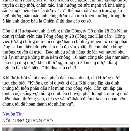
truyền đi kịp thời, chính xác, ảnh hưởng tới sức mạnh và khả năng
sẵn sàng chiến đấu của đơn vị”. Vì thế mà mới 7 năm trong quân
ngũ nhưng năm nào anh cũng được cấp trên khen thưởng, trong đó
5 lần anh được bầu là Chiến sĩ thi đua cấp cơ sở.
Còn chị Hương-vợ anh là công nhân Công ty Cổ phần 28 Đà Nẵng,
đơn vị thành viên của Tổng công ty 28 (Tổng cục Hậu cần). Công
việc tưởng chừng như chỉ có giờ hành chính ấy nhiều lúc cũng phải
tăng ca làm thêm do yêu cầu tiến độ sản xuất, rồi con nhỏ, chồng
thường xuyên đi trực... Bao nhiêu gánh nặng đè lên vai người phụ
nữ ấy, nhưng không thua kém chồng, 10 năm công tác gần như năm
nào chị cũng được khen thưởng, trong đó 3 lần chị được đồng
nghiệp bầu là Chiến sĩ thi đua cấp cơ sở.
Khi được hỏi về bí quyết phấn đấu của anh chị, chị Hương cười
tươi cho biết: “Không có bí quyết gì đâu. Khi chưa lập gia đình,
chúng tôi luôn phấn đấu hết mình cho công việc. Còn khi lập gia
đình, cuộc sống vợ chồng có nhiều chuyện phải lo nghĩ, nhưng nhờ
hiểu nhau, thương yêu, chia sẻ và trở thành điểm tựa cho nhau nên
chúng tôi đã hoàn thành tốt nhiệm vụ”.
Nguồn Tin: