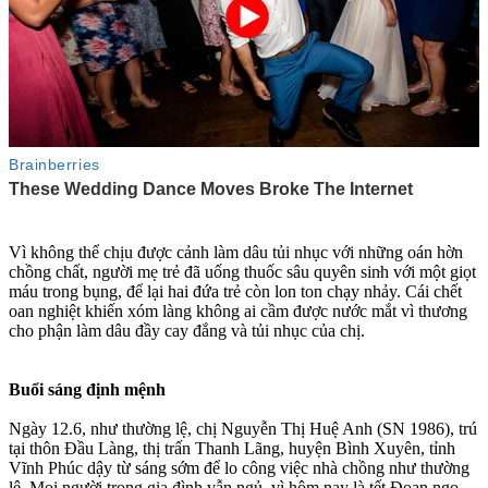
Vì không thể chịu được cảnh làm dâu tủi nhục với những oán hờn
chồng chất, người mẹ trẻ đã uống thuốc sâu quy‌ּên sin‌ּh với một giọt
máu trong bụng, để lại hai đứa trẻ còn lon ton chạy nhảy. Cái chết
oan nghiệt khiến xóm làng không ai cầm được nước mắt vì thương
cho phận làm dâu đầy cay đắng và tủi nhục của chị.
Buổi sáng định mệnh
Ngày 12.6, như thường lệ, chị Nguyễn Thị Huệ Anh (SN 1986), trú
tại thôn Đầu Làng, thị trấn Thanh Lãng, huyện Bình Xuyên, tỉnh
Vĩnh Phúc dậy từ sáng sớm để lo công việc nhà chồng như thường
lệ. Mọi người trong gia đình vẫn ngủ, vì hôm nay là tết Đoan ngọ