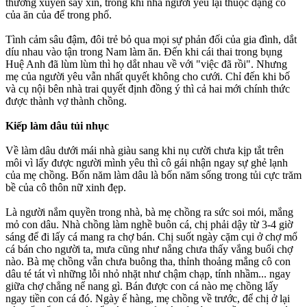
thường xuyên say xỉn, trong khi nhà người yêu lại thuộc dạng có
của ăn của để trong phố.
Tình cảm sâu đậm, đôi trẻ bỏ qua mọi sự phản đối của gia đình, dắt
díu nhau vào tận trong Nam làm ăn. Đến khi cái thai trong bụng
Huệ Anh đã lùm lùm thì họ dắt nhau về với "việc đã rồi". Nhưng
mẹ của người yêu vẫn nhất quyết không cho cưới. Chỉ đến khi bố
và cụ nội bên nhà trai quyết định đồng ý thì cả hai mới chính thức
được thành vợ thành chồng.
Kiếp làm dâu tủi nhục
Về làm dâu dưới mái nhà giàu sang khi nụ cười chưa kịp tắt trên
môi vì lấy được người mình yêu thì cô gái nhận ngay sự ghẻ lạnh
của mẹ chồng. Bốn năm làm dâu là bốn năm sống trong tủi cực trăm
bề của cô thôn nữ xinh đẹp.
Là người nắm quyền trong nhà, bà mẹ chồng ra sức soi mói, mắng
mỏ con dâu. Nhà chồng làm nghề buôn cá, chị phải dậy từ 3-4 giờ
sáng để đi lấy cá mang ra chợ bán. Chị suốt ngày cặm cụi ở chợ mổ
cá bán cho người ta, mưa cũng như nắng chưa thấy vắng buổi chợ
nào. Bà mẹ chồng vẫn chưa buông tha, thỉnh thoảng mắng cô con
dâu té tát vì những lỗi nhỏ nhặt như chậm chạp, tính nhầm... ngay
giữa chợ chẳng nể nang gì. Bán được con cá nào mẹ chồng lấy
ngay tiền con cá đó. Ngày ế hàng, mẹ chồng về trước, để chị ở lại