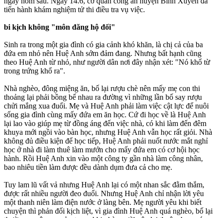
ngày hôm sau. Ngày 14.6, cơ quan công an huyện Bình Xuyên đã
tiến hành khám nghiệm t‌ử th‌i điều tra vụ việc.
bi kịch không "môn đăng hộ đối"
Sinh ra trong một gia đình có gia cảnh khó khăn, là chị cả của ba
đứa em nhỏ nên Huệ Anh sớm đảm đang. Nhưng bất hạnh cũng
theo Huệ Anh từ nhỏ, như người dân nơi đây nhận xét: "Nó khổ từ
trong trứng khổ ra".
Nhà nghèo, đông miệng ăn, bố lại rượu chè nên mấy mẹ con thi
thoảng lại phải bồng bế nhau ra đường vì những lần bố say rượu
chửi mắng xua đuổi. Mẹ và Huệ Anh phải làm việc cật lực để nuôi
sống gia đình cùng mấy đứa em ăn học. Cứ đi học về là Huệ Anh
lại lao vào giúp mẹ từ đồng áng đến việc nhà, có khi làm đến đêm
khuya mới ngồi vào bàn học, nhưng Huệ Anh vẫn học rất giỏi. Nhà
không đủ điều kiện để học tiếp, Huệ Anh phải nuốt nước mắt nghỉ
học ở nhà đi làm thuê làm mướn cho mấy đứa em có cơ hội học
hành. Rồi Huệ Anh xin vào một công ty gần nhà làm công nhân,
bao nhiêu tiền làm được đều dành dụm đưa cả cho mẹ.
Tuy lam lũ vất vả nhưng Huệ Anh lại có một nhan sắc đằm thắm,
được rất nhiều người đeo đuổi. Nhưng Huệ Anh chỉ nhận lời yêu
một thanh niên làm điện nước ở làng bên. Mẹ người yêu khi biết
chuyện thì phản đối kịch liệt, vì gia đình Huệ Anh quá nghèo, bố lại