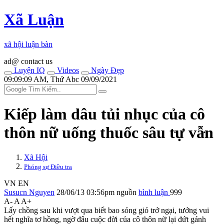
Xã Luận
xã hội luận bàn
ad@ contact us
Luyện IQ
Videos
Ngày Đẹp
09:09:09 AM, Thứ Abc 09/09/2021
Kiếp làm dâu tủi nhục của cô
thôn nữ uống thuốc sâu t‌ּự vẫ‌ּn
Xã Hội
Phóng sự Điều tra
VN
EN
Susucn Nguyen
28/06/13 03:56pm
nguồn
bình luận
999
A-
A
A+
Lấy chồng sau khi vượt qua biết bao sóng gió trở ngại, tưởng vui
hết nghĩa tơ hồng, ngờ đâu cuộc đời của cô thôn nữ lại đứt gánh