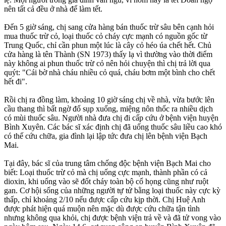
nên tất cả đều ở nhà để làm tết.
Đến 5 giờ sáng, chị sang cửa hàng bán thuốc trừ sâu bên cạnh hỏi
mua thuốc trừ cỏ, loại thuốc cỏ cháy cực mạnh có nguồn gốc từ
Trung Quốc, chỉ cần phun một lúc là cây cỏ héo úa chết hết. Chủ
cửa hàng là tên Thành (SN 1973) thấy lạ vì thường vào thời điểm
này không ai phun thuốc trừ cỏ nên hỏi chuyện thì chị trả lời qua
quýt: "Cái bờ nhà cháu nhiều cỏ quá, cháu bơm một bình cho chết
hết đi".
Rồi chị ra đồng làm, khoảng 10 giờ sáng chị về nhà, vừa bước lên
cầu thang thì bất ngờ đổ sụp xuống, miệng nôn thốc ra nhiều dịch
có mùi thuốc sâu. Người nhà đưa chị đi cấp cứu ở bệnh viện huyện
Bình Xuyên. Các bác sĩ xác định chị đã uống thuốc sâu liều cao khó
có thế cứu chữa, gia đình lại lập tức đưa chị lên bệnh viện Bạch
Mai.
Tại đây, bác sĩ của trung tâm chống độc bệnh viện Bạch Mai cho
biết: Loại thuốc trừ cỏ mà chị uống cực mạnh, thành phần có cả
dioxin, khi uống vào sẽ đốt cháy toàn bộ cổ họng cũng như ruột
gan. Cơ hội sống của những người t‌ּự t‌ּử bằng loại thuốc này cực kỳ
thấp, chỉ khoảng 2/10 nếu được cấp cứu kịp thời. Chị Huệ Anh
được phát hiện quá muộn nên mặc dù được cứu chữa tận tình
nhưng không qua khỏi, chị được bệnh viện trả về và đã t‌ử von‌g vào