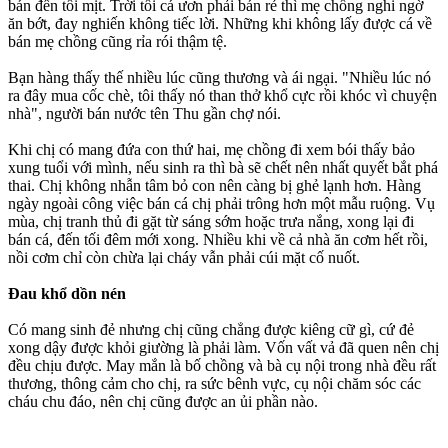
bán đến tối mịt. Trời tối cá ươn phải bán rẻ thì mẹ chồng nghi ngờ
ăn bớt, đay nghiến không tiếc lời. Những khi không lấy được cá về
bán mẹ chồng cũng rỉa rói thậm tệ.
Bạn hàng thấy thế nhiều lúc cũng thương và ái ngại. "Nhiều lúc nó
ra đây mua cốc chè, tôi thấy nó than thở khổ cực rồi khóc vì chuyện
nhà", người bán nước tên Thu gần chợ nói.
Khi chị có mang đứa con thứ hai, mẹ chồng đi xem bói thấy bảo
xung tuổi với mình, nếu sinh ra thì bà sẽ chết nên nhất quyết bắt phá
thai. Chị không nhẫn tâm bỏ con nên càng bị ghẻ lạnh hơn. Hàng
ngày ngoài công việc bán cá chị phải trông hơn một mẫu ruộng. Vụ
mùa, chị tranh thủ đi gặt từ sáng sớm hoặc trưa nắng, xong lại đi
bán cá, đến tối đêm mới xong. Nhiều khi về cả nhà ăn cơm hết rồi,
nồi cơm chỉ còn chừa lại cháy vẫn phải cúi mặt cố nuốt.
Đau khổ dồn nén
Có mang sinh đẻ nhưng chị cũng chẳng được kiêng cữ gì, cứ đẻ
xong dậy được khỏi giường là phải làm. Vốn vất vả đã quen nên chị
đều chịu được. May mắn là bố chồng và bà cụ nội trong nhà đều rất
thương, thông cảm cho chị, ra sức bênh vực, cụ nội chăm sóc các
cháu chu đáo, nên chị cũng được an ủi phần nào.