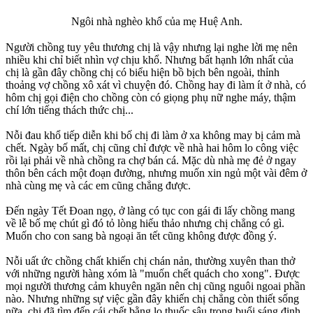
Ngôi nhà nghèo khổ của mẹ Huệ Anh.
Người chồng tuy yêu thương chị là vậy nhưng lại nghe lời mẹ nên
nhiều khi chỉ biết nhìn vợ chịu khổ. Nhưng bất hạnh lớn nhất của
chị là gần đây chồng chị có biểu hiện bồ bịch bên ngoài, thỉnh
thoảng vợ chồng xô xát vì chuyện đó. Chồng hay đi làm ít ở nhà, có
hôm chị gọi điện cho chồng còn có giọng phụ nữ nghe máy, thậm
chí lớn tiếng thách thức chị...
Nỗi đau khổ tiếp diễn khi bố chị đi làm ở xa không may bị cảm mà
chết. Ngày bố mất, chị cũng chỉ được về nhà hai hôm lo công việc
rồi lại phải về nhà chồng ra chợ bán cá. Mặc dù nhà mẹ đẻ ở ngay
thôn bên cách một đoạn đường, nhưng muốn xin ngủ một vài đêm ở
nhà cùng mẹ và các em cũng chẳng được.
Đến ngày Tết Đoan ngọ, ở làng có tục con gái đi lấy chồng mang
về lễ bố mẹ chút gì đó tỏ lòng hiếu thảo nhưng chị chẳng có gì.
Muốn cho con sang bà ngoại ăn tết cũng không được đồng ý.
Nỗi uất ức chồng chất khiến chị chán nản, thường xuyên than thở
với những người hàng xóm là "muốn chết quách cho xong". Được
mọi người thương cảm khuyên ngăn nên chị cũng nguôi ngoai phần
nào. Nhưng những sự việc gần đây khiến chị chẳng còn thiết sống
nữa, chị đã tìm đến cái chết bằng lọ thuốc sâu trong buổi sáng định