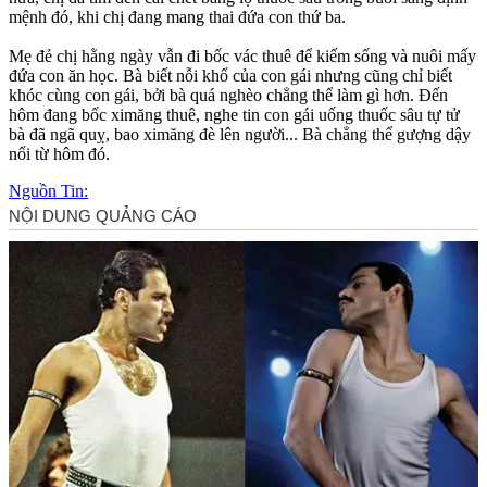
mệnh đó, khi chị đang mang thai đứa con thứ ba.
Mẹ đẻ chị hằng ngày vẫn đi bốc vác thuê để kiếm sống và nuôi mấy
đứa con ăn học. Bà biết nỗi khổ của con gái nhưng cũng chỉ biết
khóc cùng con gái, bởi bà quá nghèo chẳng thể làm gì hơn. Đến
hôm đang bốc ximăng thuê, nghe tin con gái uống thuốc sâu t‌ּự t‌ּử
bà đã ngã quỵ, bao ximăng đè lên người... Bà chẳng thể gượng dậy
nổi từ hôm đó.
Nguồn Tin: