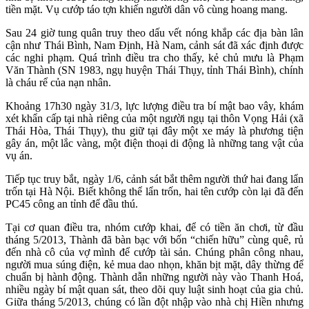
tiền mặt. Vụ cướp táo tợn khiến người dân vô cùng hoang mang.
Sau 24 giờ tung quân truy theo dấu vết nóng khắp các địa bàn lân
cận như Thái Bình, Nam Định, Hà Nam, cảnh sát đã xác định được
các nghi phạm. Quá trình điều tra cho thấy, kẻ chủ mưu là Phạm
Văn Thành (SN 1983, ngụ huyện Thái Thụy, tỉnh Thái Bình), chính
là cháu rể của nạn nhân.
Khoảng 17h30 ngày 31/3, lực lượng điều tra bí mật bao vây, khám
xét khẩn cấp tại nhà riêng của một người ngụ tại thôn Vọng Hải (xã
Thái Hòa, Thái Thụy), thu giữ tại đây một xe máy là phương tiện
gây án, một lắc vàng, một điện thoại di động là những tang vật của
vụ án.
Tiếp tục truy bắt, ngày 1/6, cảnh sát bắt thêm người thứ hai đang lẩn
trốn tại Hà Nội. Biết không thể lẩn trốn, hai tên cướp còn lại đã đến
PC45 công an tỉnh để đầu thú.
Tại cơ quan điều tra, nhóm cướp khai, để có tiền ăn chơi, từ đầu
tháng 5/2013, Thành đã bàn bạc với bốn “chiến hữu” cùng quê, rủ
đến nhà cô của vợ mình để cướp tài sản. Chúng phân công nhau,
người mua súng điện, kẻ mua dao nhọn, khăn bịt mặt, dây thừng để
chuẩn bị hành động. Thành dẫn những người này vào Thanh Hoá,
nhiều ngày bí mật quan sát, theo dõi quy luật sinh hoạt của gia chủ.
Giữa tháng 5/2013, chúng có lần đột nhập vào nhà chị Hiền nhưng