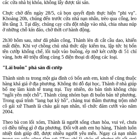
các cửa nhà bị khóa, không lấy được tài sản.
Chực chờ đến ngày 28/5, cả bọn quyết định thực hiện "phi vụ".
Khoảng 20h, chúng đến trước cửa nhà nạn nhân, trèo qua cổng, leo
lên tầng 3. Tại đây, chúng cạy cửa đột nhập vào nhà, chia nhau núp
ở những ch‌ּỗ kí‌ּn đáo, chờ thời cơ hành động.
2h30 hôm sau, như đã phân công, Thành lẻn đi cắt cầu dao, khiến
mất điện. Khi vợ chồng chủ nhà thức dậy kiểm tra, lập tức bị bốn
tên cướp khống chế, lôi tuột vào buồng, ép mở két cướp đi 51 chỉ
vàng, hơn 40 triệu đồng cùng 5 điện thoại di động các loại.
"Lái buôn" phá sản đi cướp
Thành sinh ra trong một gia đình có bốn anh em, kinh tế cũng thuộc
hàng khá giả ở địa phương. Không thi đỗ đại học, Thành ở nhà giúp
bố mẹ làm kinh tế trang trại. Tuy nhiên, do bản tính không chịu
“ngồi yên một chỗ”, Thành cùng nhóm bạn đi buôn bán tứ phương.
Trong quá trình "lang bạt kỳ hồ", chàng trai thầm thương trộm nhớ
cô gái xứ Thanh là cháu gái nạn nhân, tổ chức đám cưới vào năm
2004.
Theo bà con lối xóm, Thành là người sống chan hòa, vui vẻ, chưa
có điều tiếng gì ở địa phương. Đối với anh em họ hàng, Thành luôn
nhiệt tình giúp đỡ, được nhiều người yêu mến. Ngay cả nạn nhân
trong vụ việc cũng tâm sự: “Tuy chỉ là cháu rể nhưng tôi rất quý