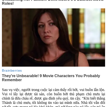
Sau vụ việc, người trong cuộc lại cảm thấy rối bời, vui buồn lẫn lộn.
Vui vì lấy lại được tài sản, còn buồn bởi thủ phạm chủ mưu lại
chính là đứa cháu rể, được gia đình yêu quý, tin cậy. “Khi biết thằng
Thành là chủ mưu, tôi không tin vào tai mình nữa. Nhà tôi vẫn đối
xử tốt, cưu mang nó lúc khó khăn, mà nỡ lòng nào nó lấy oán trả ân