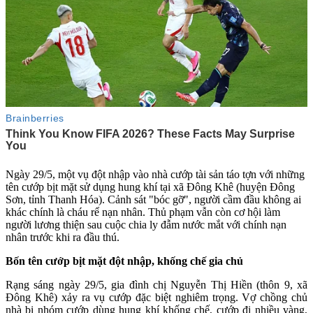
Ngày 29/5, một vụ đột nhập vào nhà cướp tài sản táo tợn với những
tên cướp bịt mặt sử dụng hung khí tại xã Đông Khê (huyện Đông
Sơn, tỉnh Thanh Hóa). Cảnh sát "bóc gỡ", người cầm đầu không ai
khác chính là cháu rể nạn nhân. Thủ phạm vẫn còn cơ hội làm
người lương thiện sau cuộc chia ly đẫm nước mắt với chính nạn
nhân trước khi ra đầu thú.
Bốn tên cướp bịt mặt đột nhập, khống chế gia chủ
Rạng sáng ngày 29/5, gia đình chị Nguyễn Thị Hiền (thôn 9, xã
Đông Khê) xảy ra vụ cướp đặc biệt nghiêm trọng. Vợ chồng chủ
nhà bị nhóm cướp dùng hung khí khống chế, cướp đi nhiều vàng,