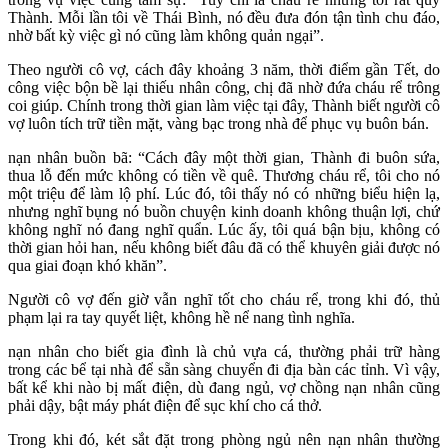
Thành. Mỗi lần tôi về Thái Bình, nó đều đưa đón tận tình chu đáo,
nhờ bất kỳ việc gì nó cũng làm không quản ngại”.
Theo người cô vợ, cách đây khoảng 3 năm, thời điểm gần Tết, do
công việc bộn bề lại thiếu nhân công, chị đã nhờ đứa cháu rể trông
coi giúp. Chính trong thời gian làm việc tại đây, Thành biết người cô
vợ luôn tích trữ tiền mặt, vàng bạc trong nhà để phục vụ buôn bán.
nạn nhân buồn bã: “Cách đây một thời gian, Thành đi buôn sứa,
thua lỗ đến mức không có tiền về quê. Thương cháu rể, tôi cho nó
một triệu để làm lộ phí. Lúc đó, tôi thấy nó có những biểu hiện lạ,
nhưng nghĩ bụng nó buồn chuyện kinh doanh không thuận lợi, chứ
không nghĩ nó đang nghĩ quẩn. Lúc ấy, tôi quá bận bịu, không có
thời gian hỏi han, nếu không biết đâu đã có thể khuyên giải được nó
qua giai đoạn khó khăn”.
Người cô vợ đến giờ vẫn nghĩ tốt cho cháu rể, trong khi đó, thủ
phạm lại ra tay quyết liệt, không hề nể nang tình nghĩa.
nạn nhân cho biết gia đình là chủ vựa cá, thường phải trữ hàng
trong các bể tại nhà để sẵn sàng chuyển đi địa bàn các tỉnh. Vì vậy,
bất kể khi nào bị mất điện, dù đang ngủ, vợ chồng nạn nhân cũng
phải dậy, bật máy phát điện để sục khí cho cá thở.
Trong khi đó, két sắt đặt trong phòng ngủ nên nạn nhân thường