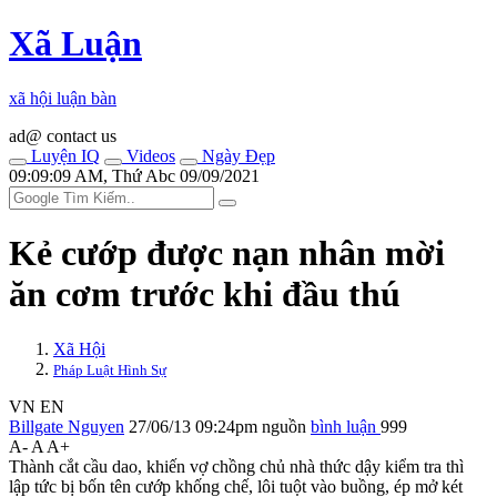
Xã Luận
xã hội luận bàn
ad@ contact us
Luyện IQ
Videos
Ngày Đẹp
09:09:09 AM, Thứ Abc 09/09/2021
Kẻ cướp được nạn nhân mời
ăn cơm trước khi đầu thú
Xã Hội
Pháp Luật Hình Sự
VN
EN
Billgate Nguyen
27/06/13 09:24pm
nguồn
bình luận
999
A-
A
A+
Thành cắt cầu dao, khiến vợ chồng chủ nhà thức dậy kiểm tra thì
lập tức bị bốn tên cướp khống chế, lôi tuột vào buồng, ép mở két