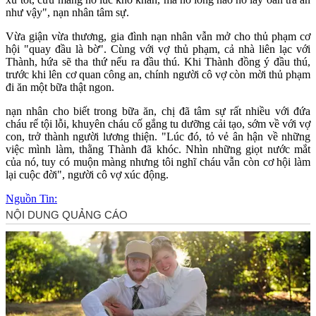
như vậy", nạn nhân tâm sự.
Vừa giận vừa thương, gia đình nạn nhân vẫn mở cho thủ phạm cơ
hội "quay đầu là bờ". Cùng với vợ thủ phạm, cả nhà liên lạc với
Thành, hứa sẽ tha thứ nếu ra đầu thú. Khi Thành đồng ý đầu thú,
trước khi lên cơ quan công an, chính người cô vợ còn mời thủ phạm
đi ăn một bữa thật ngon.
nạn nhân cho biết trong bữa ăn, chị đã tâm sự rất nhiều với đứa
cháu rể tội lỗi, khuyên cháu cố gắng tu dưỡng cải tạo, sớm về với vợ
con, trở thành người lương thiện. "Lúc đó, tỏ vẻ ân hận về những
việc mình làm, thằng Thành đã khóc. Nhìn những giọt nước mắt
của nó, tuy có muộn màng nhưng tôi nghĩ cháu vẫn còn cơ hội làm
lại cuộc đời", người cô vợ xúc động.
Nguồn Tin: