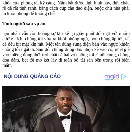
khóa cửa phòng rất kỹ càng. Nắm bắt được tình hình này, đứa cháu
rể đã rất tinh ranh, bằng cách cúp cầu dao điện, buộc chủ nhà phải
ra khỏi phòng để khống chế.
Tình người sau vụ án
nạn nhân vẫn còn hoảng sợ khi kể lại giây phút đối mặt với nhóm
cướp: “Khi chúng tôi vừa ra khỏi phòng ngủ, bọn chúng ập tới, tất
cả đều bịt mặt kín mít. Một tên dùng súng điện bắn vào ngực khiến
chồng tôi ngất đi. Sau đó, chúng dùng dao nhọn kề vào cổ, nhét giẻ
vào miệng đồng thời trói chặt cả hai vợ chồng tôi. Cuối cùng, chúng
dọa dẫm, bắt tôi mở két lấy đi toàn bộ tài sản bên trong rồi biến
mất”.