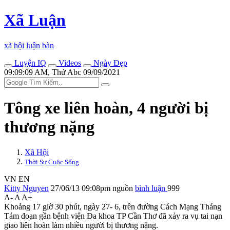
Xã Luận
xã hội luận bàn
Luyện IQ
Videos
Ngày Đẹp
09:09:09 AM, Thứ Abc 09/09/2021
Tông xe liên hoàn, 4 người bị
thương nặng
Xã Hội
Thời Sự Cuộc Sống
VN
EN
Kitty Nguyen
27/06/13 09:08pm
nguồn
bình luận
999
A-
A
A+
Khoảng 17 giờ 30 phút, ngày 27- 6, trên đường Cách Mạng Tháng
Tám đoạn gần bệnh viện Đa khoa TP Cần Thơ đã xảy ra vụ tai nạn
giao liên hoàn làm nhiều người bị thương nặng.