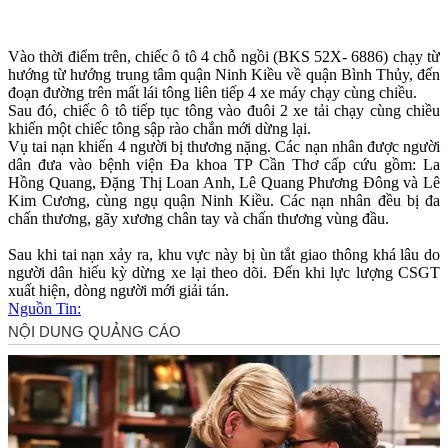
Vào thời điểm trên, chiếc ô tô 4 chỗ ngồi (BKS 52X- 6886) chạy từ
hướng từ hướng trung tâm quận Ninh Kiều về quận Bình Thủy, đến
đoạn đường trên mất lái tông liên tiếp 4 xe máy chạy cùng chiều.
Sau đó, chiếc ô tô tiếp tục tông vào đuôi 2 xe tải chạy cùng chiều
khiến một chiếc tông sập rào chắn mới dừng lại.
Vụ tai nạn khiến 4 người bị thương nặng. Các nạn nhân được người
dân đưa vào bệnh viện Đa khoa TP Cần Thơ cấp cứu gồm: La
Hồng Quang, Đặng Thị Loan Anh, Lê Quang Phương Đông và Lê
Kim Cương, cùng ngụ quận Ninh Kiều. Các nạn nhân đều bị đa
chấn thương, gãy xương chân tay và chấn thương vùng đầu.
Sau khi tai nạn xảy ra, khu vực này bị ùn tắt giao thông khá lâu do
người dân hiếu kỳ dừng xe lại theo dõi. Đến khi lực lượng CSGT
xuất hiện, dòng người mới giải tán.
Nguồn Tin: