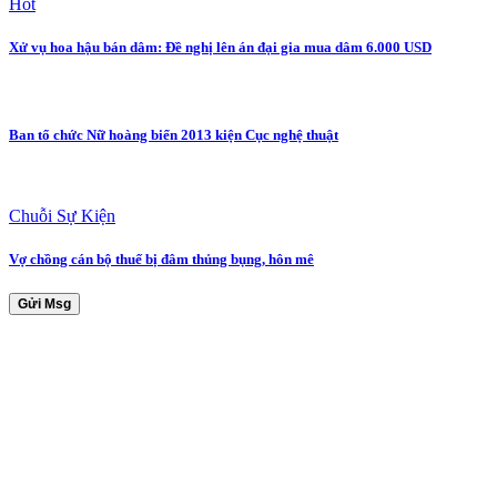
Hot
Xử vụ hoa hậu bán dâm: Đề nghị lên án đại gia mua dâm 6.000 USD
Ban tổ chức Nữ hoàng biển 2013 kiện Cục nghệ thuật
Chuỗi Sự Kiện
Vợ chồng cán bộ thuế bị đâm thủng bụng, hôn mê
Gửi Msg