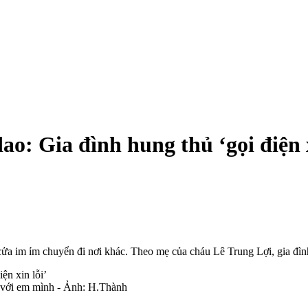
ao: Gia đình hung thủ ‘gọi điện x
ửa im ỉm chuyển đi nơi khác. Theo mẹ của cháu Lê Trung Lợi, gia đình
y với em mình - Ảnh: H.Thành