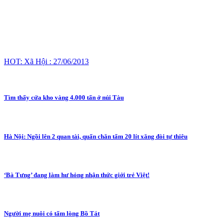
HOT: Xã Hội : 27/06/2013
Tìm thấy cửa kho vàng 4.000 tấn ở núi Tàu
Hà Nội: Ngồi lên 2 quan tài, quấn chăn tẩm 20 lít xăng đòi tự thiêu
‘Bà Tưng’ đang làm hư hỏng nhận thức giới trẻ Việt!
Người mẹ nuôi có tấm lòng Bồ Tát