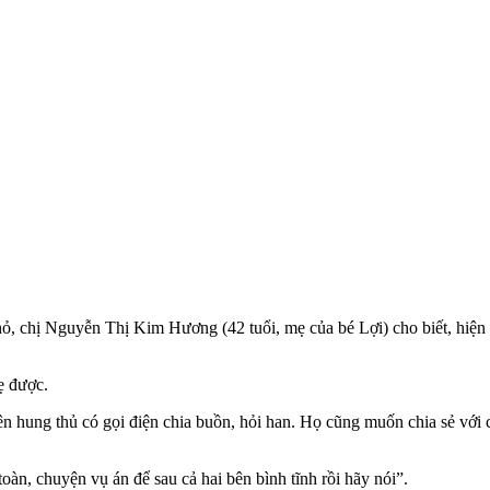
nhỏ, chị Nguyễn Thị Kim Hương (42 tuổi, mẹ của bé Lợi) cho biết, hiện
ẹ được.
 bên hung thủ có gọi điện chia buồn, hỏi han. Họ cũng muốn chia sẻ với
àn, chuyện vụ án để sau cả hai bên bình tĩnh rồi hãy nói”.