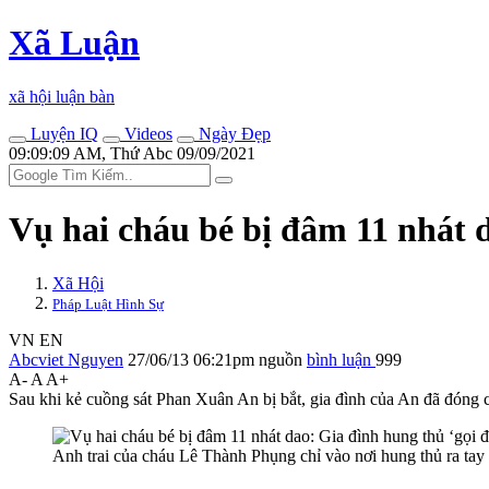
Xã Luận
xã hội luận bàn
Luyện IQ
Videos
Ngày Đẹp
09:09:09 AM, Thứ Abc 09/09/2021
Vụ hai cháu bé bị đâm 11 nhát d
Xã Hội
Pháp Luật Hình Sự
VN
EN
Abcviet Nguyen
27/06/13 06:21pm
nguồn
bình luận
999
A-
A
A+
Sau khi kẻ cuồng sát Phan Xuân An bị bắt, gia đình của An đã đóng c
Anh trai của cháu Lê Thành Phụng chỉ vào nơi hung thủ ra ta