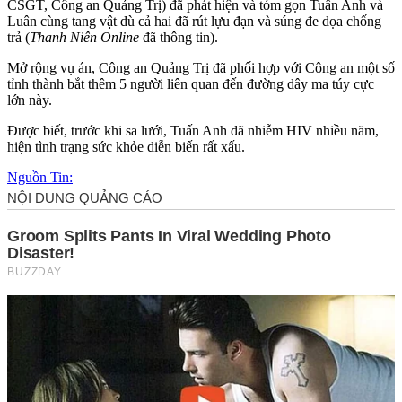
CSGT, Công an Quảng Trị) đã phát hiện và tóm gọn Tuấn Anh và
Luân cùng tang vật dù cả hai đã rút lựu đạn và súng đe dọa chống
trả (
Thanh Niên Online
đã thông tin).
Mở rộng vụ án, Công an Quảng Trị đã phối hợp với Công an một số
tỉnh thành bắt thêm 5 người liên quan đến đường dây m‌a tú‌y cực
lớn này.
Được biết, trước khi sa lưới, Tuấn Anh đã nhiễm HIV nhiều năm,
hiện tình trạng sức khỏe diễn biến rất xấu.
Nguồn Tin: