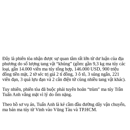
Đây là phiên tòa nhận được sự quan tâm rất lớn từ dư luận của địa
phương do số lượng tang vật “khủng” (gồm: gần 9,3 kg m‌a tú‌y các
loại, gần 14.000 viên m‌a tú‌y tổng hợp, 146.000 USD, 900 triệu
đồng tiền mặt, 2 tờ séc trị giá 2 tỉ đồng, 3 ô tô, 3 súng ngắn, 221
viên đạn, 3 quả lựu đạn và 2 cân điện tử cùng nhiều tang vật khác).
Tuy nhiên, phiên tòa đã buộc phải tuyên hoãn “trùm" m‌a tú‌y Trần
Tuấn Anh vắng mặt vì lý do ốm nặng.
Theo hồ sơ vụ án, Tuấn Anh là kẻ cầm đầu đường dây vận chuyển,
ma bán m‌a tú‌y từ Vinh vào Vũng Tàu và TP.HCM.