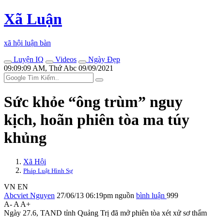
Xã Luận
xã hội luận bàn
Luyện IQ
Videos
Ngày Đẹp
09:09:09 AM, Thứ Abc 09/09/2021
Sức khỏe “ông trùm” nguy
kịch, hoãn phiên tòa m‌a tú‌y
khủng
Xã Hội
Pháp Luật Hình Sự
VN
EN
Abcviet Nguyen
27/06/13 06:19pm
nguồn
bình luận
999
A-
A
A+
Ngày 27.6, TAND tỉnh Quảng Trị đã mở phiên tòa xét xử sơ thẩm