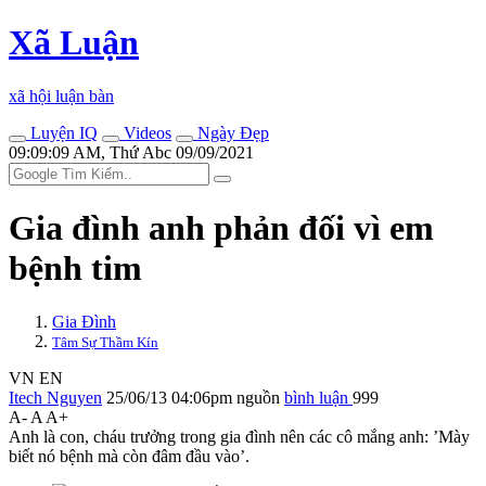
Xã Luận
xã hội luận bàn
Luyện IQ
Videos
Ngày Đẹp
09:09:09 AM, Thứ Abc 09/09/2021
Gia đình anh phản đối vì em
bệnh tim
Gia Đình
Tâm Sự Thầm Kín
VN
EN
Itech Nguyen
25/06/13 04:06pm
nguồn
bình luận
999
A-
A
A+
Anh là con, cháu trưởng trong gia đình nên các cô mắng anh: ’Mày
biết nó bệnh mà còn đâm đầu vào’.