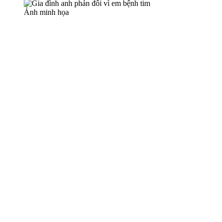
Ảnh minh họa