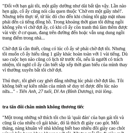
"Đối với bạn gái tôi, một giây dường như dài bất tận vậy. Lần nào
hẹn gặp, cô ấy cũng nói câu quen thuộc 'Chờ em một giây nhé!'.
Nhưng trên thực tế, từ lúc đó cho đến khi chúng tôi gặp mặt nhau
phải đến cả tiếng đồng hồ. Trong khoảng thời gian tôi đứng ngồi
không yên vì chờ đợi ấy, có khi cô ấy còn tranh thủ làm thêm được
vài việc ở cơ quan, đang trên đường đến hoặc vẫn ung dung ngồi
trang điểm trong nhà...
Chờ đợi là cần thiết, cũng có lúc cô ấy sẽ phải chờ đợi tôi. Nhưng
tôi muốn cô ấy hiểu rằng 1 giây khác hoàn toàn với 1 vài tiếng. Dù
sao cuộc hẹn nào cũng có lịch từ trước rồi, nếu là người có trách
nhiệm, tôi nghĩ cô ấy cần biết sắp xếp thời gian biểu của mình thay
vì thường xuyên bắt tôi chờ đợi.
Thú thực, tôi ghét cay ghét đắng những lúc phải chờ đợi lâu. Tôi
không biết sự kiên nhẫn của mình sẽ duy trì được đến lúc nào
nữa..." -
Tiến Anh, 27 tuổi, Dĩ An (Bình Dương), trải lòng
.
tr‌a tấ‌n đôi chân mình không thương tiếc
"Một trong những sở thích tôi cho là 'quái đản' của bạn gái tôi và
cũng là của nhiều cô gái khác, đó là thích đi giày cao gót. Mỗi
tháng, nàng khuân về nhà không biết bao nhiêu đôi giày cao chót