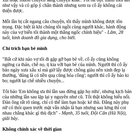
như vậy và có góp ý chân thành nhưng xem ra cô ấy không cải
thiện được.
Mỗi lần bị cắt ngang câu chuyện, tôi thấy mình không được tôn
trọng. Đặc biệt là khi chúng tôi ngồi cùng người khác, hành động
này của vợ biến tôi thành một thằng ngốc chính hiệu" -
Lãm, 28
tuổi, kinh doanh đồ gia dụng, cho biết
.
Chỉ trích bạn bè mình
"Bất cứ khi nào vợ tôi đi gặp gỡ bạn bè về, cô ấy cũng không
ngừng ca thán, chê nọ, tị kia với bạn bè của mình. Người thì cô ấy
bảo ngày xưa xấu xí mà giờ lấy được chồng giàu nên xinh đẹp lạ
thường, 'đúng là có tiền quạ cũng hóa công'; người thì cô ấy bảo ki
bo; người lại chê nhiều chuyện...
Tôi bảo 'Em không ưa thì lần sau đừng gặp họ nữa', nhưng kịch bản
của những lần sau lặp lại y nguyên như cũ. Tôi thật không hiểu nổi.
Đàn ông rất rõ ràng, chỉ có thể làm bạn hoặc kẻ thù. Đằng này phụ
nữ có thói quen trước mặt vẫn nhận là bạn nhưng sau lưng thì coi
nhau chẳng khác gì thù địch" -
Mạnh, 35 tuổi, Đội Cấn (Hà Nội),
giãi bày
.
Không chính xác về thời gian