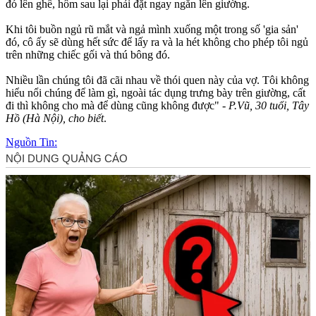
đó lên ghế, hôm sau lại phải đặt ngay ngắn lên giường.
Khi tôi buồn ngủ rũ mắt và ngả mình xuống một trong số 'gia sản'
đó, cô ấy sẽ dùng hết sức để lấy ra và la hét không cho phép tôi ngủ
trên những chiếc gối và thú bông đó.
Nhiều lần chúng tôi đã cãi nhau về thói quen này của vợ. Tôi không
hiểu nổi chúng để làm gì, ngoài tác dụng trưng bày trên giường, cất
đi thì không cho mà để dùng cũng không được" -
P.Vũ, 30 tuổi, Tây
Hồ (Hà Nội), cho biết
.
Nguồn Tin: