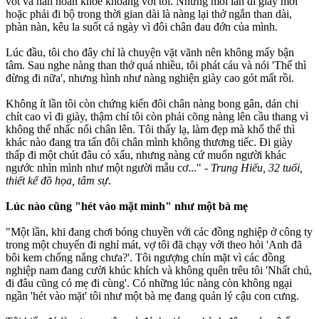
vót và hân hoan khoe khoang với tôi. Nhưng mỗi lần đi giày mới
hoặc phải đi bộ trong thời gian dài là nàng lại thở ngắn than dài,
phàn nàn, kêu la suốt cả ngày vì đôi chân đau đớn của mình.
Lúc đầu, tôi cho đây chỉ là chuyện vặt vãnh nên không mấy bận
tâm. Sau nghe nàng than thở quá nhiều, tôi phát cáu và nói 'Thế thì
đừng đi nữa', nhưng hình như nàng nghiện giày cao gót mất rồi.
Không ít lần tôi còn chứng kiến đôi chân nàng bong gân, dán chi
chít cao vì đi giày, thậm chí tôi còn phải cõng nàng lên cầu thang vì
không thể nhấc nổi chân lên. Tôi thấy lạ, làm đẹp mà khổ thế thì
khác nào đang tr‌a tấ‌n đôi chân mình không thương tiếc. Đi giày
thấp đi một chút đâu có xấu, nhưng nàng cứ muốn người khác
ngước nhìn mình như một người mẫu cơ..." -
Trung Hiếu, 32 tuổi,
thiết kế đồ họa, tâm sự
.
Lúc nào cũng "hét vào mặt mình" như một bà mẹ
"Một lần, khi đang chơi bóng chuyền với các đồng nghiệp ở công ty
trong một chuyến đi nghỉ mát, vợ tôi đã chạy với theo hỏi 'Anh đã
bôi kem chống nắng chưa?'. Tôi ngượng chín mặt vì các đồng
nghiệp nam đang cười khúc khích và không quên trêu tôi 'Nhất chú,
đi đâu cũng có mẹ đi cùng'. Có những lúc nàng còn không ngại
ngần 'hét vào mặt' tôi như một bà mẹ đang quản lý cậu con cưng.