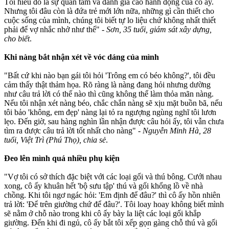
Tôi hiểu đó là sự quan tâm và đánh giá cao hành động của cô ấy.
Nhưng tôi đâu còn là đứa trẻ mới lớn nữa, những gì cần thiết cho
cuộc sống của mình, chúng tôi biết tự lo liệu chứ không nhất thiết
phải để vợ nhắc nhở như thế" -
Sơn, 35 tuổi, giám sát xây dựng,
cho biết
.
Khi nàng bắt nhận xét về vóc dáng của mình
"Bất cứ khi nào bạn gái tôi hỏi 'Trông em có béo không?', tôi đều
cảm thấy thật thảm họa. Rõ ràng là nàng đang hỏi nhưng dường
như câu trả lời có thế nào thì cũng không thể làm thỏ‌a mã‌n nàng.
Nếu tôi nhận xét nàng béo, chắc chắn nàng sẽ xịu mặt buồn bã, nếu
tôi bảo 'không, em đẹp' nàng lại tỏ ra ngượng ngùng nghĩ tôi lươn
lẹo. Đến giờ, sau hàng nghìn lần nhận được câu hỏi ấy, tôi vẫn chưa
tìm ra được câu trả lời tốt nhất cho nàng" -
Nguyễn Minh Hà, 28
tuổi, Việt Trì (Phú Thọ), chia sẻ
.
Đeo lên mình quá nhiều phụ kiện
"Vợ tôi có sở thích đặc biệt với các loại gối và thú bông. Cưới nhau
xong, cô ấy khuân hết 'bộ sưu tập' thú và gối khổng lồ về nhà
chồng. Khi tôi ngơ ngác hỏi: 'Em định để đâu?' thì cô ấy hồn nhiên
trả lời: 'Để trên giường chứ để đâu?'. Tôi loay hoay không biết mình
sẽ nằm ở chỗ nào trong khi cô ấy bày la liệt các loại gối khắp
giường. Đến khi đi ngủ, cô ấy bắt tôi xếp gọn gàng chỗ thú và gối