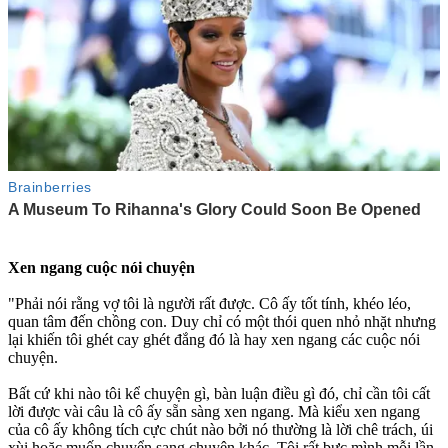
Xen ngang cuộc nói chuyện
"Phải nói rằng vợ tôi là người rất được. Cô ấy tốt tính, khéo léo,
quan tâm đến chồng con. Duy chỉ có một thói quen nhỏ nhặt nhưng
lại khiến tôi ghét cay ghét đắng đó là hay xen ngang các cuộc nói
chuyện.
Bất cứ khi nào tôi kể chuyện gì, bàn luận điều gì đó, chỉ cần tôi cất
lời được vài câu là cô ấy sẵn sàng xen ngang. Mà kiểu xen ngang
của cô ấy không tích cực chút nào bởi nó thường là lời chê trách, úi
xùi hoặc muốn chuyển sang chuyện khác. Tôi rất bực mình mỗi lần