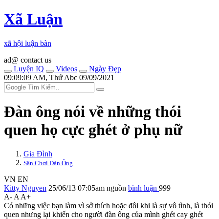
Xã Luận
xã hội luận bàn
ad@ contact us
Luyện IQ
Videos
Ngày Đẹp
09:09:09 AM, Thứ Abc 09/09/2021
Đàn ông nói về những thói
quen họ cực ghét ở phụ nữ
Gia Đình
Sân Chơi Đàn Ông
VN
EN
Kitty Nguyen
25/06/13 07:05am
nguồn
bình luận
999
A-
A
A+
Có những việc bạn làm vì sở thích hoặc đôi khi là sự vô tình, là thói
quen nhưng lại khiến cho người đàn ông của mình ghét cay ghét