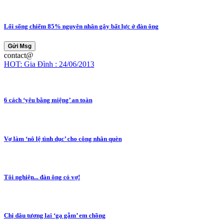
Lối sống chiếm 85% nguyên nhân gây bất lực ở đàn ông
Gửi Msg
contact@
HOT: Gia Đình : 24/06/2013
6 cách ‘yêu bằng miệng’ an toàn
Vợ làm ‘nô lệ tình dục’ cho công nhân quèn
Tôi nghiện... đàn ông có vợ!
Chị dâu tương lai ‘gạ gẫm’ em chồng