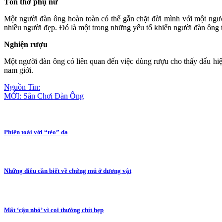
Tôn thờ phụ nữ
Một người đàn ông hoàn toàn có thể gắn chặt đời mình với một ngườ
nhiều người đẹp. Đó là một trong những yếu tố khiến người đàn ông t
Nghiện rượu
Một người đàn ông có liên quan đến việc dùng rượu cho thấy dấu hiệ
nam giới.
Nguồn Tin:
MỚI: Sân Chơi Đàn Ông
Phiền toái với “tẻo” da
Những điều cần biết về chứng mủ ở dương vật
Mất ‘cậu nhỏ’ vì coi thường chít hẹp