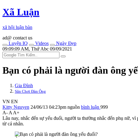
Xã Luận
xã hội luận bàn
ad@ contact us
Luyện IQ
Videos
Ngày Đẹp
09:09:09 AM, Thứ Abc 09/09/2021
Bạn có phải là người đàn ông y
Gia Đình
Sân Chơi Đàn Ông
VN
EN
Kitty Nguyen
24/06/13 04:23pm
nguồn
bình luận
999
A-
A
A+
Lâu nay, nhắc đến sự yếu đuối, người ta thường nhắc đến phụ nữ, vì 
từ cá nhân.