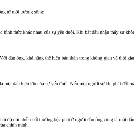
ởng từ môi trường sống:
ác hình thức khác nhau của sự yếu đuối. Khi bắt đầu nhận thấy sự khô
ới đàn ông, khả năng thể hiện bản thân trong không gian và thời gia
là một dấu hiệu lớn của sự yếu đuối. Nếu một người sợ khi phải đối mặ
hái độ nói nhiều bất thường bộc phát ở người đàn ông cũng là một dấu 
của chính mình.