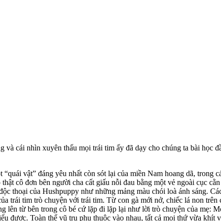
à cái nhìn xuyên thấu mọi trái tim ấy đã dạy cho chúng ta bài học đầu
một “quái vật” đáng yêu nhất còn sót lại của miền Nam hoang dã, trong c
thật cô đơn bên người cha cất giấu nỗi đau bằng một vẻ ngoài cục cằn t
m độc thoại của Hushpuppy như những mảng màu chói loà ánh sáng. Cách 
của trái tim trò chuyện với trái tim. Từ con gà mới nở, chiếc lá non trê
 lên từ bên trong cô bé cứ lặp đi lặp lại như lời trò chuyện của mẹ: Mọi
ểu được. Toàn thể vũ trụ phụ thuộc vào nhau, tất cả mọi thứ vừa khí