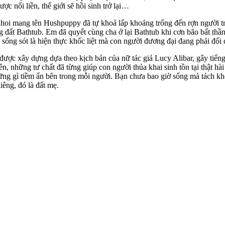
ợc nối liền, thế giới sẽ hồi sinh trở lại…
ỏ nhoi mang tên Hushpuppy đã tự khoả lấp khoảng trống đến rợn người tr
 đất Bathtub. Em đã quyết cùng cha ở lại Bathtub khi cơn bão bất thầ
 sống sót là hiện thực khốc liệt mà con người đương đại đang phải đối 
ợc xây dựng dựa theo kịch bản của nữ tác giả Lucy Alibar, gây tiếng v
iên, những tư chất đã từng giúp con người thủa khai sinh tồn tại thật hà
 gì tiềm ẩn bên trong mỗi người. Bạn chưa bao giờ sống mà tách khỏi
iêng, đó là đất mẹ.