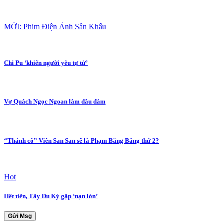
MỚI: Phim Điện Ảnh Sân Khấu
Chi Pu ‘khiến người yêu tự tử’
Vợ Quách Ngọc Ngoan làm dâu đảm
“Thánh cô” Viên San San sẽ là Phạm Băng Băng thứ 2?
Hot
Hết tiền, Tây Du Ký gặp ‘nạn lớn’
Gửi Msg