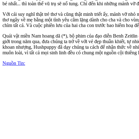
bé nhất... thì toàn thể vũ trụ sẽ nổ tung. Chỉ đến khi những mảnh vỡ đư
Với cái suy nghĩ thật trẻ thơ và cũng thật minh triết ấy, mảnh vỡ nh
thơ ngây về mẹ bằng một tình yêu câm lặng dành cho cha và cho vùng
chìm tất cả. Và cuộc phiên lưu của hai cha con trước bao hiểm hoạ để
Quái vật miền Nam hoang dã (*), bộ phim của đạo diễn Benh Zeitlin đư
giới trong năm qua, đưa chúng ta trở về với vẻ đẹp thuần khiết, tự nh
khoan nhượng, Hushpuppy đã dạy chúng ta cách để nhận thức về những
muôn loài, vì tất cả mọi sinh linh đều có chung một nguồn cội thiêng l
Nguồn Tin: