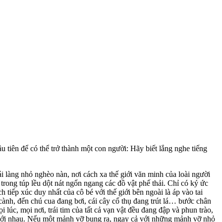
 tiên để có thể trở thành một con người: Hãy biết lắng nghe tiếng
ái làng nhỏ nghèo nàn, nơi cách xa thế giới văn minh của loài người
rong túp lều dột nát ngổn ngang các đồ vật phế thải. Chỉ có ký ức
tiếp xúc duy nhất của cô bé với thế giới bên ngoài là áp vào tai
n cành, đến chú cua đang bơi, cái cây cổ thụ đang trút lá… bước chân
 lúc, mọi nơi, trái tim của tất cả vạn vật đều đang đập và phun trào,
t với nhau. Nếu một mảnh vỡ bung ra, ngay cả với những mảnh vỡ nhỏ