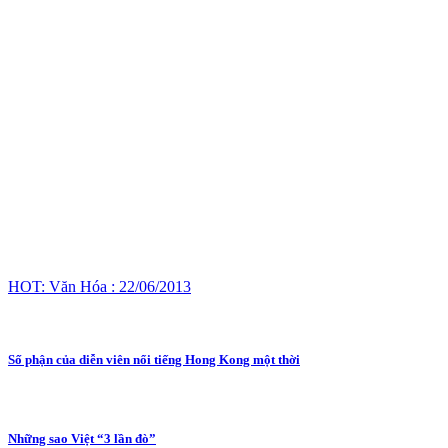
HOT: Văn Hóa : 22/06/2013
Số phận của diễn viên nổi tiếng Hong Kong một thời
Những sao Việt “3 lần đò”