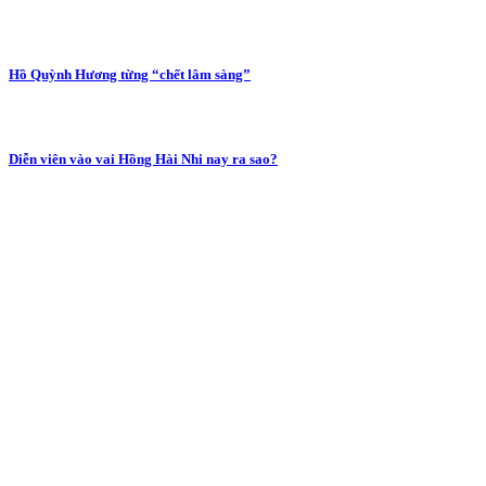
Hồ Quỳnh Hương từng “chết lâm sàng”
Diễn viên vào vai Hồng Hài Nhi nay ra sao?