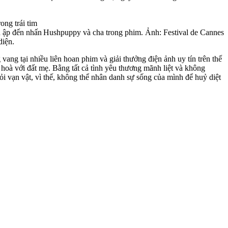
ong trái tim
n ập đến nhấn
Hushpuppy và cha trong phim. Ảnh: Festival de Cannes
diện.
ang tại nhiều liên hoan phim và giải thưởng điện ảnh uy tín trên thế
i hoà với đất mẹ. Bằng tất cả tình yêu thương mãnh liệt và không
 vạn vật, vì thế, không thể nhân danh sự sống của mình để huỷ diệt