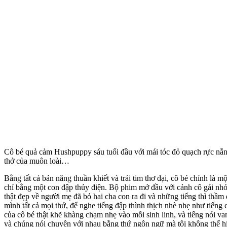
Cô bé quả cảm Hushpuppy sáu tuổi đầu với mái tóc đỏ quạch rực nắng v
thở của muôn loài…
Bằng tất cả bản năng thuần khiết và trái tim thơ dại, cô bé chính là 
chỉ bằng một con đập thủy điện. Bộ phim mở đầu với cảnh cô gái nhỏ 
thật đẹp về người mẹ đã bỏ hai cha con ra đi và những tiếng thì thầ
mình tất cả mọi thứ, để nghe tiếng đập thình thịch nhè nhẹ như tiếng 
của cô bé thật khẽ khàng chạm nhẹ vào mỗi sinh linh, và tiếng nói vang
và chúng nói chuyện với nhau bằng thứ ngôn ngữ mà tôi không thể hi