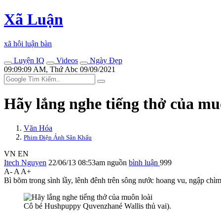
Xã Luận
xã hội luận bàn
Luyện IQ
Videos
Ngày Đẹp
09:09:09 AM, Thứ Abc 09/09/2021
Hãy lắng nghe tiếng thở của mu
Văn Hóa
Phim Điện Ảnh Sân Khấu
VN
EN
Itech Nguyen
22/06/13 08:53am
nguồn
bình luận
999
A-
A
A+
Bì bõm trong sình lầy, lênh đênh trên sông nước hoang vu, ngập chìm
Cô bé Hushpuppy Quvenzhané Wallis thủ vai).